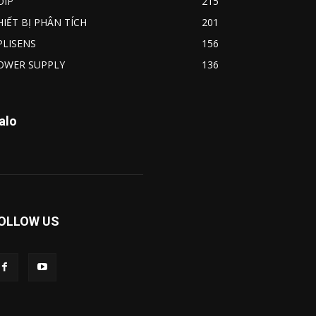
OIP
215
HIẾT BỊ PHÂN TÍCH
201
PLISENS
156
OWER SUPPLY
136
alo
OLLOW US