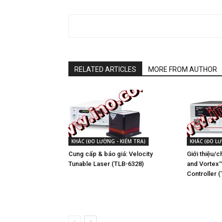
RELATED ARTICLES
MORE FROM AUTHOR
KHÁC (ĐO LƯỜNG - KIỂM TRA)
KHÁC (ĐO LƯ
Cung cấp & báo giá: Velocity
Giới thiệu/
Tunable Laser (TLB-6328)
and Vortex™
Controller 