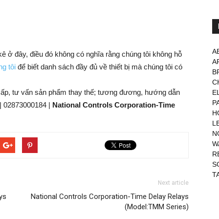
A
 kê ở đây, điều đó không có nghĩa rằng chúng tôi không hỗ
A
g tôi
để biết danh sách đầy đủ về thiết bị mà chúng tôi có
B
C
cấp, tư vấn sản phẩm thay thế; tương đương, hướng dẫn
E
P
| 02873000184 |
National Controls Corporation-Time
H
L
N
W
R
S
T
Next article
ys
National Controls Corporation-Time Delay Relays
(Model:TMM Series)