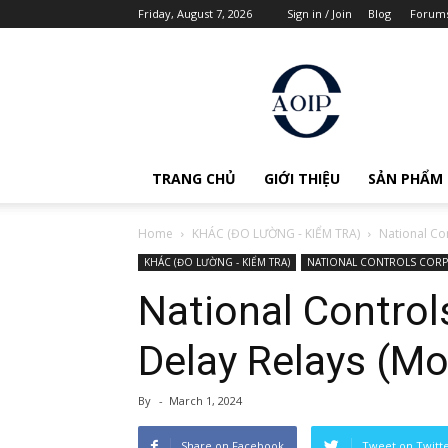
Friday, August 7, 2026
Sign in / Join
Blog
Forum
AOIP
Việt
Nam
TRANG CHỦ
GIỚI THIỆU
SẢN PHẨM
Home
KHÁC (ĐO LƯỜNG - KIỂM TRA)
National Co
KHÁC (ĐO LƯỜNG - KIỂM TRA)
NATIONAL CONTROLS CORP
National Control
Delay Relays (Mo
By
-
March 1, 2024
Share on Facebook
Tweet on Twitt