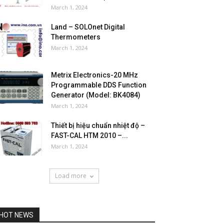
March 1, 2024
Land – SOLOnet Digital
Thermometers
March 1, 2024
Metrix Electronics-20 MHz
Programmable DDS Function
Generator (Model: BK4084)
March 1, 2024
Thiết bị hiệu chuẩn nhiệt độ –
FAST-CAL HTM 2010 –...
March 1, 2024
Load more
HOT NEWS