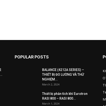
POPULAR POSTS
P
2
BALANCE (4212A SERIES) –
K
..
THIẾT BỊ ĐO LƯỜNG VÀ THỬ
O
NGHIỆM...
March 2, 2024
T
T
Thiết bị phân tích khí Eurotron
RASI 800 – RASI 800...
M
March 1, 2024