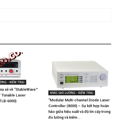
ỜNG - KIỂM TRA)
chia sẻ về “StableWave™
KHÁC (ĐO LƯỜNG - KIỂM TRA)
 Tunable Laser
“Modular Multi-channel Diode Laser
(TLB-6000)
Controller (8000) – Sự kết hợp hoàn
hảo giữa hiệu suất và độ tin cậy trong
đo lường và kiểm...