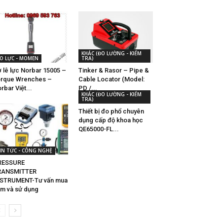
KHÁC (ĐO LƯỜNG - KIỂM
O LỰC - MOMEN
TRA)
 lê lực Norbar 15005 –
Tinker & Rasor – Pipe &
rque Wrenches –
Cable Locator (Model:
rbar Việt...
PD /...
KHÁC (ĐO LƯỜNG - KIỂM
TRA)
Thiết bị đo phổ chuyên
dụng cấp độ khoa học
QE65000-FL...
IN TỨC - CÔNG NGHỆ
RESSURE
RANSMITTER
NSTRUMENT-Tư vấn mua
m và sử dụng