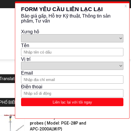
Translate this website
PHỔ BIẾN
APLISENS-Hydrostatic level
probes ( Model: PGE-28P and
APC-2000ALW/P)