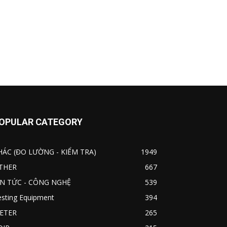
OPULAR CATEGORY
HÁC (ĐO LƯỜNG - KIỂM TRA)
1949
THER
667
IN TỨC - CÔNG NGHỆ
539
esting Equipment
394
ETER
265