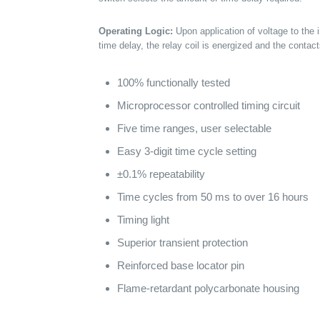
Operating Logic:
Upon application of voltage to the in
time delay, the relay coil is energized and the contac
100% functionally tested
Microprocessor controlled timing circuit
Five time ranges, user selectable
Easy 3-digit time cycle setting
±0.1% repeatability
Time cycles from 50 ms to over 16 hours
Timing light
Superior transient protection
Reinforced base locator pin
Flame-retardant polycarbonate housing