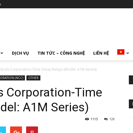
s
DỊCH VỤ
TIN TỨC – CÔNG NGHỆ
LIÊN HỆ
ntrols Corporation-Time Delay Relays (Model: A1M Series)
ORATION (NCC)
OTHER
s Corporation-Time
del: A1M Series)
1115
128
er