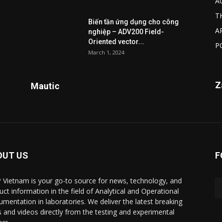
A
T
Biến tần ứng dụng cho công
A
nghiệp – ADV200 Field-
Oriented vector...
P
March 1, 2024
Z
Mautic
OUT US
F
 Vietnam is your go-to source for news, technology, and
uct information in the field of Analytical and Operational
rumentation in laboratories. We deliver the latest breaking
 and videos directly from the testing and experimental