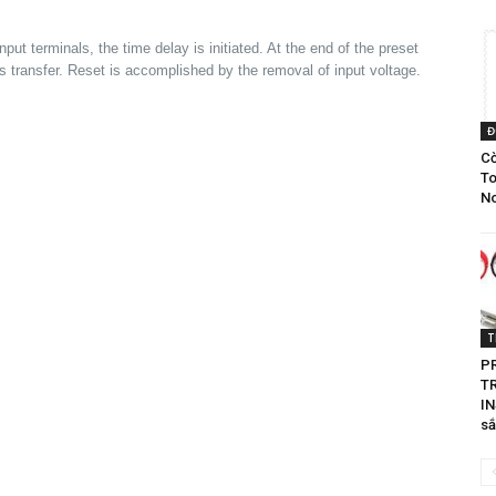
put terminals, the time delay is initiated. At the end of the preset
ts transfer. Reset is accomplished by the removal of input voltage.
Đ
Cờ
To
No
T
P
T
I
sắ