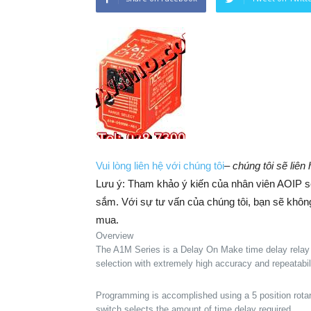
Vui lòng liên hệ với chúng tôi
–
chúng tôi sẽ liên
Lưu ý: Tham khảo ý kiến của nhân viên AOIP sẽ 
sắm. ​​Với sự tư vấn của chúng tôi, bạn sẽ khô
mua.
Overview
The A1M Series is a Delay On Make time delay relay f
selection with extremely high accuracy and repeatabili
Programming is accomplished using a 5 position rotary
switch selects the amount of time delay required.