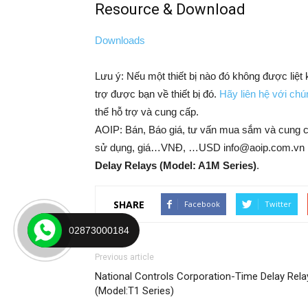
Resource & Download
Downloads
Lưu ý: Nếu một thiết bị nào đó không được liệt
trợ được bạn về thiết bị đó.
Hãy liên hệ với chún
thể hỗ trợ và cung cấp.
AOIP: Bán, Báo giá, tư vấn mua sắm và cung 
sử dụng, giá…VNĐ, …USD info@aoip.com.vn 
Delay Relays (Model: A1M Series)
.
SHARE
Facebook
Twitter
02873000184
Previous article
National Controls Corporation-Time Delay Rela
(Model:T1 Series)