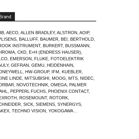
Brand
BB
,
AECO
,
ALLEN BRADLEY
,
ALSTRON
,
AOIP
,
PLISENS
,
BALLUFF
,
BAUMER
,
BEI
,
BERTHOLD
,
ROOK INSTRUMENT
,
BURKERT
,
BUSSMANN
,
HROMA
,
CKD
,
E+H (ENDRESS HAUSER)
,
LCO
,
EMERSON
,
FLUKE
,
FOTOELEKTRIK
AULY
,
GEFRAN
,
GEMU
,
HEIDENHAIN
,
ONEYWELL
,
HW-GROUP
,
IFM
,
KUEBLER
,
EINE LINDE
,
MITSUBISHI
,
MOOG
,
MTS
,
NIDEC
,
ORBAR
,
NOVOTECHNIK
,
OMEGA
,
PALMER
AHL
,
PEPPERL FUCHS
,
PHOENIX CONTACT
,
EXROTH
,
ROSEMOUNT
,
ROTORK
,
CHNEIDER
,
SICK
,
SIEMENS
,
SYNERGYS
,
AKEX
,
TECHNO VISION
,
YOKOGAWA
…