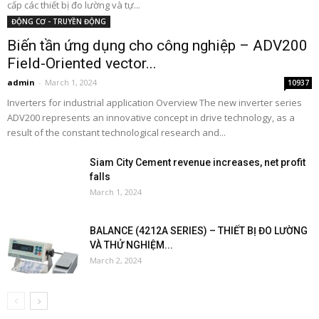
cấp các thiết bị đo lường và tự...
ĐỘNG CƠ - TRUYỀN ĐỘNG
Biến tần ứng dụng cho công nghiệp – ADV200
Field-Oriented vector...
admin
-
March 1, 2024
10937
Inverters for industrial application Overview The new inverter series
ADV200 represents an innovative concept in drive technology, as a
result of the constant technological research and...
Siam City Cement revenue increases, net profit
falls
March 1, 2024
BALANCE (4212A SERIES) – THIẾT BỊ ĐO LƯỜNG
VÀ THỬ NGHIỆM...
March 2, 2024