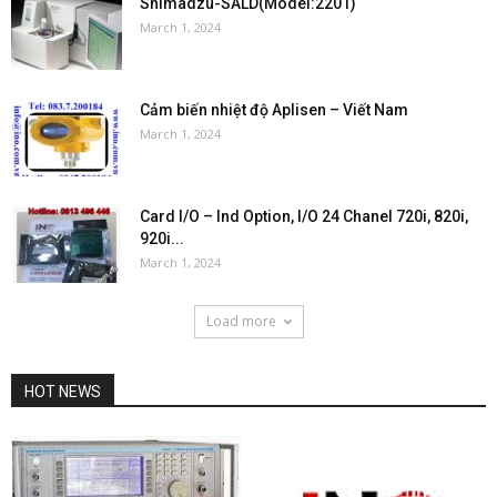
Shimadzu-SALD(Model:2201)
March 1, 2024
Cảm biến nhiệt độ Aplisen – Viết Nam
March 1, 2024
Card I/O – Ind Option, I/O 24 Chanel 720i, 820i,
920i...
March 1, 2024
Load more
HOT NEWS