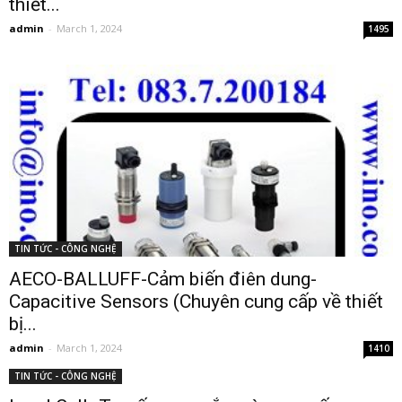
thiết...
admin
-
March 1, 2024
1495
TIN TỨC - CÔNG NGHỆ
AECO-BALLUFF-Cảm biến điên dung-
Capacitive Sensors (Chuyên cung cấp về thiết
bị...
admin
-
March 1, 2024
1410
TIN TỨC - CÔNG NGHỆ