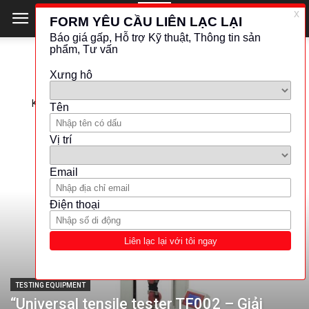
TRENDING NOW
Kikusui-FC(Fuel Cell) Impedance Meter (Model:KFM2005)
TESTING EQUIPMENT
“Universal tensile tester TF002 – Giải