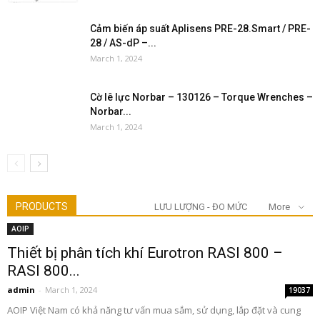
Cảm biến áp suất Aplisens PRE-28.Smart / PRE-
28 / AS-dP –...
March 1, 2024
Cờ lê lực Norbar – 130126 – Torque Wrenches –
Norbar...
March 1, 2024
PRODUCTS
LƯU LƯỢNG - ĐO MỨC
More
AOIP
Thiết bị phân tích khí Eurotron RASI 800 –
RASI 800...
admin
-
March 1, 2024
19037
AOIP Việt Nam có khả năng tư vấn mua sắm, sử dụng, lắp đặt và cung