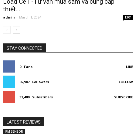
Load Cell -Tư vấn mua sắm và cung cấp
thiết...
admin
-
March 1, 2024
1301
STAY CONNECTED
0
Fans
LIKE
65,987
Followers
FOLLOW
32,400
Subscribers
SUBSCRIBE
LATEST REVIEWS
IFM SENSOR