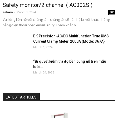
Safety monitor/2 channel ( AC002S ).
admin
-
March 1, 2024
306
Vui lòng liên hệ với chúng tôi– chúng tôi sẽ liên hệ lại với khách hàng
bằng điện thoại hoặc email.Lưu ý: Tham khảo ý...
BK Precision-AC/DC Multifunction True RMS
Current Clamp Meter, 2000A (Mode: 367A)
March 1, 2024
“Bí quyết kiểm tra độ bền bùng nổ trên mẫu
lưới...
March 24, 2025
LATEST ARTICLES