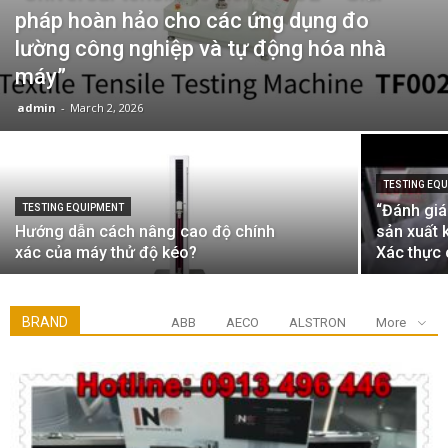
pháp hoàn hảo cho các ứng dụng đo
lường công nghiệp và tự động hóa nhà
máy”
admin
-
March 2, 2026
TESTING EQ
“Đánh giá
TESTING EQUIPMENT
Hướng dẫn cách nâng cao độ chính
sản xuất 
xác của máy thử độ kéo?
Xác thực 
BRAND
ABB
AECO
ALSTRON
More