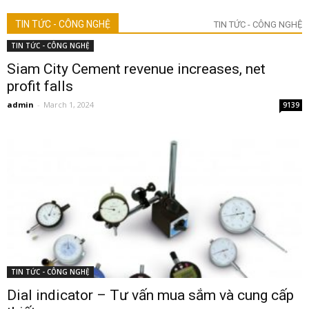
TIN TỨC - CÔNG NGHỆ
TIN TỨC - CÔNG NGHỆ
TIN TỨC - CÔNG NGHỆ
Siam City Cement revenue increases, net
profit falls
admin
-
March 1, 2024
9139
TIN TỨC - CÔNG NGHỆ
Dial indicator – Tư vấn mua sắm và cung cấp