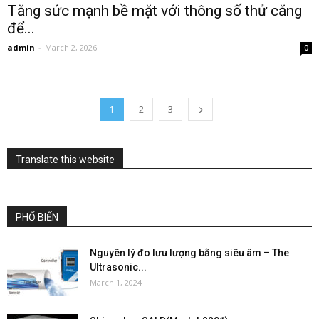
Tăng sức mạnh bề mặt với thông số thử căng
để...
admin
-
March 2, 2026
0
1
2
3
Translate this website
PHỔ BIẾN
Nguyên lý đo lưu lượng bằng siêu âm – The
Ultrasonic...
March 1, 2024