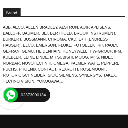
Brand
ABB
,
AECO
,
ALLEN BRADLEY
,
ALSTRON
,
AOIP
,
APLISENS
,
BALLUFF
,
BAUMER
,
BEI
,
BERTHOLD
,
BROOK INSTRUMENT
,
BURKERT
,
BUSSMANN
,
CHROMA
,
CKD
,
E+H (ENDRESS
HAUSER)
,
ELCO
,
EMERSON
,
FLUKE
,
FOTOELEKTRIK PAULY
,
GEFRAN
,
GEMU
,
HEIDENHAIN
,
HONEYWELL
,
HW-GROUP
,
IFM
,
KUEBLER
,
LEINE LINDE
,
MITSUBISHI
,
MOOG
,
MTS
,
NIDEC
,
NORBAR
,
NOVOTECHNIK
,
OMEGA
,
PALMER WAHL
,
PEPPERL
FUCHS
,
PHOENIX CONTACT
,
REXROTH
,
ROSEMOUNT
,
ROTORK
,
SCHNEIDER
,
SICK
,
SIEMENS
,
SYNERGYS
,
TAKEX
,
TECHNO VISION
,
YOKOGAWA
…
02873000184