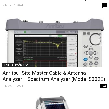
-
March 1, 2024
5
THIẾT BỊ PHÂN TÍCH
Anritsu- Site Master Cable & Antenna
Analyzer + Spectrum Analyzer (Model:S332E)
-
March 1, 2024
192