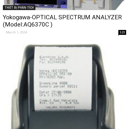
THIẾT BỊ PHÂN TÍCH
Yokogawa-OPTICAL SPECTRUM ANALYZER
(Model:AQ6370C )
-
March 1, 2024
523