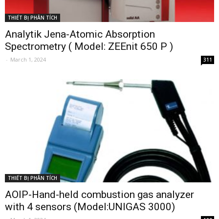
THIẾT BỊ PHÂN TÍCH
Analytik Jena-Atomic Absorption
Spectrometry ( Model: ZEEnit 650 P )
-
March 1, 2024
311
THIẾT BỊ PHÂN TÍCH
AOIP-Hand-held combustion gas analyzer
with 4 sensors (Model:UNIGAS 3000)