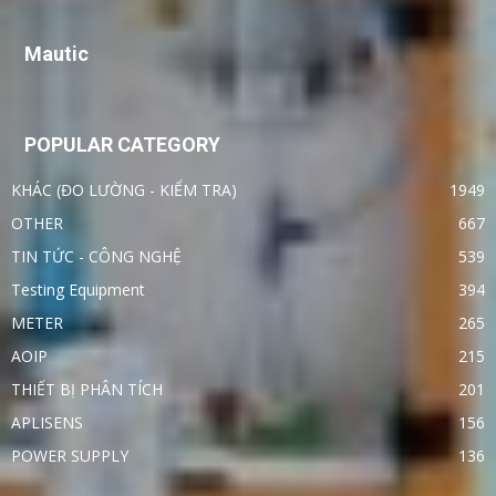
Mautic
POPULAR CATEGORY
KHÁC (ĐO LƯỜNG - KIỂM TRA)
1949
OTHER
667
TIN TỨC - CÔNG NGHỆ
539
Testing Equipment
394
METER
265
AOIP
215
THIẾT BỊ PHÂN TÍCH
201
APLISENS
156
POWER SUPPLY
136