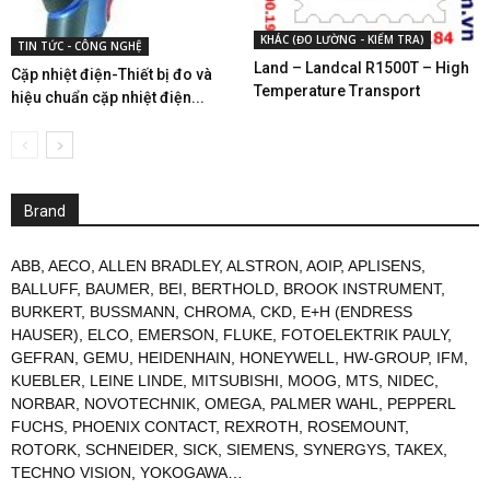
KHÁC (ĐO LƯỜNG - KIỂM TRA)
TIN TỨC - CÔNG NGHỆ
Land – Landcal R1500T – High
Cặp nhiệt điện-Thiết bị đo và
Temperature Transport
hiệu chuẩn cặp nhiệt điện...
Brand
ABB
,
AECO
,
ALLEN BRADLEY
,
ALSTRON
,
AOIP
,
APLISENS
,
BALLUFF
,
BAUMER
,
BEI
,
BERTHOLD
,
BROOK INSTRUMENT
,
BURKERT
,
BUSSMANN
,
CHROMA
,
CKD
,
E+H (ENDRESS
HAUSER)
,
ELCO
,
EMERSON
,
FLUKE
,
FOTOELEKTRIK PAULY
,
GEFRAN
,
GEMU
,
HEIDENHAIN
,
HONEYWELL
,
HW-GROUP
,
IFM
,
KUEBLER
,
LEINE LINDE
,
MITSUBISHI
,
MOOG
,
MTS
,
NIDEC
,
NORBAR
,
NOVOTECHNIK
,
OMEGA
,
PALMER WAHL
,
PEPPERL
FUCHS
,
PHOENIX CONTACT
,
REXROTH
,
ROSEMOUNT
,
ROTORK
,
SCHNEIDER
,
SICK
,
SIEMENS
,
SYNERGYS
,
TAKEX
,
TECHNO VISION
,
YOKOGAWA
…