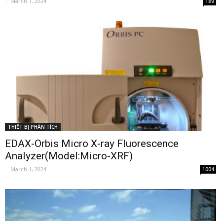
-
March 1, 2024
189
THIẾT BỊ PHÂN TÍCH
EDAX-Orbis Micro X-ray Fluorescence
Analyzer(Model:Micro-XRF)
-
March 1, 2024
1004