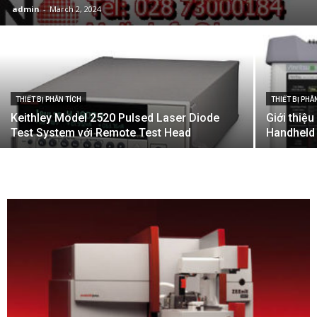
admin
-
March 2, 2024
THIẾT BỊ PHÂN TÍCH
THIẾT BỊ PHÂ
Keithley Model 2520 Pulsed Laser Diode
Giới thiệ
Test System với Remote Test Head
Handheld 