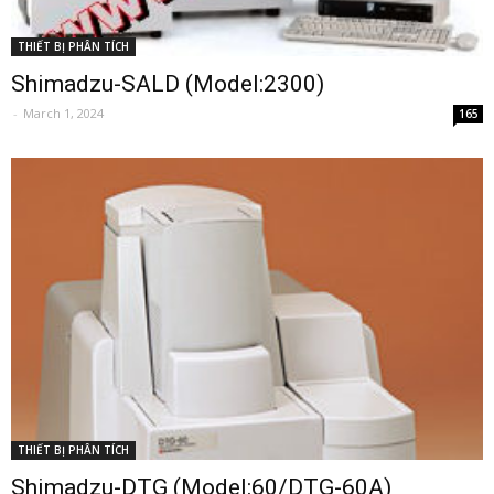
THIẾT BỊ PHÂN TÍCH
Shimadzu-SALD (Model:2300)
-
March 1, 2024
165
THIẾT BỊ PHÂN TÍCH
Shimadzu-DTG (Model:60/DTG-60A)