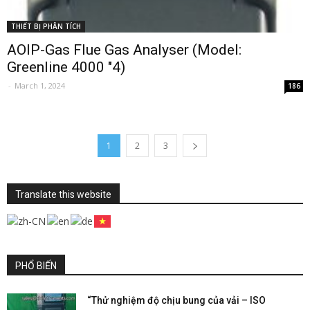
THIẾT BỊ PHÂN TÍCH
AOIP-Gas Flue Gas Analyser (Model:
Greenline 4000 "4)
-
March 1, 2024
186
1
2
3
Translate this website
PHỔ BIẾN
“Thử nghiệm độ chịu bung của vải – ISO