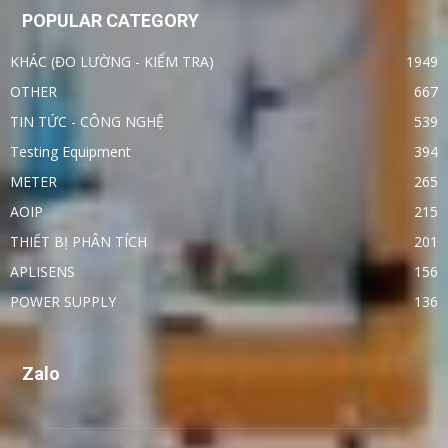
POPULAR CATEGORY
KHÁC (ĐO LƯỜNG - KIỂM TRA)
1949
OTHER
667
TIN TỨC - CÔNG NGHỆ
539
Testing Equipment
394
METER
265
AOIP
215
THIẾT BỊ PHÂN TÍCH
201
APLISENS
156
POWER SUPPLY
136
Zalo