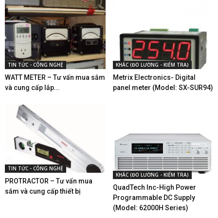
TIN TỨC - CÔNG NGHỆ
KHÁC (ĐO LƯỜNG - KIỂM TRA)
WATT METER – Tư vấn mua sắm
Metrix Electronics- Digital
và cung cấp lắp...
panel meter (Model: SX-SUR94)
TIN TỨC - CÔNG NGHỆ
KHÁC (ĐO LƯỜNG - KIỂM TRA)
PROTRACTOR – Tư vấn mua
QuadTech Inc-High Power
sắm và cung cấp thiết bị
Programmable DC Supply
(Model: 62000H Series)