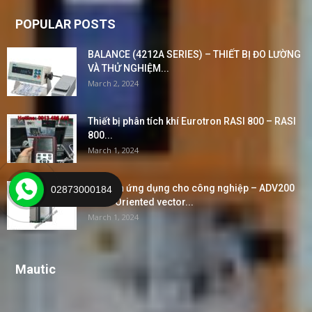
POPULAR POSTS
BALANCE (4212A SERIES) – THIẾT BỊ ĐO LƯỜNG
VÀ THỬ NGHIỆM...
March 2, 2024
Thiết bị phân tích khí Eurotron RASI 800 – RASI
800...
March 1, 2024
Biến tần ứng dụng cho công nghiệp – ADV200
02873000184
Field-Oriented vector...
March 1, 2024
Mautic