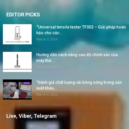
EDITOR PICKS
“Universal tensile tester TF002 – Giải pháp hoàn
hảo cho các...
March 2, 2026
Hướng dẫn cách nâng cao độ chính xác của
máy thử...
March 2, 2026
“Đánh giá chất lượng vải bông nóng trong sản
xuất khẩu...
March 2, 2026
Live, Viber, Telegram