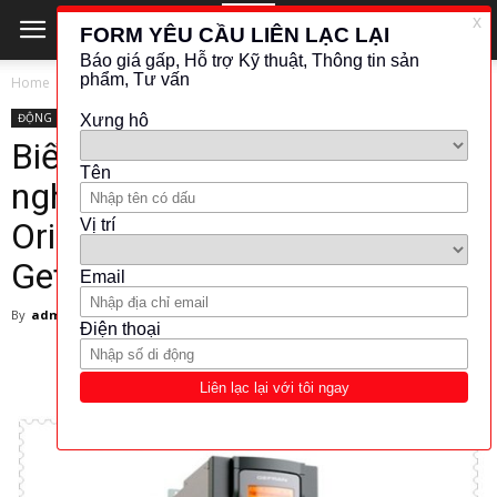
Home
ĐỘNG CƠ - TRUYỀN ĐỘNG
ĐỘNG CƠ - TRUYỀN ĐỘNG
GEFRAN
Biến tần ứng dụng cho công
nghiệp – ADV200 Field-
Oriented vector inverter –
Gefran Việt nam
By
admin
-
March 1, 2024
124284
10937