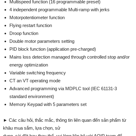
Multispeed function (16 programmable preset)
4 independent programmable Multi-ramp with jerks
Motorpotentiometer function
Flying restart function
Droop function
Double motor parameters setting
PID block function (application pre-charged)
Mains loss detection managed through controlled stop and/or
energy optimization
Variable switching frequency
CT an VT operating mode
Advanced programming via MDPLC tool (IEC 61131-3
standard environment)
Memory Keypad with 5 parameters set
► Các câu hỏi, thắc mắc, thông tin liên quan đến sản phẩm từ
khâu mua sắm, lựa chọn, sử
dụng, cài đặt hay thay thế, vui lòng liên hệ với AOIP team để