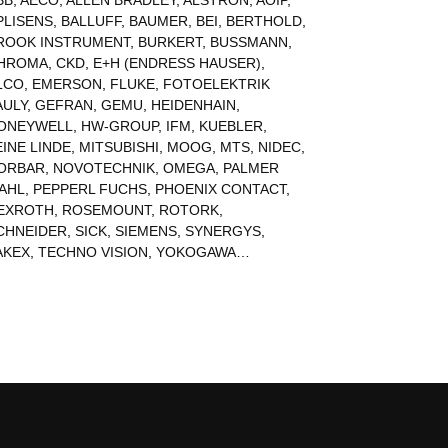
BB
,
AECO
,
ALLEN BRADLEY
,
ALSTRON
,
AOIP
,
PLISENS
,
BALLUFF
,
BAUMER
,
BEI
,
BERTHOLD
,
ROOK INSTRUMENT
,
BURKERT
,
BUSSMANN
,
HROMA
,
CKD
,
E+H (ENDRESS HAUSER)
,
LCO
,
EMERSON
,
FLUKE
,
FOTOELEKTRIK
AULY
,
GEFRAN
,
GEMU
,
HEIDENHAIN
,
ONEYWELL
,
HW-GROUP
,
IFM
,
KUEBLER
,
EINE LINDE
,
MITSUBISHI
,
MOOG
,
MTS
,
NIDEC
,
ORBAR
,
NOVOTECHNIK
,
OMEGA
,
PALMER
AHL
,
PEPPERL FUCHS
,
PHOENIX CONTACT
,
EXROTH
,
ROSEMOUNT
,
ROTORK
,
CHNEIDER
,
SICK
,
SIEMENS
,
SYNERGYS
,
AKEX
,
TECHNO VISION
,
YOKOGAWA
…