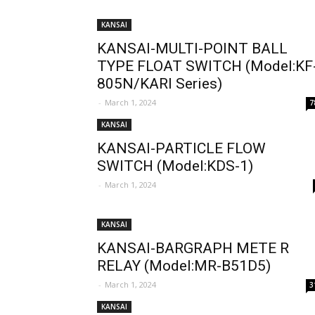
KANSAI
KANSAI-MULTI-POINT BALL
TYPE FLOAT SWITCH (Model:KF
805N/KARI Series)
-
March 1, 2024
7
KANSAI
KANSAI-PARTICLE FLOW
SWITCH (Model:KDS-1)
-
March 1, 2024
KANSAI
KANSAI-BARGRAPH METE R
RELAY (Model:MR-B51D5)
-
March 1, 2024
3
KANSAI