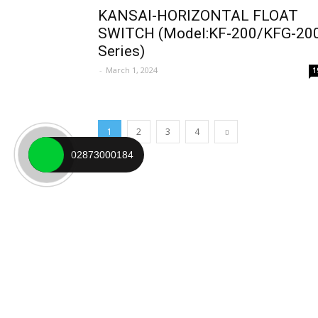
KANSAI-HORIZONTAL FLOAT
SWITCH (Model:KF-200/KFG-20
Series)
-
March 1, 2024
1
1
2
3
4
02873000184