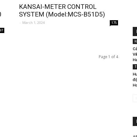
KANSAI-METER CONTROL
0
SYSTEM (Model:MCS-B51D5)
-
March 1, 2024
175
97
H
Cả
Vi
Page 1 of 4
Ha
T
Hư
độ
Ho