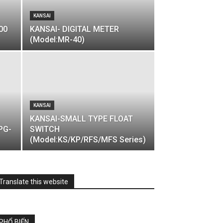
KANSAI
00
KANSAI- DIGITAL METER
(Model:MR-40)
KANSAI
KANSAI-SMALL TYPE FLOAT
PG-
SWITCH
(Model:KS/KP/RFS/MFS Series)
Translate this website
PHỔ BIẾN