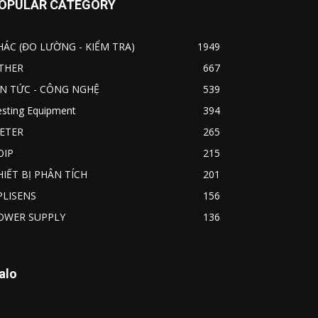
OPULAR CATEGORY
HÁC (ĐO LƯỜNG - KIỂM TRA)
1949
THER
667
IN TỨC - CÔNG NGHỆ
539
esting Equipment
394
ETER
265
OIP
215
HIẾT BỊ PHÂN TÍCH
201
PLISENS
156
OWER SUPPLY
136
alo