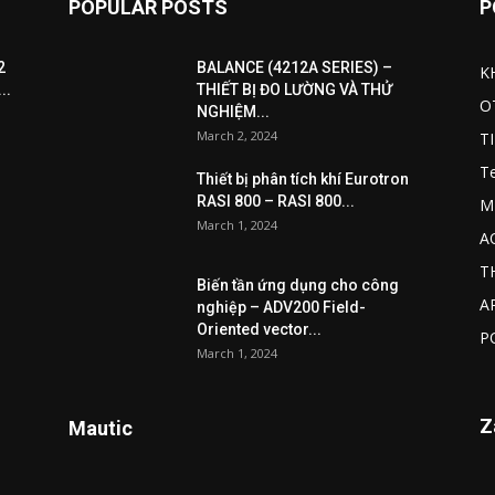
POPULAR POSTS
P
2
BALANCE (4212A SERIES) –
K
..
THIẾT BỊ ĐO LƯỜNG VÀ THỬ
O
NGHIỆM...
March 2, 2024
T
T
Thiết bị phân tích khí Eurotron
RASI 800 – RASI 800...
M
March 1, 2024
A
T
Biến tần ứng dụng cho công
A
nghiệp – ADV200 Field-
Oriented vector...
P
March 1, 2024
Z
Mautic