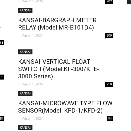
-
March 1, 2024
202
KANSAI
KANSAI-BARGRAPH METER
-
RELAY (Model:MR-B101D4)
-
March 1, 2024
200
84
KANSAI
KANSAI-VERTICAL FLOAT
SWITCH (Model:KF-300/KFE-
3000 Series)
5
-
March 1, 2024
210
KANSAI
KANSAI-MICROWAVE TYPE FLOW
SENSOR(Model: KFD-1/KFD-2)
-
March 1, 2024
18
84
KANSAI