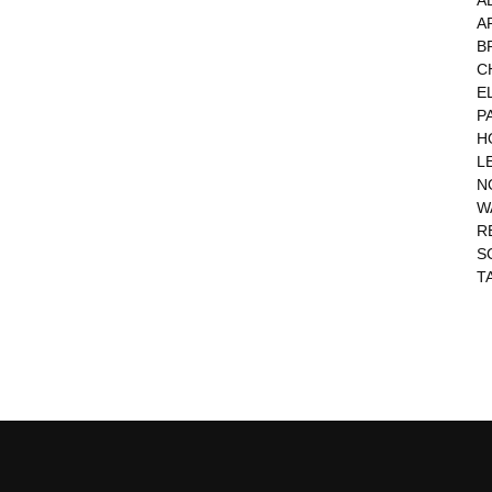
A
A
B
C
E
P
H
L
N
W
R
S
T