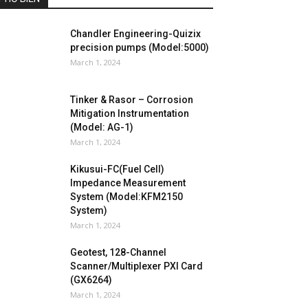
Chandler Engineering-Quizix
precision pumps (Model:5000)
March 1, 2024
Tinker & Rasor – Corrosion
Mitigation Instrumentation
(Model: AG-1)
March 1, 2024
Kikusui-FC(Fuel Cell)
Impedance Measurement
System (Model:KFM2150
System)
March 1, 2024
Geotest, 128-Channel
Scanner/Multiplexer PXI Card
(GX6264)
March 1, 2024