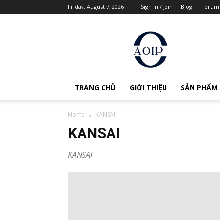
Friday, August 7, 2026
Sign in / Join
Blog
Forum
AOIP
Việt
Nam
TRANG CHỦ
GIỚI THIỆU
SẢN PHẨM
Home
KANSAI
KANSAI
KANSAI