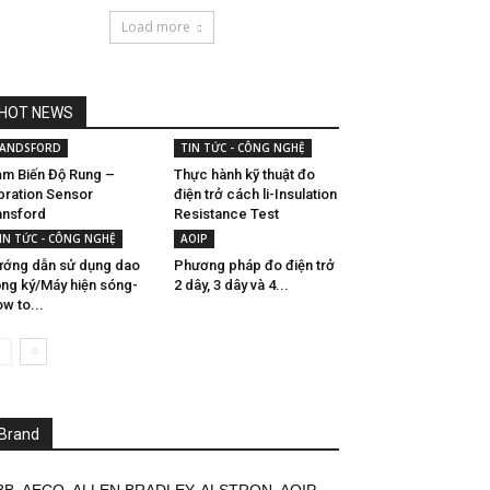
Load more
HOT NEWS
ANDSFORD
TIN TỨC - CÔNG NGHỆ
m Biến Độ Rung –
Thực hành kỹ thuật đo
bration Sensor
điện trở cách li-Insulation
nsford
Resistance Test
IN TỨC - CÔNG NGHỆ
AOIP
ớng dẫn sử dụng dao
Phương pháp đo điện trở
ng ký/Máy hiện sóng-
2 dây, 3 dây và 4...
w to...
Brand