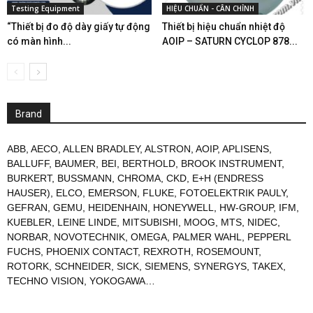
Testing Equipment
HIỆU CHUẨN - CÂN CHỈNH
“Thiết bị đo độ dày giấy tự động
Thiết bị hiệu chuẩn nhiệt độ
có màn hình...
AOIP – SATURN CYCLOP 878...
Brand
ABB
,
AECO
,
ALLEN BRADLEY
,
ALSTRON
,
AOIP
,
APLISENS
,
BALLUFF
,
BAUMER
,
BEI
,
BERTHOLD
,
BROOK INSTRUMENT
,
BURKERT
,
BUSSMANN
,
CHROMA
,
CKD
,
E+H (ENDRESS
HAUSER)
,
ELCO
,
EMERSON
,
FLUKE
,
FOTOELEKTRIK PAULY
,
GEFRAN
,
GEMU
,
HEIDENHAIN
,
HONEYWELL
,
HW-GROUP
,
IFM
,
KUEBLER
,
LEINE LINDE
,
MITSUBISHI
,
MOOG
,
MTS
,
NIDEC
,
NORBAR
,
NOVOTECHNIK
,
OMEGA
,
PALMER WAHL
,
PEPPERL
FUCHS
,
PHOENIX CONTACT
,
REXROTH
,
ROSEMOUNT
,
ROTORK
,
SCHNEIDER
,
SICK
,
SIEMENS
,
SYNERGYS
,
TAKEX
,
TECHNO VISION
,
YOKOGAWA
…