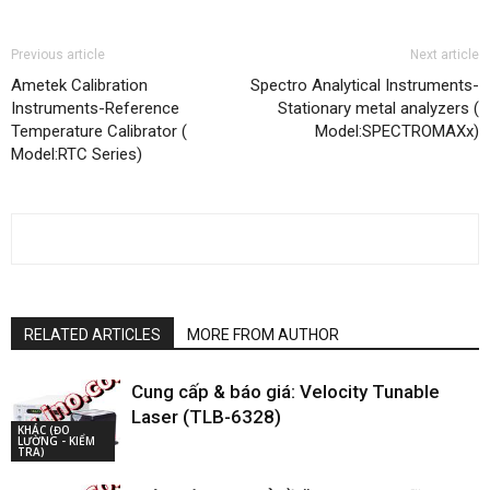
Previous article
Next article
Ametek Calibration
Spectro Analytical Instruments-
Instruments-Reference
Stationary metal analyzers (
Temperature Calibrator (
Model:SPECTROMAXx)
Model:RTC Series)
RELATED ARTICLES
MORE FROM AUTHOR
Cung cấp & báo giá: Velocity Tunable
Laser (TLB-6328)
KHÁC (ĐO
LƯỜNG - KIỂM
TRA)