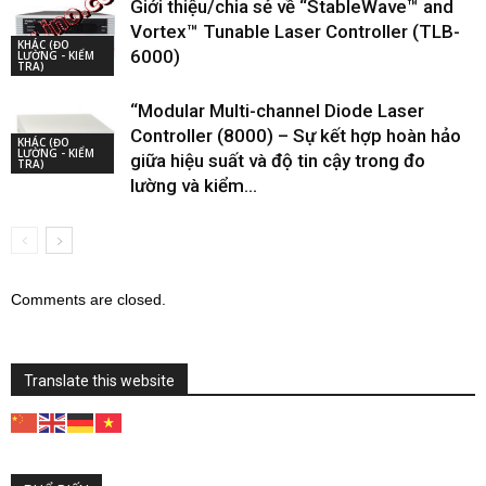
Giới thiệu/chia sẻ về “StableWave™ and
Vortex™ Tunable Laser Controller (TLB-
KHÁC (ĐO
6000)
LƯỜNG - KIỂM
TRA)
“Modular Multi-channel Diode Laser
Controller (8000) – Sự kết hợp hoàn hảo
KHÁC (ĐO
LƯỜNG - KIỂM
giữa hiệu suất và độ tin cậy trong đo
TRA)
lường và kiểm...
Comments are closed.
Translate this website