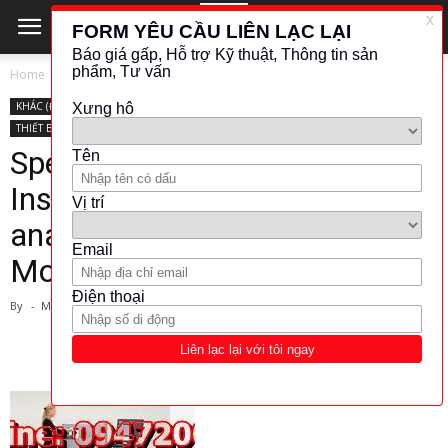
Home
KHÁC (ĐO LƯỜNG - KIỂM TRA)
KHÁC (ĐO LƯỜNG - KIỂM TRA)
SPECTRO ANALYTICAL INSTRUMENTS
THIẾT BỊ PHÂN TÍCH
Spectro Analytical
Instruments-Stationary metal
analyzers (
Model:SPECTROLAB )
By
-
March 1, 2024
803
3