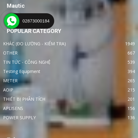
Mautic
02873000184
POPULAR CATEGORY
KHÁC (ĐO LƯỜNG - KIỂM TRA)
1949
OTHER
667
TIN TỨC - CÔNG NGHỆ
539
Testing Equipment
394
METER
265
AOIP
215
THIẾT BỊ PHÂN TÍCH
201
APLISENS
156
POWER SUPPLY
136