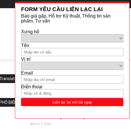
Translate this website
PHỔ BIẾN
Shimadzu-CFP (Model:8000)
March 1, 2024