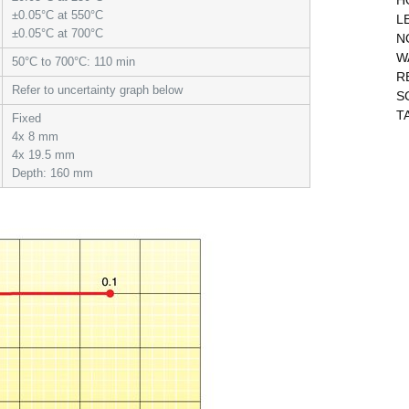
H
±0.05°C at 550°C
L
±0.05°C at 700°C
N
W
50°C to 700°C: 110 min
R
Refer to uncertainty graph below
S
T
Fixed
4x 8 mm
4x 19.5 mm
Depth: 160 mm