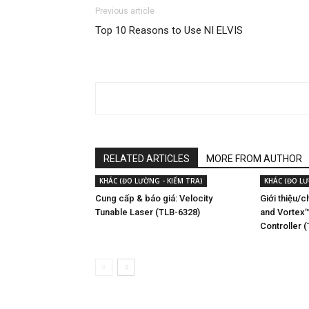
Previous article
Top 10 Reasons to Use NI ELVIS
RELATED ARTICLES
MORE FROM AUTHOR
KHÁC (ĐO LƯỜNG - KIỂM TRA)
KHÁC (ĐO LƯ
Cung cấp & báo giá: Velocity
Giới thiệu/
Tunable Laser (TLB-6328)
and Vortex™
Controller 