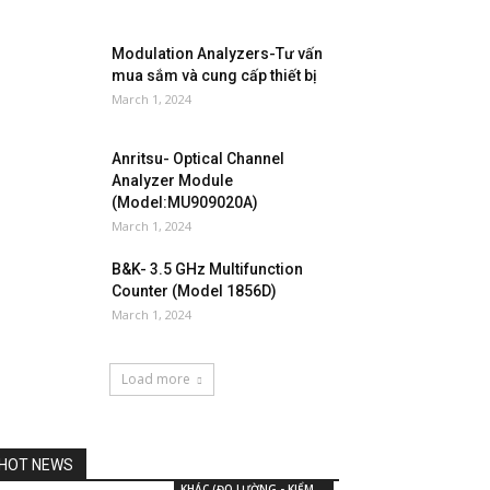
Modulation Analyzers-Tư vấn
mua sắm và cung cấp thiết bị
March 1, 2024
Anritsu- Optical Channel
Analyzer Module
(Model:MU909020A)
March 1, 2024
B&K- 3.5 GHz Multifunction
Counter (Model 1856D)
March 1, 2024
Load more
HOT NEWS
KHÁC (ĐO LƯỜNG - KIỂM