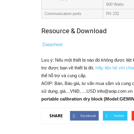
600 Watts
Communication ports
RS 232
Resource & Download
Datasheet
Lưu ý: Nếu một thiết bị nào đó không được liệt
trợ được bạn về thiết bị đó.
Hãy liên hệ với chún
thể hỗ trợ và cung cấp.
AOIP: Bán, Báo giá, tư vấn mua sắm và cung 
sử dụng, giá…VNĐ, …USD info@aoip.com.vn 
portable calibration dry block (Model:GEMIN
SHARE
Facebook
Twitter