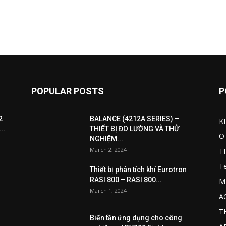
POPULAR POSTS
P
2
BALANCE (4212A SERIES) –
K
..
THIẾT BỊ ĐO LƯỜNG VÀ THỬ
O
NGHIỆM...
March 2, 2024
T
T
Thiết bị phân tích khí Eurotron
RASI 800 – RASI 800...
M
March 1, 2024
A
T
Biến tần ứng dụng cho công