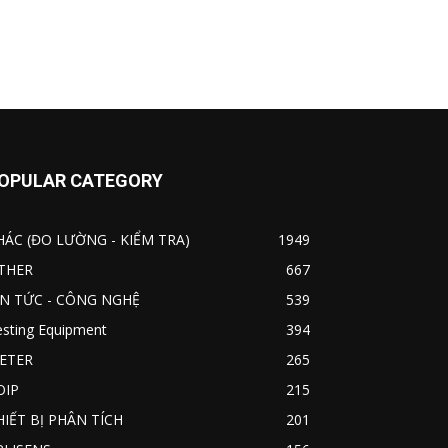
OPULAR CATEGORY
HÁC (ĐO LƯỜNG - KIỂM TRA)
1949
THER
667
IN TỨC - CÔNG NGHỆ
539
esting Equipment
394
ETER
265
OIP
215
HIẾT BỊ PHÂN TÍCH
201