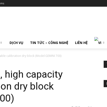
ums
DỊCH VỤ
TIN TỨC – CÔNG NGHỆ
LIÊN HỆ
able calibration dry block (Model:GEMINI 700)
 high capacity
ion dry block
00)