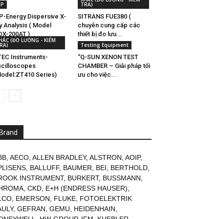
SP
TRA)
P-Energy Dispersive X-
SITRANS FUE380 (
y Analysis ( Model
chuyên cung cấp các
DX-200AT )
thiết bị đo lưu...
HÁC (ĐO LƯỜNG - KIỂM
RA)
Testing Equipment
EC Instruments-
“Q-SUN XENON TEST
cilloscopes
CHAMBER – Giải pháp tối
odel:ZT410 Series)
ưu cho việc...
Brand
BB
,
AECO
,
ALLEN BRADLEY
,
ALSTRON
,
AOIP
,
PLISENS
,
BALLUFF
,
BAUMER
,
BEI
,
BERTHOLD
,
ROOK INSTRUMENT
,
BURKERT
,
BUSSMANN
,
HROMA
,
CKD
,
E+H (ENDRESS HAUSER)
,
LCO
,
EMERSON
,
FLUKE
,
FOTOELEKTRIK
AULY
,
GEFRAN
,
GEMU
,
HEIDENHAIN
,