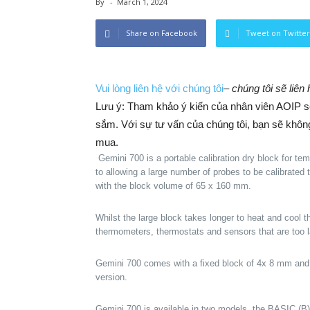
By
-
March 1, 2024
Share on Facebook
Tweet on Twitter
Vui lòng liên hệ với chúng tôi
–
chúng tôi sẽ liên
Lưu ý: Tham khảo ý kiến của nhân viên AOIP sẽ 
sắm. ​​Với sự tư vấn của chúng tôi, bạn sẽ khô
mua.
Gemini 700 is a portable calibration dry block for t
to allowing a large number of probes to be calibrated 
with the block volume of 65 x 160 mm.
Whilst the large block takes longer to heat and cool 
thermometers, thermostats and sensors that are too la
Gemini 700 comes with a fixed block of 4x 8 mm and
version.
Gemini 700 is available in two models, the BASIC (B)