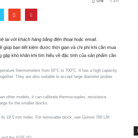
1318
211
 hệ lại với khách hàng bằng điện thoại hoặc email.
giúp bạn tiết kiệm được thời gian và chi phí khi cần mua
ng gặp khó khăn khi tìm hiểu về đặc tính của sản phẩm cần
emperature thermometers from 50°C to 700°C. It has a high capacity
together. They are also suitable to accept large diameter probes
than other models, it can calibrate thermocouples, resistance
rge for the smaller blocks.
 4x 19.5 mm holes. For removable block, see Gemini 700 LRI
 and the SITE (S).