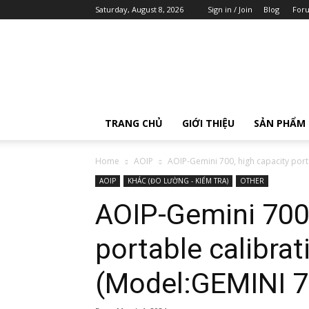
Saturday, August 8, 2026
Sign in / Join
Blog
For
AOIP
Việt
Nam
TRANG CHỦ
GIỚI THIỆU
SẢN PHẨM
Home
AOIP
AOIP-Gemini 700, high capacity port
AOIP
KHÁC (ĐO LƯỜNG - KIỂM TRA)
OTHER
AOIP-Gemini 700,
portable calibrat
(Model:GEMINI 7