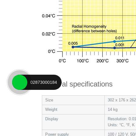
02873000184
General specifications
Size
302 x 176 x 26
Weight
14 kg
Display
Resolution: 0.01
Units: °C, °F, K
Power supply
100 / 120 V, 50