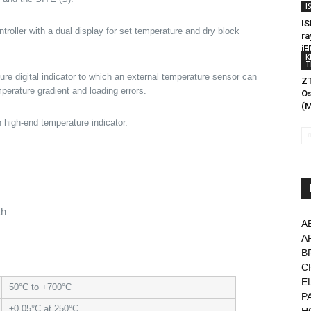
I
IS
roller with a dual display for set temperature and dry block
ra
iE
K
T
ure digital indicator to which an external temperature sensor can
ZT
perature gradient and loading errors.
Os
(M
 high-end temperature indicator.
th
A
A
B
C
E
50°C to +700°C
P
±0.05°C at 250°C