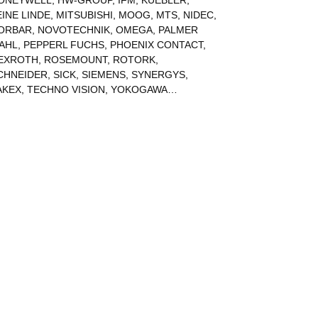
ONEYWELL
,
HW-GROUP
,
IFM
,
KUEBLER
,
EINE LINDE
,
MITSUBISHI
,
MOOG
,
MTS
,
NIDEC
,
ORBAR
,
NOVOTECHNIK
,
OMEGA
,
PALMER
AHL
,
PEPPERL FUCHS
,
PHOENIX CONTACT
,
EXROTH
,
ROSEMOUNT
,
ROTORK
,
CHNEIDER
,
SICK
,
SIEMENS
,
SYNERGYS
,
AKEX
,
TECHNO VISION
,
YOKOGAWA
…