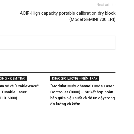
Next article
AOIP-High capacity portable calibration dry block
(Model:GEMINI 700 LRI)
ỜNG - KIỂM TRA)
KHÁC (ĐO LƯỜNG - KIỂM TRA)
chia sẻ về “StableWave™
“Modular Multi-channel Diode Laser
 Tunable Laser
Controller (8000) – Sự kết hợp hoàn
(TLB-6000)
hảo giữa hiệu suất và độ tin cậy trong
đo lường và kiểm...