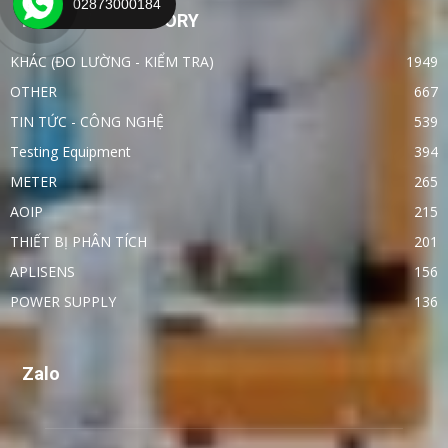
02873000184
POPULAR CATEGORY
KHÁC (ĐO LƯỜNG - KIỂM TRA)
1949
OTHER
667
TIN TỨC - CÔNG NGHỆ
539
Testing Equipment
394
METER
265
AOIP
215
THIẾT BỊ PHÂN TÍCH
201
APLISENS
156
POWER SUPPLY
136
Zalo