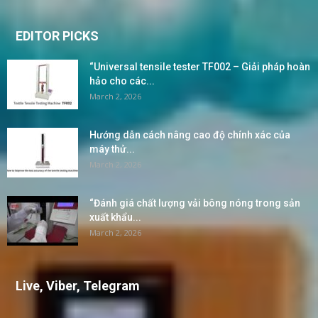
EDITOR PICKS
“Universal tensile tester TF002 – Giải pháp hoàn
hảo cho các...
March 2, 2026
Hướng dẫn cách nâng cao độ chính xác của
máy thử...
March 2, 2026
“Đánh giá chất lượng vải bông nóng trong sản
xuất khẩu...
March 2, 2026
Live, Viber, Telegram