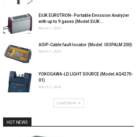
EiUK EUROTRON- Portable Emission Analyzer
with up to 9 gases (Model:EiUK...
March 1, 2024
AOIP-Cable fault locator (Model: ISOPALM 200)
March 1, 2024
YOKOGAWA-LD LIGHT SOURCE (Model:AQ4270-
01)
March 1, 2024
Load more
HOT NEWS