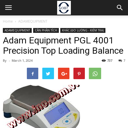
Home
ADAMEQUIPMENT
ADAMEQUIPMENT
CÂN PHÂN TÍCH
KHÁC (ĐO LƯỜNG - KIỂM TRA)
Adam Equipment PGL 4001
Precision Top Loading Balance
By
-
March 1, 2024
737
7