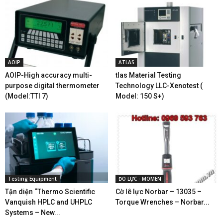
AOIP
ATLAS
AOIP-High accuracy multi-
tlas Material Testing
purpose digital thermometer
Technology LLC-Xenotest (
(Model:TTI 7)
Model: 150 S+)
Testing Equipment
ĐO LỰC - MOMEN
Tận diện “Thermo Scientific
Cờ lê lực Norbar – 13035 –
Vanquish HPLC and UHPLC
Torque Wrenches – Norbar...
Systems – New...