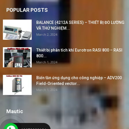
POPULAR POSTS
BALANCE (4212A SERIES) – THIẾT BỊ ĐO LƯỜNG
VÀ THỬ NGHIỆM...
March 2, 2024
Thiết bị phân tích khí Eurotron RASI 800 – RASI
800...
March 1, 2024
Biến tần ứng dụng cho công nghiệp – ADV200
Field-Oriented vector...
March 1, 2024
Mautic