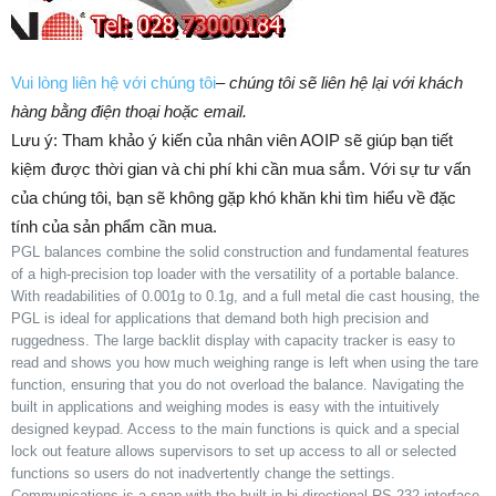
Vui lòng liên hệ với chúng tôi
–
chúng tôi sẽ liên hệ lại với khách
hàng bằng điện thoại hoặc email.
Lưu ý: Tham khảo ý kiến của nhân viên AOIP sẽ giúp bạn tiết
kiệm được thời gian và chi phí khi cần mua sắm. ​​Với sự tư vấn
của chúng tôi, bạn sẽ không gặp khó khăn khi tìm hiểu về đặc
tính của sản phẩm cần mua.
PGL balances combine the solid construction and fundamental features
of a high-precision top loader with the versatility of a portable balance.
With readabilities of 0.001g to 0.1g, and a full metal die cast housing, the
PGL is ideal for applications that demand both high precision and
ruggedness. The large backlit display with capacity tracker is easy to
read and shows you how much weighing range is left when using the tare
function, ensuring that you do not overload the balance. Navigating the
built in applications and weighing modes is easy with the intuitively
designed keypad. Access to the main functions is quick and a special
lock out feature allows supervisors to set up access to all or selected
functions so users do not inadvertently change the settings.
Communications is a snap with the built in bi-directional RS-232 interface.