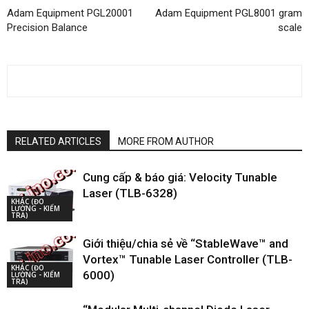
Adam Equipment PGL20001
Adam Equipment PGL8001 gram
Precision Balance
scale
RELATED ARTICLES
MORE FROM AUTHOR
Cung cấp & báo giá: Velocity Tunable
Laser (TLB-6328)
KHÁC (ĐO
LƯỜNG - KIỂM
TRA)
Giới thiệu/chia sẻ về “StableWave™ and
Vortex™ Tunable Laser Controller (TLB-
KHÁC (ĐO
6000)
LƯỜNG - KIỂM
TRA)