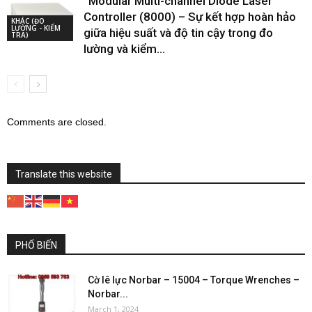
“Modular Multi-channel Diode Laser
Controller (8000) – Sự kết hợp hoàn hảo
KHÁC (ĐO
LƯỜNG - KIỂM
giữa hiệu suất và độ tin cậy trong đo
TRA)
lường và kiểm...
Comments are closed.
Translate this website
PHỔ BIẾN
Cờ lê lực Norbar – 15004 – Torque Wrenches –
Norbar...
March 1, 2024