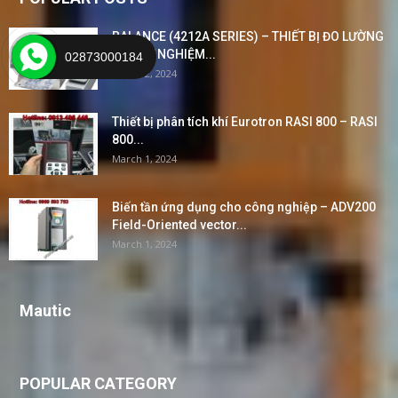
BALANCE (4212A SERIES) – THIẾT BỊ ĐO LƯỜNG
VÀ THỬ NGHIỆM...
02873000184
March 2, 2024
Thiết bị phân tích khí Eurotron RASI 800 – RASI
800...
March 1, 2024
Biến tần ứng dụng cho công nghiệp – ADV200
Field-Oriented vector...
March 1, 2024
Mautic
POPULAR CATEGORY