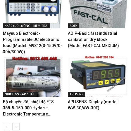
KHÁC (ĐO LƯỜNG - KIỂM TRA)
AOIP
Maynuo Electronic-
AOIP-Basic fast industrial
Programmable DC electronic
calibration dry block
load (Model: M9812(0-150V/0-
(Model:FAST-CAL MEDIUM)
30A/300W))
NHIỆT ĐỘ - ÁP SUẤT
APLISENS
Bộ chuyển đổi nhiệt độ ETS
APLISENS-Display (model:
388-5-150-000 Hydac –
WW-30,WW-30T)
Electronic Temperature...