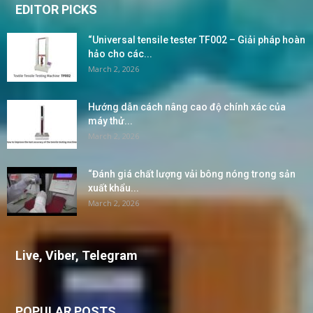
EDITOR PICKS
“Universal tensile tester TF002 – Giải pháp hoàn
hảo cho các...
March 2, 2026
Hướng dẫn cách nâng cao độ chính xác của
máy thử...
March 2, 2026
“Đánh giá chất lượng vải bông nóng trong sản
xuất khẩu...
March 2, 2026
Live, Viber, Telegram
POPULAR POSTS