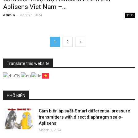
Aplisens Viet Nam –...
admin
-
March 1, 2024
1135
1
2
Translate this website
PHỔ BIẾN
Cảm biến áp suất-Smart differential pressure
transmitters with direct diaphragm seals-
Aplisens
March 1, 2024