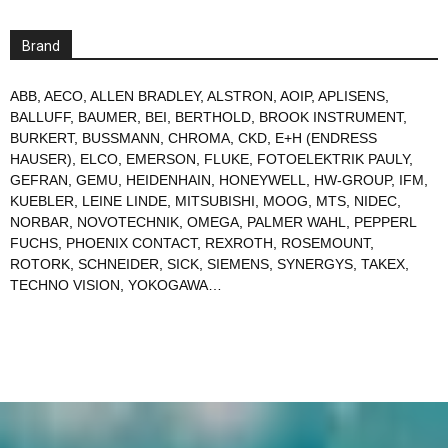
Brand
ABB
,
AECO
,
ALLEN BRADLEY
,
ALSTRON
,
AOIP
,
APLISENS
,
BALLUFF
,
BAUMER
,
BEI
,
BERTHOLD
,
BROOK INSTRUMENT
,
BURKERT
,
BUSSMANN
,
CHROMA
,
CKD
,
E+H (ENDRESS
HAUSER)
,
ELCO
,
EMERSON
,
FLUKE
,
FOTOELEKTRIK PAULY
,
GEFRAN
,
GEMU
,
HEIDENHAIN
,
HONEYWELL
,
HW-GROUP
,
IFM
,
KUEBLER
,
LEINE LINDE
,
MITSUBISHI
,
MOOG
,
MTS
,
NIDEC
,
NORBAR
,
NOVOTECHNIK
,
OMEGA
,
PALMER WAHL
,
PEPPERL
FUCHS
,
PHOENIX CONTACT
,
REXROTH
,
ROSEMOUNT
,
ROTORK
,
SCHNEIDER
,
SICK
,
SIEMENS
,
SYNERGYS
,
TAKEX
,
TECHNO VISION
,
YOKOGAWA
…