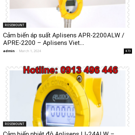
ROSEMOUNT
Cảm biến áp suất Aplisens APR-2200ALW /
APRE-2200 – Aplisens Viet...
admin
-
March 1, 2024
873
ROSEMOUNT
Cảm biến nhiệt độ Aplisens LI-24ALW –