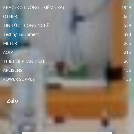
KHÁC (ĐO LƯỜNG - KIỂM TRA)
1949
OTHER
667
TIN TỨC - CÔNG NGHỆ
539
Testing Equipment
394
METER
265
AOIP
215
THIẾT BỊ PHÂN TÍCH
201
APLISENS
156
POWER SUPPLY
136
Zalo