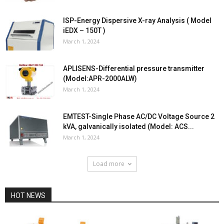
ISP-Energy Dispersive X-ray Analysis ( Model
iEDX – 150T )
March 1, 2024
APLISENS-Differential pressure transmitter
(Model:APR-2000ALW)
March 1, 2024
EMTEST-Single Phase AC/DC Voltage Source 2
kVA, galvanically isolated (Model: ACS...
March 1, 2024
Load more
HOT NEWS