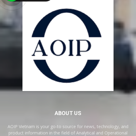
ABOUT US
AOIP Vietnam is your go-to source for news, technology, and
product information in the field of Analytical and Operational