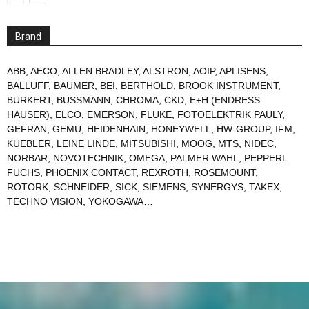
Brand
ABB
,
AECO
,
ALLEN BRADLEY
,
ALSTRON
,
AOIP
,
APLISENS
,
BALLUFF
,
BAUMER
,
BEI
,
BERTHOLD
,
BROOK INSTRUMENT
,
BURKERT
,
BUSSMANN
,
CHROMA
,
CKD
,
E+H (ENDRESS
HAUSER)
,
ELCO
,
EMERSON
,
FLUKE
,
FOTOELEKTRIK PAULY
,
GEFRAN
,
GEMU
,
HEIDENHAIN
,
HONEYWELL
,
HW-GROUP
,
IFM
,
KUEBLER
,
LEINE LINDE
,
MITSUBISHI
,
MOOG
,
MTS
,
NIDEC
,
NORBAR
,
NOVOTECHNIK
,
OMEGA
,
PALMER WAHL
,
PEPPERL
FUCHS
,
PHOENIX CONTACT
,
REXROTH
,
ROSEMOUNT
,
ROTORK
,
SCHNEIDER
,
SICK
,
SIEMENS
,
SYNERGYS
,
TAKEX
,
TECHNO VISION
,
YOKOGAWA
…