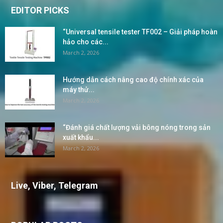
EDITOR PICKS
“Universal tensile tester TF002 – Giải pháp hoàn
hảo cho các...
March 2, 2026
Hướng dẫn cách nâng cao độ chính xác của
máy thử...
March 2, 2026
“Đánh giá chất lượng vải bông nóng trong sản
xuất khẩu...
March 2, 2026
Live, Viber, Telegram