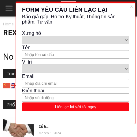
Home
REXROTH
REXROTH
No posts to display
Translate this website
PHỔ BIẾN
AOIP Đại lý phân phối độc quyền tại Việt Nam
của...
March 1, 2024