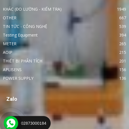
KHÁC (ĐO LƯỜNG - KIỂM TRA)
1949
OTHER
667
TIN TỨC - CÔNG NGHỆ
539
Testing Equipment
394
METER
265
AOIP
215
THIẾT BỊ PHÂN TÍCH
201
APLISENS
156
POWER SUPPLY
136
Zalo
02873000184