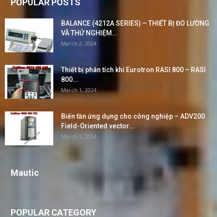
POPULAR POSTS
BALANCE (4212A SERIES) – THIẾT BỊ ĐO LƯỜNG
VÀ THỬ NGHIỆM...
March 2, 2024
Thiết bị phân tích khí Eurotron RASI 800 – RASI
800...
March 1, 2024
Biến tần ứng dụng cho công nghiệp – ADV200
Field-Oriented vector...
March 1, 2024
Mautic
POPULAR CATEGORY