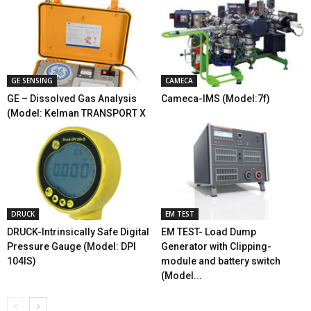
GE SENSING
CAMECA
GE – Dissolved Gas Analysis
Cameca-IMS (Model:7f)
(Model: Kelman TRANSPORT X
DRUCK
EM TEST
DRUCK-Intrinsically Safe Digital
EM TEST- Load Dump
Pressure Gauge (Model: DPI
Generator with Clipping-
104IS)
module and battery switch
(Model...