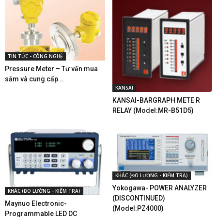
TIN TỨC - CÔNG NGHỆ
Pressure Meter – Tư vấn mua
sắm và cung cấp...
KANSAI
KANSAI-BARGRAPH METE R
RELAY (Model:MR-B51D5)
KHÁC (ĐO LƯỜNG - KIỂM TRA)
Yokogawa- POWER ANALYZER
KHÁC (ĐO LƯỜNG - KIỂM TRA)
(DISCONTINUED)
Maynuo Electronic-
(Model:PZ4000)
Programmable LED DC