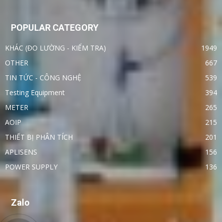
POPULAR CATEGORY
KHÁC (ĐO LƯỜNG - KIỂM TRA)
1949
OTHER
667
TIN TỨC - CÔNG NGHỆ
539
Testing Equipment
394
METER
265
AOIP
215
THIẾT BỊ PHÂN TÍCH
201
APLISENS
156
POWER SUPPLY
136
Zalo