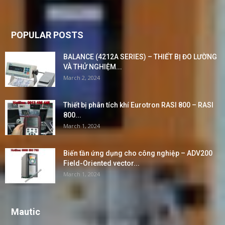
POPULAR POSTS
BALANCE (4212A SERIES) – THIẾT BỊ ĐO LƯỜNG
VÀ THỬ NGHIỆM...
March 2, 2024
Thiết bị phân tích khí Eurotron RASI 800 – RASI
800...
March 1, 2024
Biến tần ứng dụng cho công nghiệp – ADV200
Field-Oriented vector...
March 1, 2024
Mautic