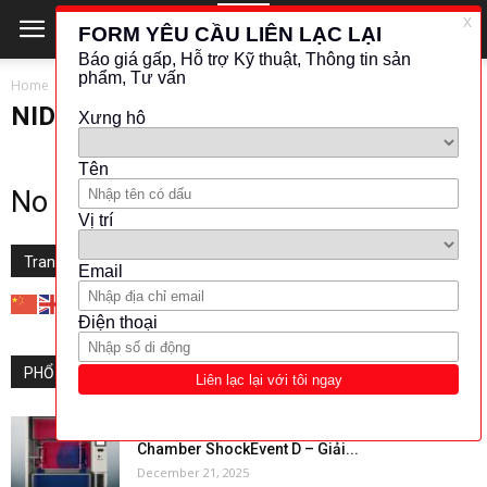
Home
NIDEC
NIDEC
No posts to display
Translate this website
PHỔ BIẾN
“The Damper Shock Temperature Shock Test
Chamber ShockEvent D – Giải...
December 21, 2025