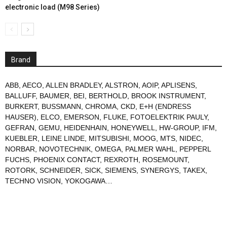
electronic load (M98 Series)
Brand
ABB
,
AECO
,
ALLEN BRADLEY
,
ALSTRON
,
AOIP
,
APLISENS
,
BALLUFF
,
BAUMER
,
BEI
,
BERTHOLD
,
BROOK INSTRUMENT
,
BURKERT
,
BUSSMANN
,
CHROMA
,
CKD
,
E+H (ENDRESS
HAUSER)
,
ELCO
,
EMERSON
,
FLUKE
,
FOTOELEKTRIK PAULY
,
GEFRAN
,
GEMU
,
HEIDENHAIN
,
HONEYWELL
,
HW-GROUP
,
IFM
,
KUEBLER
,
LEINE LINDE
,
MITSUBISHI
,
MOOG
,
MTS
,
NIDEC
,
NORBAR
,
NOVOTECHNIK
,
OMEGA
,
PALMER WAHL
,
PEPPERL
FUCHS
,
PHOENIX CONTACT
,
REXROTH
,
ROSEMOUNT
,
ROTORK
,
SCHNEIDER
,
SICK
,
SIEMENS
,
SYNERGYS
,
TAKEX
,
TECHNO VISION
,
YOKOGAWA
…