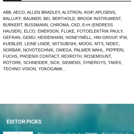
ABB
,
AECO
,
ALLEN BRADLEY
,
ALSTRON
,
AOIP
,
APLISENS
,
BALLUFF
,
BAUMER
,
BEI
,
BERTHOLD
,
BROOK INSTRUMENT
,
BURKERT
,
BUSSMANN
,
CHROMA
,
CKD
,
E+H (ENDRESS
HAUSER)
,
ELCO
,
EMERSON
,
FLUKE
,
FOTOELEKTRIK PAULY
,
GEFRAN
,
GEMU
,
HEIDENHAIN
,
HONEYWELL
,
HW-GROUP
,
IFM
,
KUEBLER
,
LEINE LINDE
,
MITSUBISHI
,
MOOG
,
MTS
,
NIDEC
,
NORBAR
,
NOVOTECHNIK
,
OMEGA
,
PALMER WAHL
,
PEPPERL
FUCHS
,
PHOENIX CONTACT
,
REXROTH
,
ROSEMOUNT
,
ROTORK
,
SCHNEIDER
,
SICK
,
SIEMENS
,
SYNERGYS
,
TAKEX
,
TECHNO VISION
,
YOKOGAWA
…
EDITOR PICKS