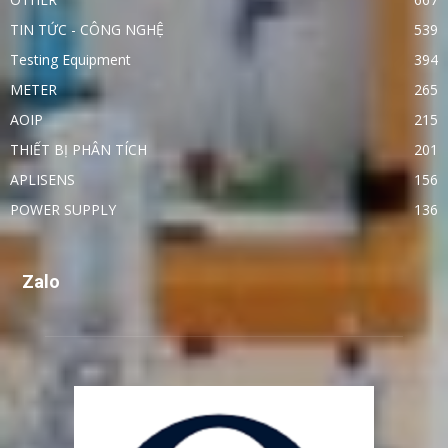
TIN TỨC - CÔNG NGHỆ
539
Testing Equipment
394
METER
265
AOIP
215
THIẾT BỊ PHÂN TÍCH
201
APLISENS
156
POWER SUPPLY
136
Zalo