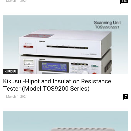
-
March 1, 2024
183
KIKUSUI
Kikusui-Hipot and Insulation Resistance
Tester (Model:TOS9200 Series)
-
March 1, 2024
7