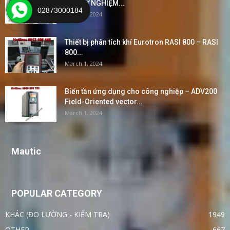
VÀ THỬ NGHIỆM...
02873000184
March 2, 2024
Thiết bị phân tích khí Eurotron RASI 800 – RASI
800...
March 1, 2024
Biến tần ứng dụng cho công nghiệp – ADV200
Field-Oriented vector...
March 1, 2024
Mautic
POPULAR CATEGORY
KHÁC (ĐO LƯỜNG - KIỂM TRA)
1949
OTHER
667