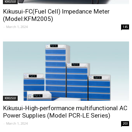
KIKUSUI
Kikusui-FC(Fuel Cell) Impedance Meter
(Model:KFM2005)
-
March 1, 2024
145
KIKUSUI
Kikusui-High-performance multifunctional AC
Power Supplies (Model PCR-LE Series)
-
March 1, 2024
203