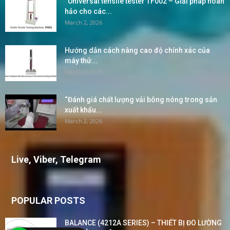
“Universal tensile tester TF002 – Giải pháp hoàn
hảo cho các...
March 2, 2026
Hướng dẫn cách nâng cao độ chính xác của
máy thử...
March 2, 2026
“Đánh giá chất lượng vải bông nóng trong sản
xuất khẩu...
March 2, 2026
Live, Viber, Telegram
POPULAR POSTS
BALANCE (4212A SERIES) – THIẾT BỊ ĐO LƯỜNG