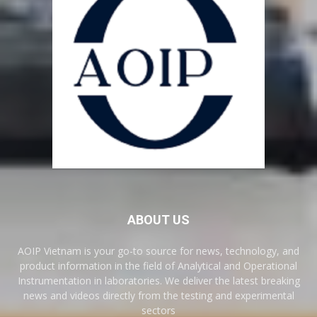
ABOUT US
AOIP Vietnam is your go-to source for news, technology, and
product information in the field of Analytical and Operational
Instrumentation in laboratories. We deliver the latest breaking
news and videos directly from the testing and experimental
sectors