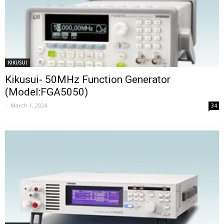
KIKUSUI
Kikusui- 50MHz Function Generator
(Model:FGA5050)
-
March 1, 2024
34