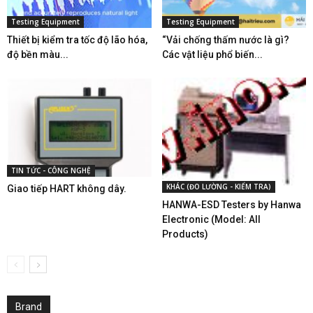
Testing Equipment
Testing Equipment
Thiết bị kiểm tra tốc độ lão hóa,
“Vải chống thấm nước là gì?
độ bền màu...
Các vật liệu phổ biến...
TIN TỨC - CÔNG NGHỆ
KHÁC (ĐO LƯỜNG - KIỂM TRA)
Giao tiếp HART không dây.
HANWA-ESD Testers by Hanwa
Electronic (Model: All
Products)
Brand