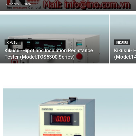
-
March 1, 2024
KIKUSUI
KIKUSUI
Kikusui-Hipot and Insulation Resistance
Kikusui- 
Tester (Model:TOS5300 Series)
(Model:1