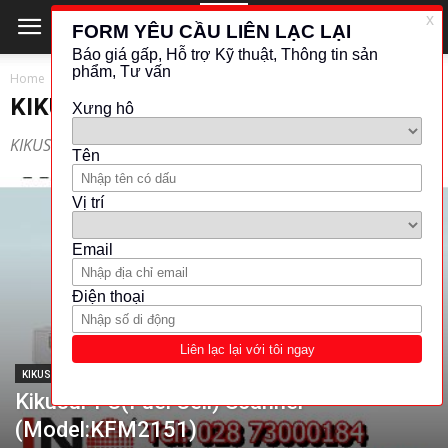
Home
KIKUSUI
KIKUSUI
KIKUSUI
KIKUSUI
Kikusui-FC(Fuel Cell) Scanner
(Model:KFM2151)