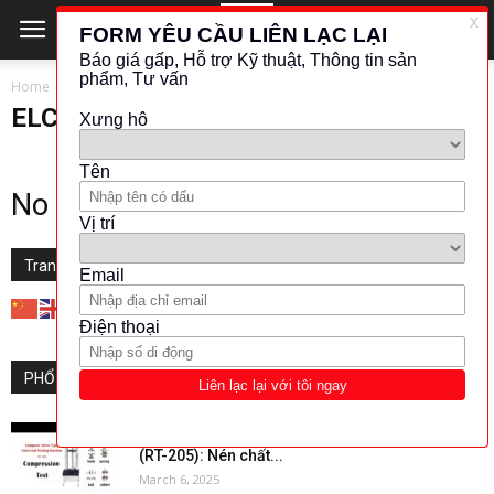
Home
ELCO
ELCO
No posts to display
Translate this website
PHỔ BIẾN
Thiết bị nén kiểm tra Universal Testing Machine
(RT-205): Nén chất...
March 6, 2025