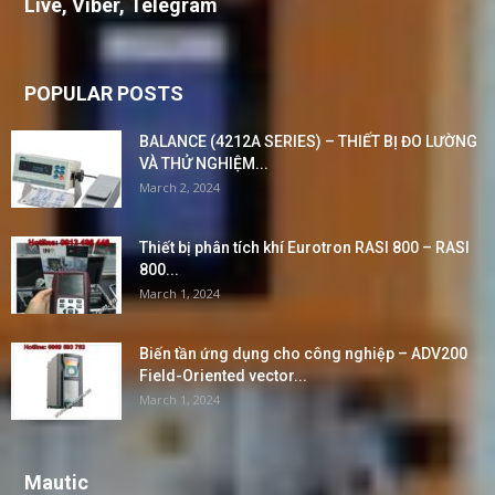
Live, Viber, Telegram
POPULAR POSTS
BALANCE (4212A SERIES) – THIẾT BỊ ĐO LƯỜNG
VÀ THỬ NGHIỆM...
March 2, 2024
Thiết bị phân tích khí Eurotron RASI 800 – RASI
800...
March 1, 2024
Biến tần ứng dụng cho công nghiệp – ADV200
Field-Oriented vector...
March 1, 2024
Mautic