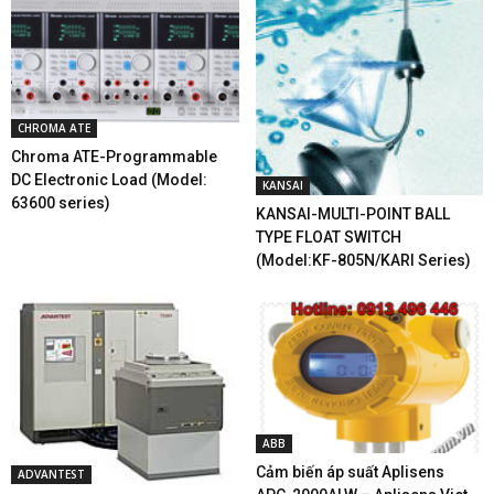
CHROMA ATE
Chroma ATE-Programmable
DC Electronic Load (Model:
KANSAI
63600 series)
KANSAI-MULTI-POINT BALL
TYPE FLOAT SWITCH
(Model:KF-805N/KARI Series)
ABB
Cảm biến áp suất Aplisens
ADVANTEST