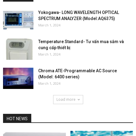
Yokogawa- LONG WAVELENGTH OPTICAL
SPECTRUM ANALYZER (Model:AQ6375)
March 1, 2024
Temperature Standard- Tư vấn mua sắm và
cung cấp thiết bị
March 1, 2024
Chroma ATE-Programmable AC Source
(Model: 6400 series)
March 1, 2024
Load more
HOT NEWS