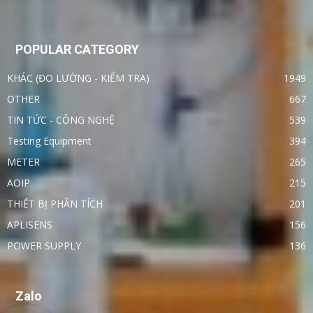
POPULAR CATEGORY
KHÁC (ĐO LƯỜNG - KIỂM TRA)
1949
OTHER
667
TIN TỨC - CÔNG NGHỆ
539
Testing Equipment
394
METER
265
AOIP
215
THIẾT BỊ PHÂN TÍCH
201
APLISENS
156
POWER SUPPLY
136
Zalo