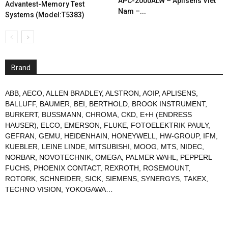
APC-2000ALW – Aplisens Viet
Advantest-Memory Test
Nam –...
Systems (Model:T5383)
Brand
ABB
,
AECO
,
ALLEN BRADLEY
,
ALSTRON
,
AOIP
,
APLISENS
,
BALLUFF
,
BAUMER
,
BEI
,
BERTHOLD
,
BROOK INSTRUMENT
,
BURKERT
,
BUSSMANN
,
CHROMA
,
CKD
,
E+H (ENDRESS
HAUSER)
,
ELCO
,
EMERSON
,
FLUKE
,
FOTOELEKTRIK PAULY
,
GEFRAN
,
GEMU
,
HEIDENHAIN
,
HONEYWELL
,
HW-GROUP
,
IFM
,
KUEBLER
,
LEINE LINDE
,
MITSUBISHI
,
MOOG
,
MTS
,
NIDEC
,
NORBAR
,
NOVOTECHNIK
,
OMEGA
,
PALMER WAHL
,
PEPPERL
FUCHS
,
PHOENIX CONTACT
,
REXROTH
,
ROSEMOUNT
,
ROTORK
,
SCHNEIDER
,
SICK
,
SIEMENS
,
SYNERGYS
,
TAKEX
,
TECHNO VISION
,
YOKOGAWA
…