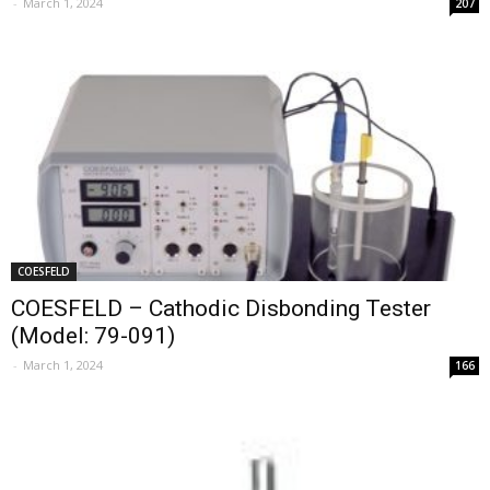
-
March 1, 2024
207
COESFELD
COESFELD – Cathodic Disbonding Tester
(Model: 79-091)
-
March 1, 2024
166