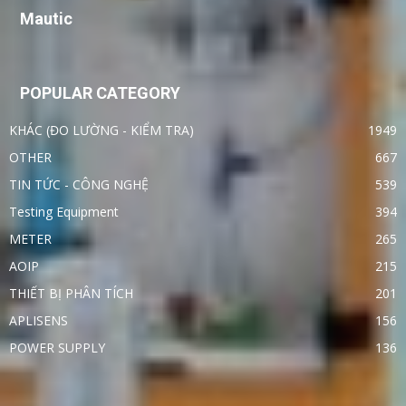
Mautic
POPULAR CATEGORY
KHÁC (ĐO LƯỜNG - KIỂM TRA)
1949
OTHER
667
TIN TỨC - CÔNG NGHỆ
539
Testing Equipment
394
METER
265
AOIP
215
THIẾT BỊ PHÂN TÍCH
201
APLISENS
156
POWER SUPPLY
136