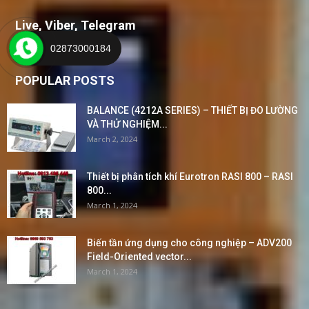
Live, Viber, Telegram
02873000184
POPULAR POSTS
BALANCE (4212A SERIES) – THIẾT BỊ ĐO LƯỜNG
VÀ THỬ NGHIỆM...
March 2, 2024
Thiết bị phân tích khí Eurotron RASI 800 – RASI
800...
March 1, 2024
Biến tần ứng dụng cho công nghiệp – ADV200
Field-Oriented vector...
March 1, 2024