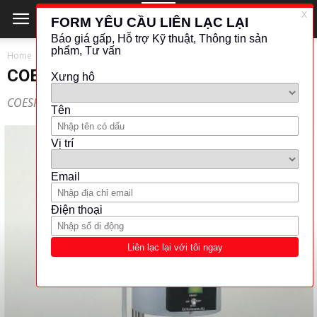
Home
COESFELD
COESFELD
COESFELD