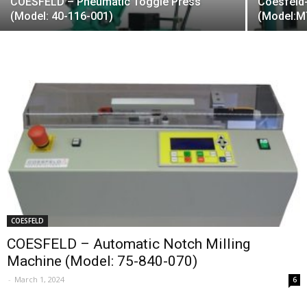
COESFELD – Pneumatic Toggle Press
Coesfeld-
(Model: 40-116-001)
(Model:M
COESFELD
COESFELD – Automatic Notch Milling
Machine (Model: 75-840-070)
-
March 1, 2024
6