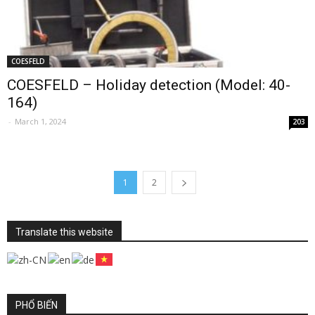
COESFELD
COESFELD – Holiday detection (Model: 40-
164)
-
March 1, 2024
203
1
2
Translate this website
PHỔ BIẾN