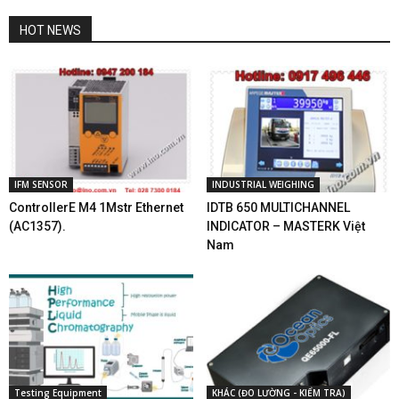
HOT NEWS
IFM SENSOR
INDUSTRIAL WEIGHING
ControllerE M4 1Mstr Ethernet
IDTB 650 MULTICHANNEL
(AC1357).
INDICATOR – MASTERK Việt
Nam
Testing Equipment
KHÁC (ĐO LƯỜNG - KIỂM TRA)