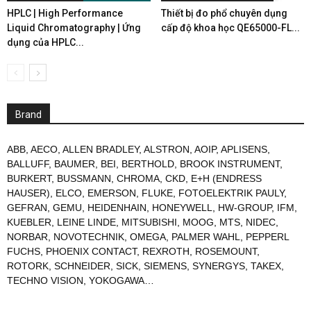
HPLC | High Performance
Thiết bị đo phổ chuyên dụng
Liquid Chromatography | Ứng
cấp độ khoa học QE65000-FL...
dụng của HPLC...
Brand
ABB
,
AECO
,
ALLEN BRADLEY
,
ALSTRON
,
AOIP
,
APLISENS
,
BALLUFF
,
BAUMER
,
BEI
,
BERTHOLD
,
BROOK INSTRUMENT
,
BURKERT
,
BUSSMANN
,
CHROMA
,
CKD
,
E+H (ENDRESS
HAUSER)
,
ELCO
,
EMERSON
,
FLUKE
,
FOTOELEKTRIK PAULY
,
GEFRAN
,
GEMU
,
HEIDENHAIN
,
HONEYWELL
,
HW-GROUP
,
IFM
,
KUEBLER
,
LEINE LINDE
,
MITSUBISHI
,
MOOG
,
MTS
,
NIDEC
,
NORBAR
,
NOVOTECHNIK
,
OMEGA
,
PALMER WAHL
,
PEPPERL
FUCHS
,
PHOENIX CONTACT
,
REXROTH
,
ROSEMOUNT
,
ROTORK
,
SCHNEIDER
,
SICK
,
SIEMENS
,
SYNERGYS
,
TAKEX
,
TECHNO VISION
,
YOKOGAWA
…