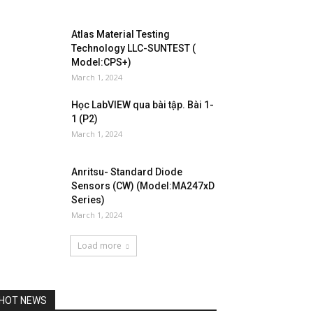
Atlas Material Testing
Technology LLC-SUNTEST (
Model:CPS+)
March 1, 2024
Học LabVIEW qua bài tập. Bài 1-
1 (P2)
March 1, 2024
Anritsu- Standard Diode
Sensors (CW) (Model:MA247xD
Series)
March 1, 2024
Load more
HOT NEWS