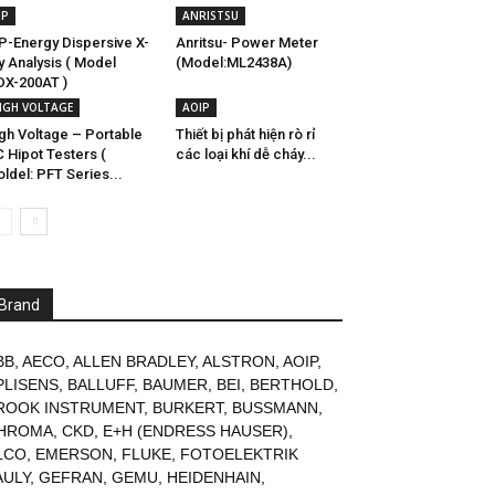
SP
ANRISTSU
P-Energy Dispersive X-
Anritsu- Power Meter
y Analysis ( Model
(Model:ML2438A)
DX-200AT )
IGH VOLTAGE
AOIP
gh Voltage – Portable
Thiết bị phát hiện rò rỉ
 Hipot Testers (
các loại khí dễ cháy...
ldel: PFT Series...
Brand
BB
,
AECO
,
ALLEN BRADLEY
,
ALSTRON
,
AOIP
,
PLISENS
,
BALLUFF
,
BAUMER
,
BEI
,
BERTHOLD
,
ROOK INSTRUMENT
,
BURKERT
,
BUSSMANN
,
HROMA
,
CKD
,
E+H (ENDRESS HAUSER)
,
LCO
,
EMERSON
,
FLUKE
,
FOTOELEKTRIK
AULY
,
GEFRAN
,
GEMU
,
HEIDENHAIN
,