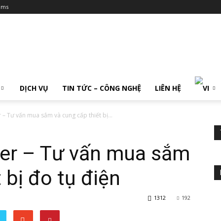
ums
DỊCH VỤ
TIN TỨC – CÔNG NGHỆ
LIÊN HỆ
– Tư vấn mua sắm và cung cấp thiết bị...
er – Tư vấn mua sắm
 bị đo tụ điện
1312
192