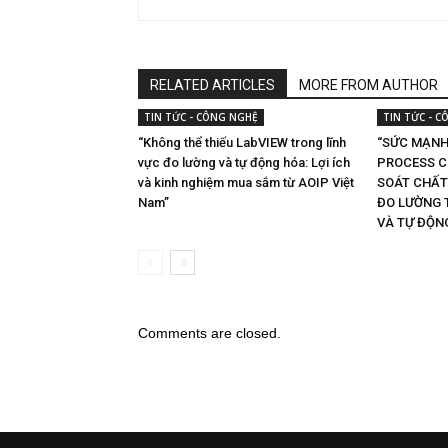
RELATED ARTICLES
MORE FROM AUTHOR
TIN TỨC - CÔNG NGHỆ
TIN TỨC - 
“Không thể thiếu LabVIEW trong lĩnh
“SỨC MẠNH
vực đo lường và tự động hóa: Lợi ích
PROCESS C
và kinh nghiệm mua sắm từ AOIP Việt
SOÁT CHẤT
Nam”
ĐO LƯỜNG 
VÀ TỰ ĐỘN
Comments are closed.