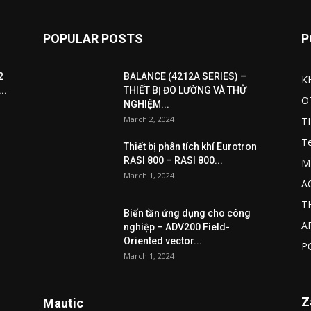
POPULAR POSTS
P
2
BALANCE (4212A SERIES) –
K
..
THIẾT BỊ ĐO LƯỜNG VÀ THỬ
O
NGHIỆM...
March 2, 2024
T
T
Thiết bị phân tích khí Eurotron
RASI 800 – RASI 800...
M
March 1, 2024
A
T
Biến tần ứng dụng cho công
A
nghiệp – ADV200 Field-
Oriented vector...
P
March 1, 2024
Z
Mautic