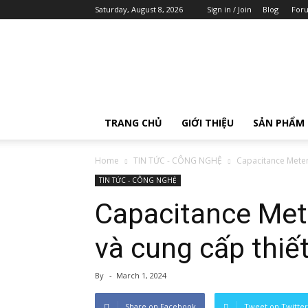
Saturday, August 8, 2026
Sign in / Join
Blog
For
AOIP
Việt
Nam
TRANG CHỦ
GIỚI THIỆU
SẢN PHẨM
Home
TIN TỨC - CÔNG NGHỆ
Capacitance Meter 
TIN TỨC - CÔNG NGHỆ
Capacitance Met
và cung cấp thiết
By
-
March 1, 2024
Share on Facebook
Tweet on Twitter