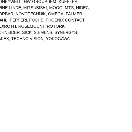
ONEYWELL
,
HW-GROUP
,
IFM
,
KUEBLER
,
EINE LINDE
,
MITSUBISHI
,
MOOG
,
MTS
,
NIDEC
,
ORBAR
,
NOVOTECHNIK
,
OMEGA
,
PALMER
AHL
,
PEPPERL FUCHS
,
PHOENIX CONTACT
,
EXROTH
,
ROSEMOUNT
,
ROTORK
,
CHNEIDER
,
SICK
,
SIEMENS
,
SYNERGYS
,
AKEX
,
TECHNO VISION
,
YOKOGAWA
…