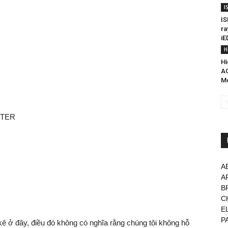
I
IS
ra
iE
H
Hi
AC
Mo
ETER
A
A
B
C
E
P
 kê ở đây, điều đó không có nghĩa rằng chúng tôi không hỗ