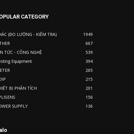
OPULAR CATEGORY
HÁC (ĐO LƯỜNG - KIỂM TRA)
1949
THER
667
IN TỨC - CÔNG NGHỆ
539
esting Equipment
394
ETER
265
OIP
215
HIẾT BỊ PHÂN TÍCH
201
PLISENS
156
OWER SUPPLY
136
alo