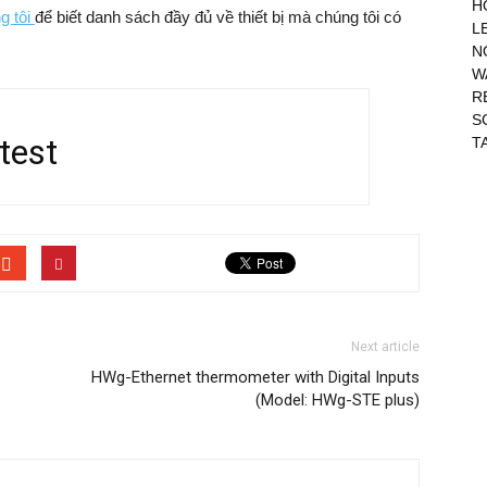
H
ng tôi
để biết danh sách đầy đủ về thiết bị mà chúng tôi có
L
N
W
R
S
 test
T
Next article
HWg-Ethernet thermometer with Digital Inputs
(Model: HWg-STE plus)