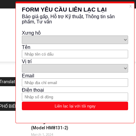
Translate this website
PHỔ BIẾN
Hameg-Function Generator
(Model HM8131-2)
March 1, 2024