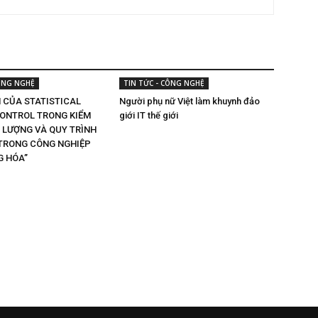
CÔNG NGHỆ
TIN TỨC - CÔNG NGHỆ
 CỦA STATISTICAL
Người phụ nữ Việt làm khuynh đảo
ONTROL TRONG KIỂM
giới IT thế giới
 LƯỢNG VÀ QUY TRÌNH
TRONG CÔNG NGHIỆP
G HÓA”