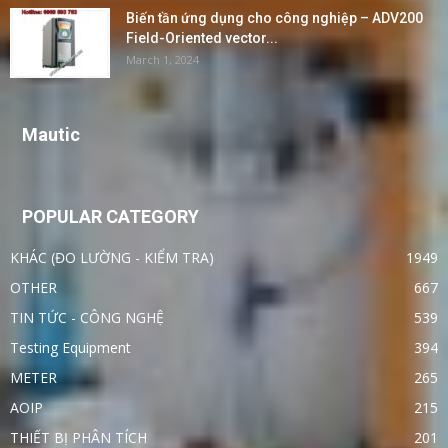
Biến tần ứng dụng cho công nghiệp – ADV200
Field-Oriented vector...
March 1, 2024
Mautic
POPULAR CATEGORY
KHÁC (ĐO LƯỜNG - KIỂM TRA)
1949
OTHER
667
TIN TỨC - CÔNG NGHỆ
539
Testing Equipment
394
METER
265
AOIP
215
THIẾT BỊ PHÂN TÍCH
201