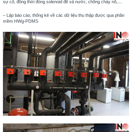
sự cố, đồng thời đóng solenoid để xả nước, chống cháy nổ,…
– Lập báo cáo, thống kê về các dữ liệu thu thập được qua phần
mềm HWg-PDMS