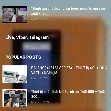
“Đánh giá chất lượng vải bông nóng trong sản
xuất khẩu...
March 2, 2026
Live, Viber, Telegram
POPULAR POSTS
BALANCE (4212A SERIES) – THIẾT BỊ ĐO LƯỜNG
VÀ THỬ NGHIỆM...
March 2, 2024
Thiết bị phân tích khí Eurotron RASI 800 – RASI
800...
March 1, 2024