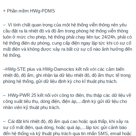
+ Phần mềm HWg-PDMS
–
Vì tính chất quan trọng của một hệ thống viễn thông nên yêu
cầu đặt ra là nhiệt độ và độ ẩm trong phòng hệ thống viễn thông
luôn ở mức cho phép, hệ thống phải chạy liên tục 24/24h, phải có
hệ thống điện dự phòng, cung cấp điện ngay lập tức khi có sự cố
mất điện và không được xảy ra bất cứ sự cố nào ảnh hưởng đến
hệ thống.
–
HWg-STE plus và HWg-Damocles kết nối với các cảm biến
nhiệt độ, độ ẩm, ghi nhận lại dữ liệu nhiệt độ, độ ẩm thực tế trong
phòng hệ thống, gửi dữ liệu định kỳ cho kĩ thuật phụ trách.
–
HWg-PWR 25 kết nối với công tơ điện, thu thập các dữ liệu về
công suất tiêu thụ, dòng điện, điện áp,…định kỳ gửi dữ liệu cho
nhân viên kỹ thuật phụ trách.
–
Cài đặt khi nhiệt độ, độ ẩm quá cao hoặc quá thấp, khi xảy ra
sự cố mất điện, quá dòng, hoặc quá áp,…lập tức gửi cảnh báo
đến hệ thống và kỹ thuật phụ trách qua tin nhắn SMS, email hoặc