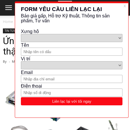
Home
TIN TỨC - CÔNG NGHỆ
TIN TỨC - CÔNG NGHỆ
Ứng dụng thiết bị HW để thu
thập và quản lý dữ liệu
By
-
March 1, 2024
1283
182