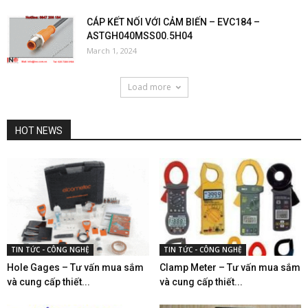
CÁP KẾT NỐI VỚI CẢM BIẾN – EVC184 –
ASTGH040MSS00.5H04
March 1, 2024
Load more
HOT NEWS
TIN TỨC - CÔNG NGHỆ
TIN TỨC - CÔNG NGHỆ
Hole Gages – Tư vấn mua sắm
Clamp Meter – Tư vấn mua sắm
và cung cấp thiết...
và cung cấp thiết...