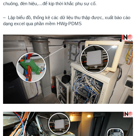
chuông, đèn hiệu,…để kịp thời khắc phụ sự cố.
–
Lập biểu đồ, thống kê các dữ liệu thu thập được, xuất báo cáo
dạng excel qua phần mềm HWg-PDMS