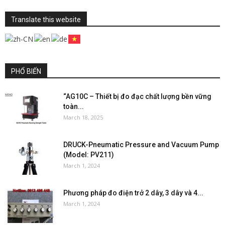
Translate this website
PHỔ BIẾN
“AG10C – Thiết bị đo đạc chất lượng bền vững
toàn...
March 18, 2025
DRUCK-Pneumatic Pressure and Vacuum Pump
(Model: PV211)
March 1, 2024
Phương pháp đo điện trở 2 dây, 3 dây và 4...
March 1, 2024