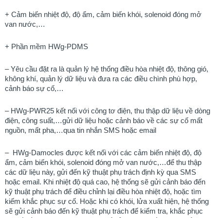
+ Cảm biến nhiệt độ, độ ẩm, cảm biến khói, solenoid đóng mở
van nước,…
+ Phần mềm HWg-PDMS
– Yêu cầu đặt ra là quản lý hệ thống điều hòa nhiệt độ, thông gió,
không khí, quản lý dữ liệu và đưa ra các điều chình phù hợp,
cảnh báo sự cố,…
– HWg-PWR25 kết nối với công tơ điện, thu thập dữ liệu về dòng
điện, công suất,…gửi dữ liệu hoặc cảnh báo về các sự cố mất
nguồn, mất pha,…qua tin nhắn SMS hoặc email
–
HWg-Damocles được kết nối với các cảm biến nhiệt độ, độ
ẩm, cảm biến khói, solenoid đóng mở van nước,…để thu thập
các dữ liệu này, gửi đến kỹ thuật phụ trách định kỳ qua SMS
hoặc email. Khi nhiệt độ quá cao, hệ thống sẽ gửi cảnh báo đến
kỹ thuật phụ trách để điều chỉnh lại điều hòa nhiệt độ, hoặc tìm
kiếm khắc phục sự cố. Hoặc khi có khói, lửa xuất hiện, hệ thống
sẽ gửi cảnh báo đến kỹ thuật phụ trách để kiểm tra, khắc phục