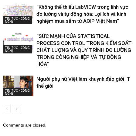
“Không thể thiếu LabVIEW trong lĩnh vực
đo lường và tự động hóa: Lợi ích và kinh
TIN TỨC - CÔNG
nghiệm mua sắm từ AOIP Việt Nam”
NGHỆ
“SỨC MẠNH CỦA STATISTICAL
PROCESS CONTROL TRONG KIỂM SOÁT
TIN TỨC - CÔNG
CHẤT LƯỢNG VÀ QUY TRÌNH ĐO LƯỜNG
NGHỆ
TRONG CÔNG NGHIỆP VÀ TỰ ĐỘNG
HÓA”
Người phụ nữ Việt làm khuynh đảo giới IT
thế giới
TIN TỨC - CÔNG
NGHỆ
Comments are closed.