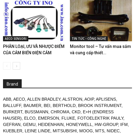
AECO SENSORI
TIN TỨC - CÔNG NGHỆ
PHÂN LOẠI, ƯU VÀ NHƯỢC ĐIỂM
Monitor tool – Tư vấn mua sắm
CỦA CẢM BIẾN ĐIỆN CẢM
và cung cấp thiết...
Brand
ABB
,
AECO
,
ALLEN BRADLEY
,
ALSTRON
,
AOIP
,
APLISENS
,
BALLUFF
,
BAUMER
,
BEI
,
BERTHOLD
,
BROOK INSTRUMENT
,
BURKERT
,
BUSSMANN
,
CHROMA
,
CKD
,
E+H (ENDRESS
HAUSER)
,
ELCO
,
EMERSON
,
FLUKE
,
FOTOELEKTRIK PAULY
,
GEFRAN
,
GEMU
,
HEIDENHAIN
,
HONEYWELL
,
HW-GROUP
,
IFM
,
KUEBLER
,
LEINE LINDE
,
MITSUBISHI
,
MOOG
,
MTS
,
NIDEC
,