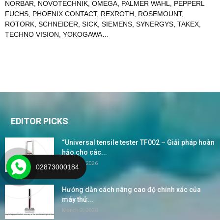
NORBAR
,
NOVOTECHNIK
,
OMEGA
,
PALMER WAHL
,
PEPPERL
FUCHS
,
PHOENIX CONTACT
,
REXROTH
,
ROSEMOUNT
,
ROTORK
,
SCHNEIDER
,
SICK
,
SIEMENS
,
SYNERGYS
,
TAKEX
,
TECHNO VISION
,
YOKOGAWA
…
EDITOR PICKS
“Universal tensile tester TF002 – Giải pháp hoàn
hảo cho các...
March 2, 2026
02873000184
Hướng dẫn cách nâng cao độ chính xác của
máy thử...
March 2, 2026