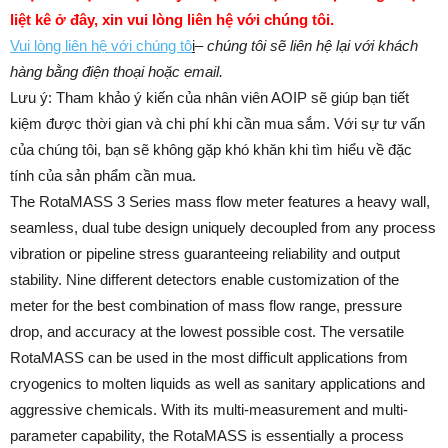
liệt kê ở đây, xin vui lòng liên hệ với chúng
tôi.
Vui lòng liên hệ với chúng tô
i
–
chúng tôi sẽ liên hệ lại với khách
hàng bằng điện thoại hoặc email.
Lưu ý: Tham khảo ý kiến của nhân viên AOIP sẽ giúp bạn tiết
kiệm được thời gian và chi phí khi cần mua sắm. ​​Với sự tư vấn
của chúng tôi, bạn sẽ không gặp khó khăn khi tìm hiểu về đặc
tính của sản phẩm cần mua.
The RotaMASS 3 Series mass flow meter features a heavy wall,
seamless, dual tube design uniquely decoupled from any process
vibration or pipeline stress guaranteeing reliability and output
stability. Nine different detectors enable customization of the
meter for the best combination of mass flow range, pressure
drop, and accuracy at the lowest possible cost. The versatile
RotaMASS can be used in the most difficult applications from
cryogenics to molten liquids as well as sanitary applications and
aggressive chemicals. With its multi-measurement and multi-
parameter capability, the RotaMASS is essentially a process