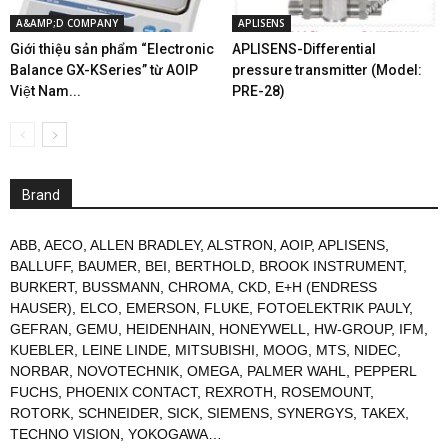
A&AMP;D COMPANY
APLISENS
Giới thiệu sản phẩm “Electronic
APLISENS-Differential
Balance GX-KSeries” từ AOIP
pressure transmitter (Model:
Việt Nam...
PRE-28)
Brand
ABB
,
AECO
,
ALLEN BRADLEY
,
ALSTRON
,
AOIP
,
APLISENS
,
BALLUFF
,
BAUMER
,
BEI
,
BERTHOLD
,
BROOK INSTRUMENT
,
BURKERT
,
BUSSMANN
,
CHROMA
,
CKD
,
E+H (ENDRESS
HAUSER)
,
ELCO
,
EMERSON
,
FLUKE
,
FOTOELEKTRIK PAULY
,
GEFRAN
,
GEMU
,
HEIDENHAIN
,
HONEYWELL
,
HW-GROUP
,
IFM
,
KUEBLER
,
LEINE LINDE
,
MITSUBISHI
,
MOOG
,
MTS
,
NIDEC
,
NORBAR
,
NOVOTECHNIK
,
OMEGA
,
PALMER WAHL
,
PEPPERL
FUCHS
,
PHOENIX CONTACT
,
REXROTH
,
ROSEMOUNT
,
ROTORK
,
SCHNEIDER
,
SICK
,
SIEMENS
,
SYNERGYS
,
TAKEX
,
TECHNO VISION
,
YOKOGAWA
…