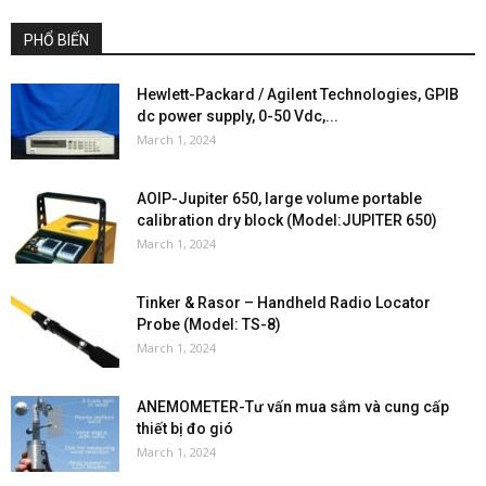
PHỔ BIẾN
Hewlett-Packard / Agilent Technologies, GPIB
dc power supply, 0-50 Vdc,...
March 1, 2024
AOIP-Jupiter 650, large volume portable
calibration dry block (Model:JUPITER 650)
March 1, 2024
Tinker & Rasor – Handheld Radio Locator
Probe (Model: TS-8)
March 1, 2024
ANEMOMETER-Tư vấn mua sắm và cung cấp
thiết bị đo gió
March 1, 2024