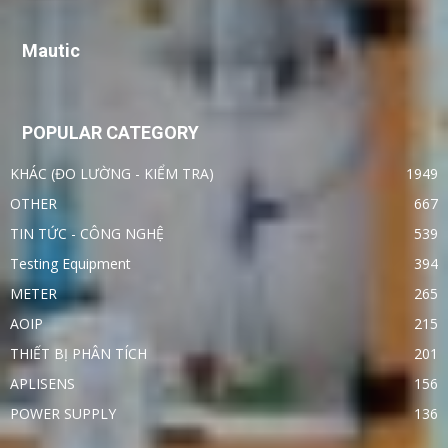
Mautic
POPULAR CATEGORY
KHÁC (ĐO LƯỜNG - KIỂM TRA)
1949
OTHER
667
TIN TỨC - CÔNG NGHỆ
539
Testing Equipment
394
METER
265
AOIP
215
THIẾT BỊ PHÂN TÍCH
201
APLISENS
156
POWER SUPPLY
136