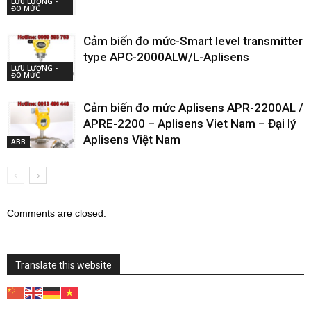
LƯU LƯỢNG -
ĐO MỨC
Cảm biến đo mức-Smart level transmitter
type APC-2000ALW/L-Aplisens
LƯU LƯỢNG -
ĐO MỨC
Cảm biến đo mức Aplisens APR-2200AL /
APRE-2200 – Aplisens Viet Nam – Đại lý
Aplisens Việt Nam
ABB
Comments are closed.
Translate this website