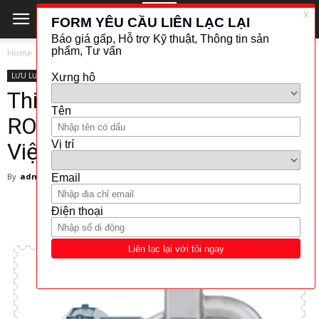
Home
LƯU LƯỢNG - ĐO MỨC
LƯU LƯỢNG - ĐO MỨC
Yokogawa
Thiết bị đo lưu lượng
ROTAMASS 3 – Yokogawa
Việt Nam
By
admin
-
March 1, 2024
1389
32