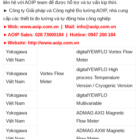
liên hệ với AOIP team để được hỗ trợ và tư vấn kịp thời.
► Công ty Giải pháp và Công nghệ Đo lường AOIP, nhà cung
cấp các thiết bị đo lường và tự động hóa công nghiệp
►
Web: www.aoip.com.vn | Mail: info@aoip.com.vn
►
AOIP Sales: 028 73000184 | Hotline: 0947 200 184
►
Website: http://www.aoip.com.vn
Yokogawa
digitalYEWFLO Vortex Flow
Việt Nam
Meter
digitalYEWFLO High
Yokogawa
Vortex Flow
process Temperature
Việt Nam
Meter
Version / Cryogenic Version
Yokogawa
digitalYEWFLO
Việt Nam
Multivariable
Yokogawa
ADMAG AXG Magnetic
Việt Nam
Flow Meter
Yokogawa
ADMAG AXW Magnetic
Việt Nam
Flow Meter