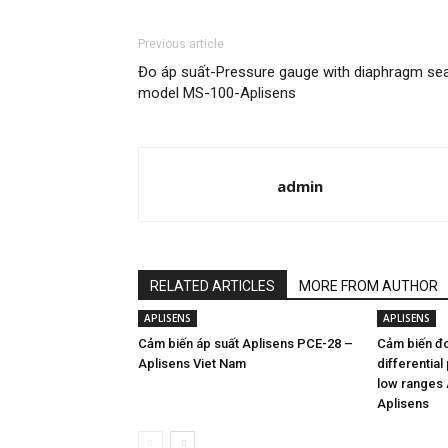
Previous article
Đo áp suất-Pressure gauge with diaphragm sea
model MS-100-Aplisens
admin
RELATED ARTICLES
MORE FROM AUTHOR
APLISENS
APLISENS
Cảm biến áp suất Aplisens PCE-28 –
Cảm biến đ
Aplisens Viet Nam
differential
low ranges
Aplisens