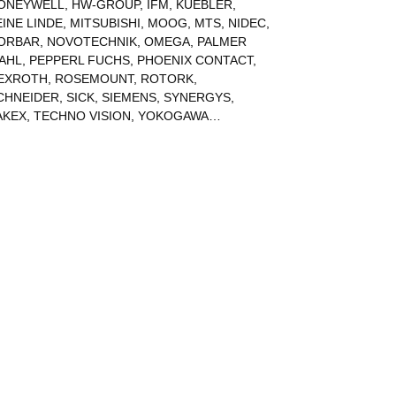
ONEYWELL
,
HW-GROUP
,
IFM
,
KUEBLER
,
EINE LINDE
,
MITSUBISHI
,
MOOG
,
MTS
,
NIDEC
,
ORBAR
,
NOVOTECHNIK
,
OMEGA
,
PALMER
AHL
,
PEPPERL FUCHS
,
PHOENIX CONTACT
,
EXROTH
,
ROSEMOUNT
,
ROTORK
,
CHNEIDER
,
SICK
,
SIEMENS
,
SYNERGYS
,
AKEX
,
TECHNO VISION
,
YOKOGAWA
…