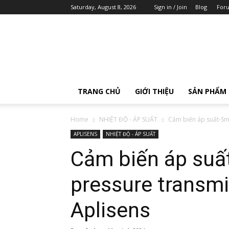
Saturday, August 8, 2026
Sign in / Join
Blog
For
AOIP
Việt
Nam
TRANG CHỦ
GIỚI THIỆU
SẢN PHẨM
Home
NHIỆT ĐỘ - ÁP SUẤT
Cảm biến áp suất-Sma
APLISENS
NHIỆT ĐỘ - ÁP SUẤT
Cảm biến áp suất
pressure transm
Aplisens