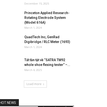
December 15, 2025
Princeton Applied Research-
Rotating Electrode System
(Model:616A)
March 1, 2024
QuadTech Inc, GenRad
Digibridge / RLC Meter (1693)
March 1, 2024
Tất tần tật về “SATRA TM92
whole shoe flexing tester” –...
March 4, 2025
Load more
HOT NEWS