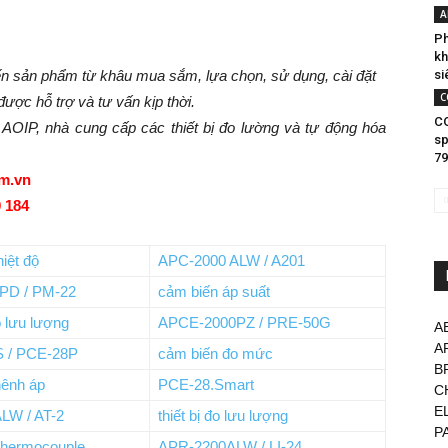
A
Ph
kh
đến sản phẩm từ khâu mua sắm, lựa chọn, sử dụng, cài đặt
si
C
được hỗ trợ và tư vấn kịp thời.
C
OIP, nhà cung cấp các thiết bị đo lường và tự động hóa
sp
79
om.vn
0 184
iệt độ
APC-2000 ALW / A201
PD / PM-22
cảm biến áp suất
 lưu lượng
APCE-2000PZ / PRE-50G
A
A
S / PCE-28P
cảm biến đo mức
B
hênh áp
PCE-28.Smart
C
E
LW / AT-2
thiết bị đo lưu lượng
P
 thermocouple
APR-2200ALW / LI-24