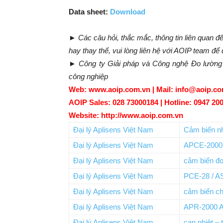
Data sheet:
Download
► Các câu hỏi, thắc mắc, thông tin liên quan 
hay thay thế, vui lòng liên hệ với AOIP team để 
► Công ty Giải pháp và Công nghệ Đo lường A
công nghiệp
Web: www.aoip.com.vn | Mail: info@aoip.c
AOIP Sales: 028 73000184 | Hotline: 0947 20
Website: http://www.aoip.com.vn
Đại lý Aplisens Việt Nam
Cảm biến nh
Đại lý Aplisens Việt Nam
APCE-2000
Đại lý Aplisens Việt Nam
cảm biến đo
Đại lý Aplisens Việt Nam
PCE-28 / A
Đại lý Aplisens Việt Nam
cảm biến c
Đại lý Aplisens Việt Nam
APR-2000 A
Đại lý Aplisens Việt Nam
can nhiệt –