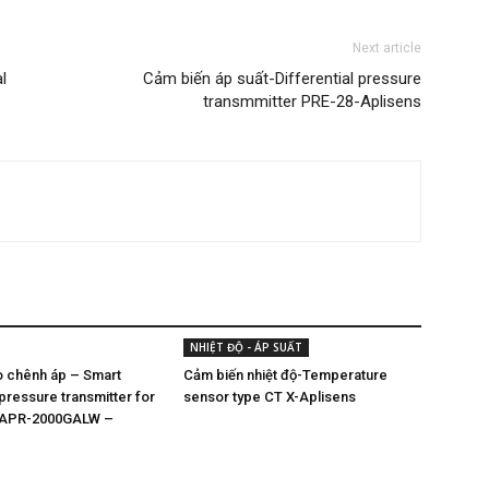
Next article
l
Cảm biến áp suất-Differential pressure
transmmitter PRE-28-Aplisens
NHIỆT ĐỘ - ÁP SUẤT
o chênh áp – Smart
Cảm biến nhiệt độ-Temperature
 pressure transmitter for
sensor type CT X-Aplisens
 APR-2000GALW –