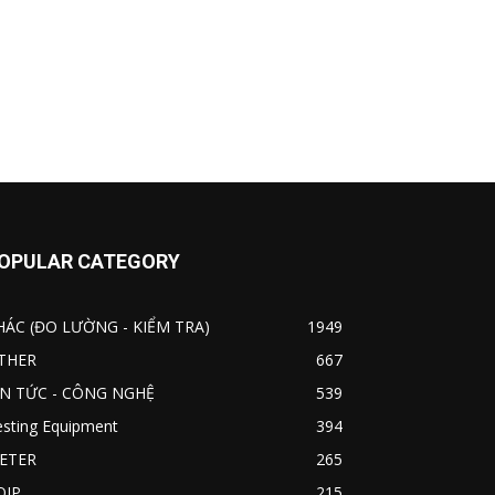
OPULAR CATEGORY
HÁC (ĐO LƯỜNG - KIỂM TRA)
1949
THER
667
IN TỨC - CÔNG NGHỆ
539
esting Equipment
394
ETER
265
OIP
215