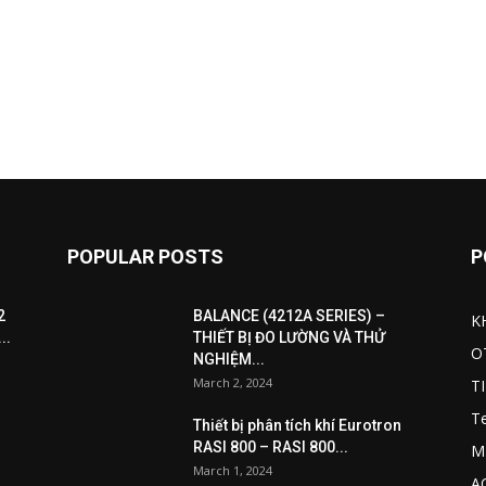
POPULAR POSTS
P
2
BALANCE (4212A SERIES) –
K
..
THIẾT BỊ ĐO LƯỜNG VÀ THỬ
O
NGHIỆM...
March 2, 2024
T
T
Thiết bị phân tích khí Eurotron
RASI 800 – RASI 800...
M
March 1, 2024
A