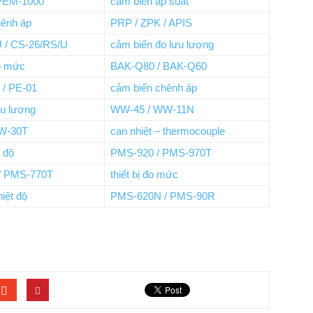
PEM-1000
cảm biến áp suất
hênh áp
PRP / ZPK / APIS
 / CS-26/RS/U
cảm biến đo lưu lượng
o mức
BAK-Q80 / BAK-Q60
/ PE-01
cảm biến chênh áp
lưu lượng
WW-45 / WW-11N
W-30T
can nhiệt – thermocouple
t độ
PMS-920 / PMS-970T
/ PMS-770T
thiết bị đo mức
iệt độ
PMS-620N / PMS-90R