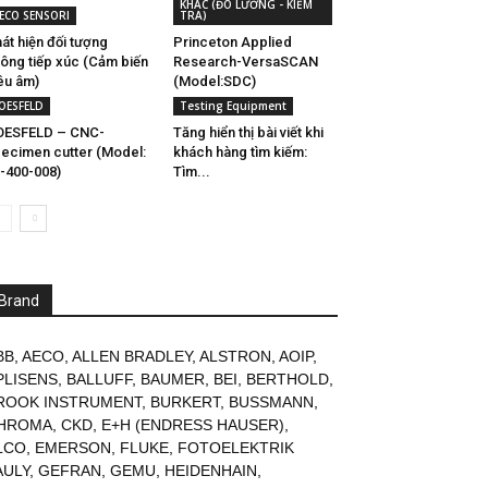
KHÁC (ĐO LƯỜNG - KIỂM
ECO SENSORI
TRA)
át hiện đối tượng
Princeton Applied
ông tiếp xúc (Cảm biến
Research-VersaSCAN
êu âm)
(Model:SDC)
OESFELD
Testing Equipment
OESFELD – CNC-
Tăng hiển thị bài viết khi
ecimen cutter (Model:
khách hàng tìm kiếm:
-400-008)
Tìm...
Brand
BB
,
AECO
,
ALLEN BRADLEY
,
ALSTRON
,
AOIP
,
PLISENS
,
BALLUFF
,
BAUMER
,
BEI
,
BERTHOLD
,
ROOK INSTRUMENT
,
BURKERT
,
BUSSMANN
,
HROMA
,
CKD
,
E+H (ENDRESS HAUSER)
,
LCO
,
EMERSON
,
FLUKE
,
FOTOELEKTRIK
AULY
,
GEFRAN
,
GEMU
,
HEIDENHAIN
,