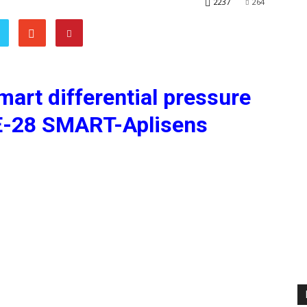
2237
264
art differential pressure
E-28 SMART-Aplisens