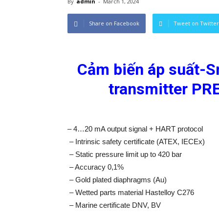
By
admin
-
March 1, 2024
Share on Facebook
Tweet on Twitter
Cảm biến áp suất-Sm
transmitter PR
– 4…20 mA output signal + HART protocol
– Intrinsic safety certificate (ATEX, IECEx)
– Static pressure limit up to 420 bar
– Accuracy 0,1%
– Gold plated diaphragms (Au)
– Wetted parts material Hastelloy C276
– Marine certificate DNV, BV