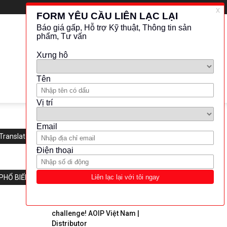
Translate this website
PHỔ BIẾN
Uncover the -20℃ extreme cold
challenge! AOIP Việt Nam |
Distributor