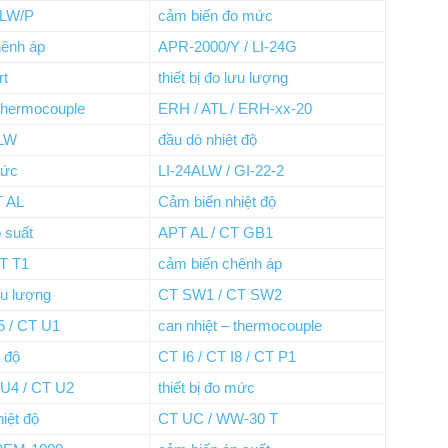
LW/P
cảm biến đo mức
hênh áp
APR-2000/Y / LI-24G
rt
thiết bị đo lưu lượng
 thermocouple
ERH / ATL / ERH-xx-20
LW
đầu dò nhiệt độ
mức
LI-24ALW / GI-22-2
T AL
Cảm biến nhiệt độ
 suất
APT AL / CT GB1
T T1
cảm biến chênh áp
lưu lượng
CT SW1 / CT SW2
I5 / CT U1
can nhiệt – thermocouple
t độ
CT I6 / CT I8 / CT P1
 U4 / CT U2
thiết bị đo mức
iệt độ
CT UC / WW-30 T