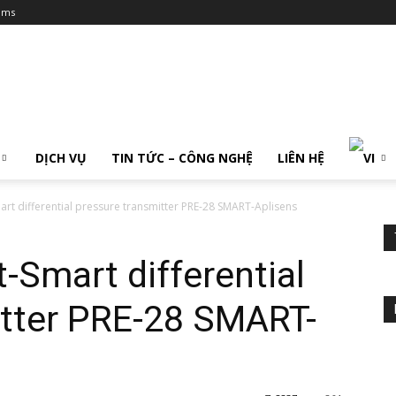
ums
DỊCH VỤ
TIN TỨC – CÔNG NGHỆ
LIÊN HỆ
rt differential pressure transmitter PRE-28 SMART-Aplisens
-Smart differential
itter PRE-28 SMART-