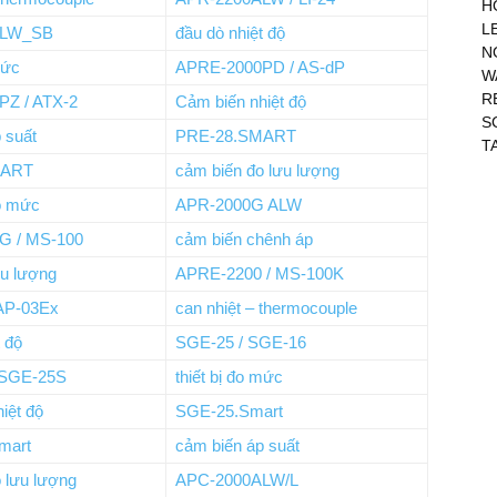
H
L
ALW_SB
đầu dò nhiệt độ
N
mức
APRE-2000PD / AS-dP
W
R
Z / ATX-2
Cảm biến nhiệt độ
S
 suất
PRE-28.SMART
T
MART
cảm biến đo lưu lượng
o mức
APR-2000G ALW
G / MS-100
cảm biến chênh áp
lưu lượng
APRE-2200 / MS-100K
AP-03Ex
can nhiệt – thermocouple
t độ
SGE-25 / SGE-16
 SGE-25S
thiết bị đo mức
iệt độ
SGE-25.Smart
mart
cảm biến áp suất
 lưu lượng
APC-2000ALW/L