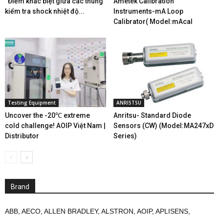
“Điểm khác biệt giữa các thùng
Ametek Calibration
kiểm tra shock nhiệt độ...
Instruments-mA Loop
Calibrator( Model:mAcal
Testing Equipment
ANRISTSU
Uncover the -20℃ extreme
Anritsu- Standard Diode
cold challenge! AOIP Việt Nam |
Sensors (CW) (Model:MA247xD
Distributor
Series)
Brand
ABB
,
AECO
,
ALLEN BRADLEY
,
ALSTRON
,
AOIP
,
APLISENS
,