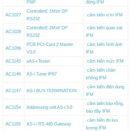
PNP
động IFM
ControllerE 1Mstr DP
AC1027
cảm biến vị trí IFM
RS232
ControllerE 2Mstr DP
cảm biến quan sát
AC1028
RS232
IFM
PCB PCI-Card 2 Master
cảm biến hình ảnh
AC1096
V3.0
IFM
AC1145
eAS-i Tester
cảm biến mức IFM
cảm biến chân
AC1146
AS-i Tuner IP67
không IFM
cảm biến điện dung
AC1147
AS-I BUS TERMINATION
IFM
cảm biến báo rỗng,
AC1154
Addressing unit AS-i 3.0
báo đầy IFM
cảm biến đo lưu
AC1155
AS-i / RS-485 Gateway
lượng IFM