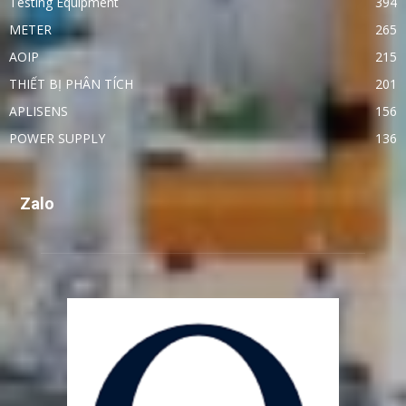
Testing Equipment
394
METER
265
AOIP
215
THIẾT BỊ PHÂN TÍCH
201
APLISENS
156
POWER SUPPLY
136
Zalo