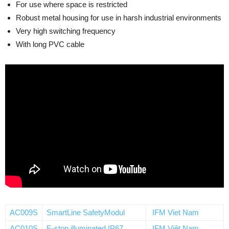
For use where space is restricted
Robust metal housing for use in harsh industrial environments
Very high switching frequency
With long PVC cable
AC009S
SmartLine SafetyModul
IFM Viet Nam
AC010S
E-stop illuminated IP67
IFM Việt Nam