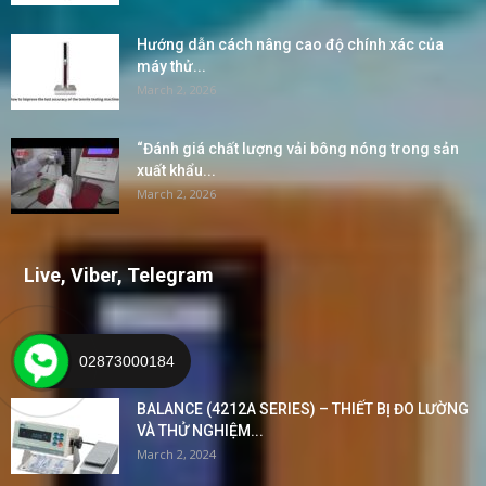
Hướng dẫn cách nâng cao độ chính xác của
máy thử...
March 2, 2026
“Đánh giá chất lượng vải bông nóng trong sản
xuất khẩu...
March 2, 2026
Live, Viber, Telegram
POPULAR POSTS
02873000184
BALANCE (4212A SERIES) – THIẾT BỊ ĐO LƯỜNG
VÀ THỬ NGHIỆM...
March 2, 2024