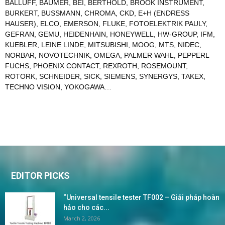
BALLUFF
,
BAUMER
,
BEI
,
BERTHOLD
,
BROOK INSTRUMENT
,
BURKERT
,
BUSSMANN
,
CHROMA
,
CKD
,
E+H (ENDRESS
HAUSER)
,
ELCO
,
EMERSON
,
FLUKE
,
FOTOELEKTRIK PAULY
,
GEFRAN
,
GEMU
,
HEIDENHAIN
,
HONEYWELL
,
HW-GROUP
,
IFM
,
KUEBLER
,
LEINE LINDE
,
MITSUBISHI
,
MOOG
,
MTS
,
NIDEC
,
NORBAR
,
NOVOTECHNIK
,
OMEGA
,
PALMER WAHL
,
PEPPERL
FUCHS
,
PHOENIX CONTACT
,
REXROTH
,
ROSEMOUNT
,
ROTORK
,
SCHNEIDER
,
SICK
,
SIEMENS
,
SYNERGYS
,
TAKEX
,
TECHNO VISION
,
YOKOGAWA
…
EDITOR PICKS
“Universal tensile tester TF002 – Giải pháp hoàn
hảo cho các...
March 2, 2026