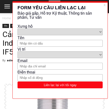
Home
Ifm
Ifm
KHOẢNG CÁCH - VỊ TRÍ
Cảm biến tiệm cận IFM –
Inductive Sensors IFM –
IF5254 – IFM Việt Nam
By
admin
-
March 1, 2024
4357
951