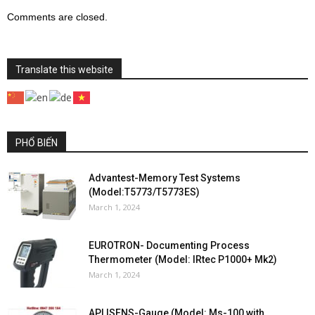
Comments are closed.
Translate this website
PHỔ BIẾN
Advantest-Memory Test Systems
(Model:T5773/T5773ES)
March 1, 2024
EUROTRON- Documenting Process
Thermometer (Model: IRtec P1000+ Mk2)
March 1, 2024
APLISENS-Gauge (Model: Ms-100 with