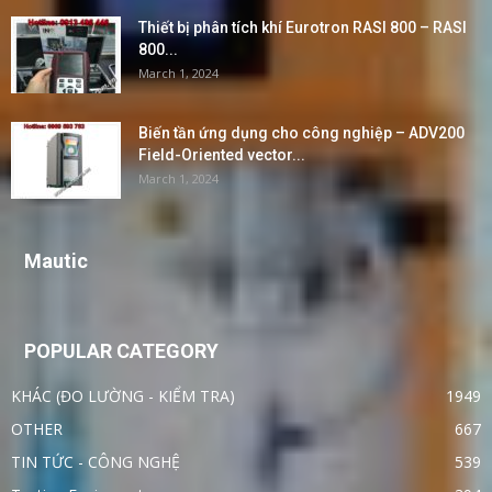
Thiết bị phân tích khí Eurotron RASI 800 – RASI
800...
March 1, 2024
Biến tần ứng dụng cho công nghiệp – ADV200
Field-Oriented vector...
March 1, 2024
Mautic
POPULAR CATEGORY
KHÁC (ĐO LƯỜNG - KIỂM TRA)
1949
OTHER
667
TIN TỨC - CÔNG NGHỆ
539