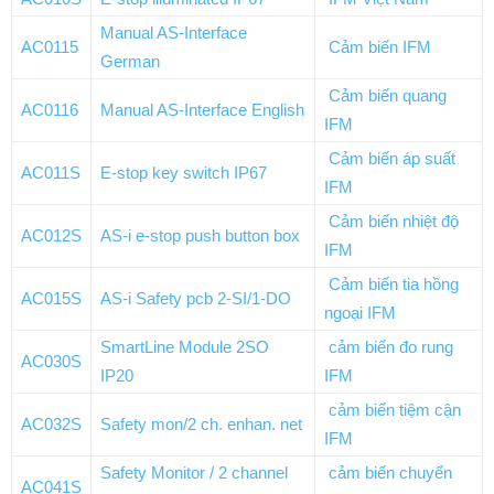
Manual AS-Interface
AC0115
Cảm biến IFM
German
Cảm biến quang
AC0116
Manual AS-Interface English
IFM
Cảm biến áp suất
AC011S
E-stop key switch IP67
IFM
Cảm biến nhiệt độ
AC012S
AS-i e-stop push button box
IFM
Cảm biến tia hồng
AC015S
AS-i Safety pcb 2-SI/1-DO
ngoại IFM
SmartLine Module 2SO
cảm biến đo rung
AC030S
IP20
IFM
cảm biến tiệm cận
AC032S
Safety mon/2 ch. enhan. net
IFM
Safety Monitor / 2 channel
cảm biến chuyển
AC041S