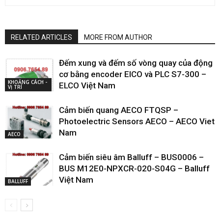
RELATED ARTICLES
MORE FROM AUTHOR
Đếm xung và đếm số vòng quay của động
cơ bằng encoder ElCO và PLC S7-300 –
KHOẢNG CÁCH -
ELCO Việt Nam
VỊ TRÍ
Cảm biến quang AECO FTQSP –
Photoelectric Sensors AECO – AECO Viet
Nam
AECO
Cảm biến siêu âm Balluff – BUS0006 –
BUS M12E0-NPXCR-020-S04G – Balluff
Việt Nam
BALLUFF