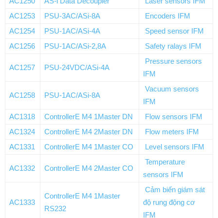
AC1250
AS-i Data Decoupler
Laser sensors IFM
AC1253
PSU-3AC/ASi-8A
Encoders IFM
AC1254
PSU-1AC/ASi-4A
Speed sensor IFM
AC1256
PSU-1AC/ASi-2,8A
Safety ralays IFM
Pressure sensors
AC1257
PSU-24VDC/ASi-4A
IFM
Vacuum sensors
AC1258
PSU-1AC/ASi-8A
IFM
AC1318
ControllerE M4 1Master DN
Flow sensors IFM
AC1324
ControllerE M4 2Master DN
Flow meters IFM
AC1331
ControllerE M4 1Master CO
Level sensors IFM
Temperature
AC1332
ControllerE M4 2Master CO
sensors IFM
Cảm biến giám sát
ControllerE M4 1Master
AC1333
độ rung động cơ
RS232
IFM