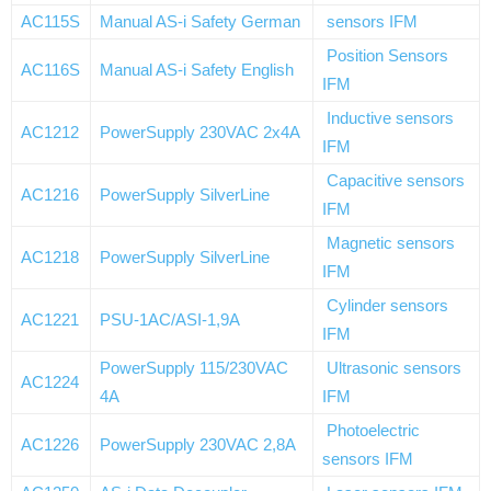
AC115S
Manual AS-i Safety German
sensors IFM
Position Sensors
AC116S
Manual AS-i Safety English
IFM
Inductive sensors
AC1212
PowerSupply 230VAC 2x4A
IFM
Capacitive sensors
AC1216
PowerSupply SilverLine
IFM
Magnetic sensors
AC1218
PowerSupply SilverLine
IFM
Cylinder sensors
AC1221
PSU-1AC/ASI-1,9A
IFM
PowerSupply 115/230VAC
Ultrasonic sensors
AC1224
4A
IFM
Photoelectric
AC1226
PowerSupply 230VAC 2,8A
sensors IFM