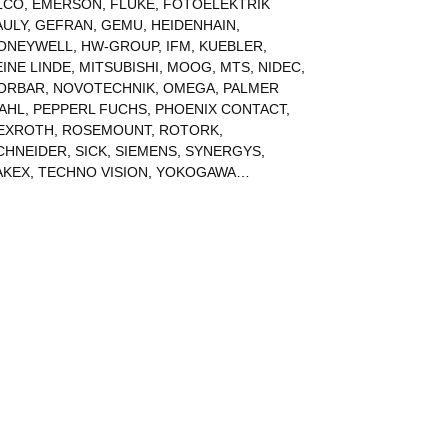
LCO
,
EMERSON
,
FLUKE
,
FOTOELEKTRIK
AULY
,
GEFRAN
,
GEMU
,
HEIDENHAIN
,
ONEYWELL
,
HW-GROUP
,
IFM
,
KUEBLER
,
EINE LINDE
,
MITSUBISHI
,
MOOG
,
MTS
,
NIDEC
,
ORBAR
,
NOVOTECHNIK
,
OMEGA
,
PALMER
AHL
,
PEPPERL FUCHS
,
PHOENIX CONTACT
,
EXROTH
,
ROSEMOUNT
,
ROTORK
,
CHNEIDER
,
SICK
,
SIEMENS
,
SYNERGYS
,
AKEX
,
TECHNO VISION
,
YOKOGAWA
…