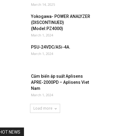
March 14, 2025
Yokogawa- POWER ANALYZER
(DISCONTINUED)
(Model:PZ4000)
March 1, 2024
PSU-24VDC/ASi-4A.
March 1, 2024
Cảm biến áp suất Aplisens
APRE-2000PD – Aplisens Viet
Nam
March 1, 2024
Load more
HOT NEWS