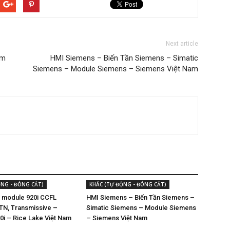
Next article
ảm
HMI Siemens – Biến Tần Siemens – Simatic
Siemens – Module Siemens – Siemens Việt Nam
ỘNG - ĐÓNG CẮT)
KHÁC (TỰ ĐỘNG - ĐÓNG CẮT)
D module 920i CCFL
HMI Siemens – Biến Tần Siemens –
STN, Transmissive –
Simatic Siemens – Module Siemens
20i – Rice Lake Việt Nam
– Siemens Việt Nam