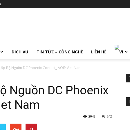
s
DỊCH VỤ
TIN TỨC – CÔNG NGHỆ
LIÊN HỆ
 cấp Bộ Nguồn DC Phoenix Contact_ AOIP Viet Nam
 Bộ Nguồn DC Phoenix
iet Nam
2048
242
er