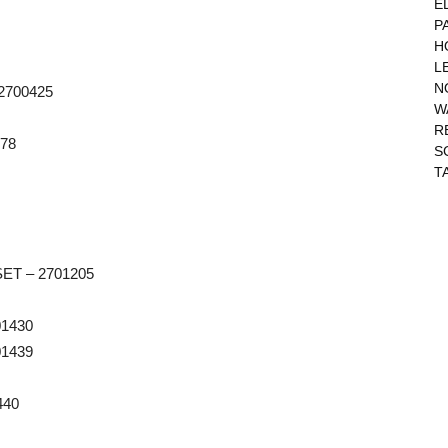
E
P
H
L
N
 2700425
W
R
978
S
T
SET – 2701205
01430
01439
440