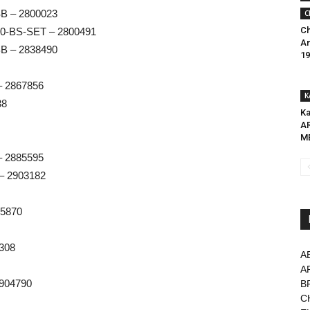
SB – 2800023
C
Ch
.0-BS-SET – 2800491
An
BB – 2838490
19
– 2867856
K
38
Ka
A
ME
– 2885595
 – 2903182
85870
308
A
A
904790
B
C