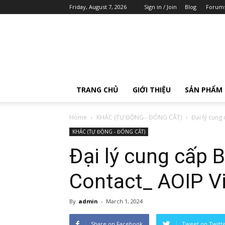
Friday, August 7, 2026
Sign in / Join
Blog
Forum
AOIP
Việt
Nam
TRANG CHỦ
GIỚI THIỆU
SẢN PHẨM
Home
KHÁC (TỰ ĐỘNG - ĐÓNG CẮT)
Đại lý cung
KHÁC (TỰ ĐỘNG - ĐÓNG CẮT)
Đại lý cung cấp
Contact_ AOIP V
By
admin
-
March 1, 2024
Share on Facebook
Tweet on Twitt