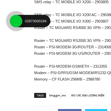
SMS relay – TC MOBILE I/O X200 – 2903805
SMS relay – TC MOBILE I/O X200 AC – 29038
02873000184
SMS relay – TC MOBILE I/O X300 – 2903807
Router – TC MGUARD RS4000 3G VPN – 290
Router – TC MGUARD RS2000 3G VPN – 290
Router – PSI-MODEM-3G/ROUTER – 231400
Router – PSI-MODEM-3G-US/ROUTER – 290
Router – PSI-MODEM-GSM/ETH – 2313355
Modem – PSI-GPRS/GSM-MODEM/RS232-QB
Memory – CF FLASH 256MB – 2988780
TAGS
blogger_ino
ĐO CÁC ĐẠI LƯỢNG ĐIỆN