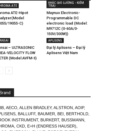
KHÁC (ĐO LƯỜNG - KIỂM
HROMA ATE
TRA)
roma ATE-Hipot
Maynuo Electronic-
alyzer(Model
Programmable DC
055/19055-C)
electronic load (Model:
M9712C (0-60A/0-
150V/300W))
ANSAI
APLISENS
nsai – ULTRASONIC
Đại lý Aplisens – Đại lý
REA-VELOCITY FLOW
Aplisens Việt Nam
TER (Model:AVFM-Ⅱ)
Brand
BB
,
AECO
,
ALLEN BRADLEY
,
ALSTRON
,
AOIP
,
PLISENS
,
BALLUFF
,
BAUMER
,
BEI
,
BERTHOLD
,
ROOK INSTRUMENT
,
BURKERT
,
BUSSMANN
,
HROMA
,
CKD
,
E+H (ENDRESS HAUSER)
,