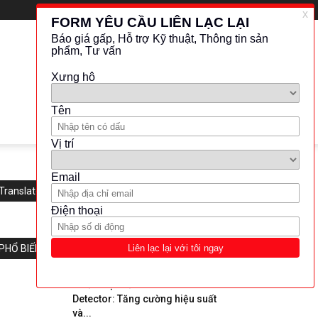
Translate this website
PHỔ BIẾN
“Giới thiệu về HPLC- UV-VIS
Detector: Tăng cường hiệu suất
và...