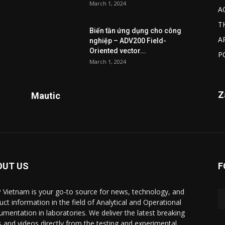
March 1, 2024
A
T
Biến tần ứng dụng cho công
A
nghiệp – ADV200 Field-
Oriented vector...
P
March 1, 2024
Z
Mautic
OUT US
F
 Vietnam is your go-to source for news, technology, and
uct information in the field of Analytical and Operational
rumentation in laboratories. We deliver the latest breaking
 and videos directly from the testing and experimental