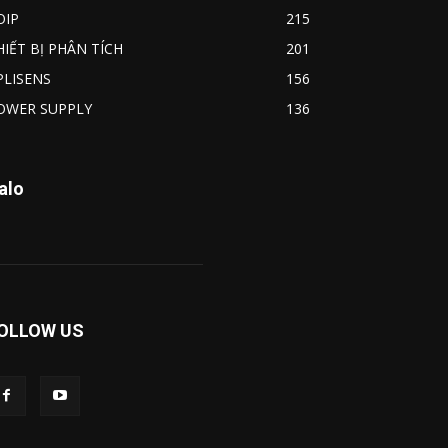
OIP
215
HIẾT BỊ PHÂN TÍCH
201
PLISENS
156
OWER SUPPLY
136
alo
OLLOW US