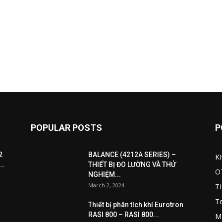
POPULAR POSTS
P
2
BALANCE (4212A SERIES) –
K
..
THIẾT BỊ ĐO LƯỜNG VÀ THỬ
O
NGHIỆM...
March 2, 2024
T
T
Thiết bị phân tích khí Eurotron
RASI 800 – RASI 800...
M