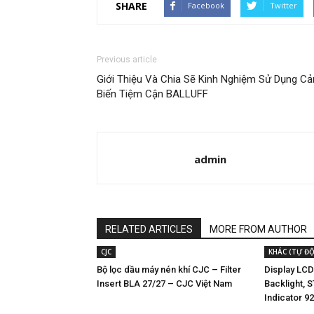
SHARE
Facebook
Twitter
Previous article
Giới Thiệu Và Chia Sẽ Kinh Nghiệm Sử Dụng C
Biến Tiệm Cận BALLUFF
admin
RELATED ARTICLES
MORE FROM AUTHOR
CJC
KHÁC (TỰ Đ
Bộ lọc dầu máy nén khí CJC – Filter
Display LC
Insert BLA 27/27 – CJC Việt Nam
Backlight, 
Indicator 9