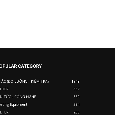
OPULAR CATEGORY
HÁC (ĐO LƯỜNG - KIỂM TRA)
1949
THER
667
IN TỨC - CÔNG NGHỆ
539
esting Equipment
394
ETER
265