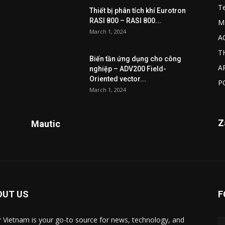
T
Thiết bị phân tích khí Eurotron
RASI 800 – RASI 800...
M
March 1, 2024
A
T
Biến tần ứng dụng cho công
A
nghiệp – ADV200 Field-
Oriented vector...
P
March 1, 2024
Z
Mautic
OUT US
F
 Vietnam is your go-to source for news, technology, and