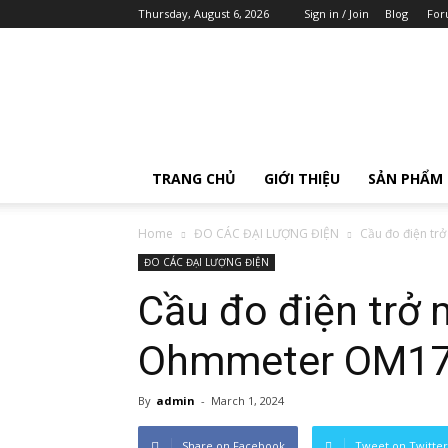
Thursday, August 6, 2026
Sign in / Join
Blog
For
AOIP
Việt
Nam
TRANG CHỦ
GIỚI THIỆU
SẢN PHẨM
Home
ĐO CÁC ĐẠI LƯỢNG ĐIỆN
Cầu đo điện tr
ĐO CÁC ĐẠI LƯỢNG ĐIỆN
Cầu đo điện trở 
Ohmmeter OM17
By
admin
-
March 1, 2024
Share on Facebook
Tweet on Twitter