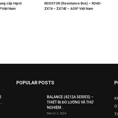
cung cấp Hipot
RESISTOR (Resistance Box) – RD6D-
PViệt Nam
ZX74 – ZX74E – AOIP Việt Nam
POPULAR POSTS
P
2
BALANCE (4212A SERIES) –
K
..
THIẾT BỊ ĐO LƯỜNG VÀ THỬ
O
NGHIỆM...
March 2, 2024
T