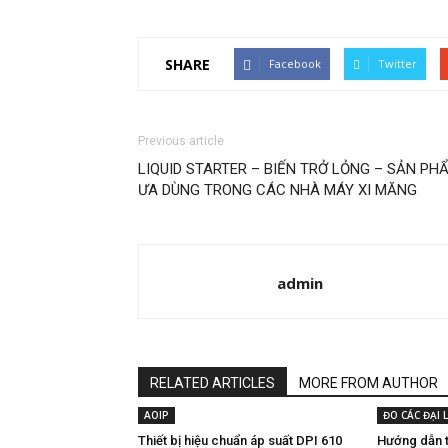
SHARE
Facebook
Twitter
Previous article
LIQUID STARTER – BIẾN TRỞ LỎNG – SẢN PH
ƯA DÙNG TRONG CÁC NHÀ MÁY XI MĂNG
admin
RELATED ARTICLES
MORE FROM AUTHOR
AOIP
ĐO CÁC ĐẠI 
Thiết bị hiệu chuẩn áp suất DPI 610
Hướng dẫn 