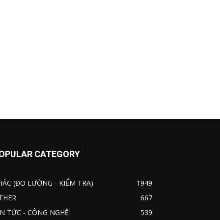
OPULAR CATEGORY
HÁC (ĐO LƯỜNG - KIỂM TRA)
1949
THER
667
IN TỨC - CÔNG NGHỆ
539