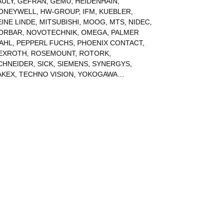
AULY
,
GEFRAN
,
GEMU
,
HEIDENHAIN
,
ONEYWELL
,
HW-GROUP
,
IFM
,
KUEBLER
,
EINE LINDE
,
MITSUBISHI
,
MOOG
,
MTS
,
NIDEC
,
ORBAR
,
NOVOTECHNIK
,
OMEGA
,
PALMER
AHL
,
PEPPERL FUCHS
,
PHOENIX CONTACT
,
EXROTH
,
ROSEMOUNT
,
ROTORK
,
CHNEIDER
,
SICK
,
SIEMENS
,
SYNERGYS
,
AKEX
,
TECHNO VISION
,
YOKOGAWA
…