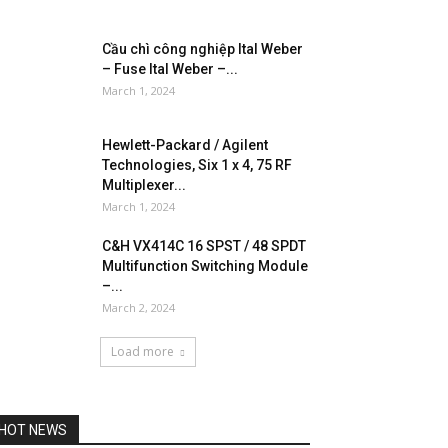
Cầu chì công nghiệp Ital Weber
– Fuse Ital Weber –...
March 1, 2024
Hewlett-Packard / Agilent
Technologies, Six 1 x 4, 75 RF
Multiplexer...
March 1, 2024
C&H VX414C 16 SPST / 48 SPDT
Multifunction Switching Module
–...
March 2, 2024
Load more
HOT NEWS