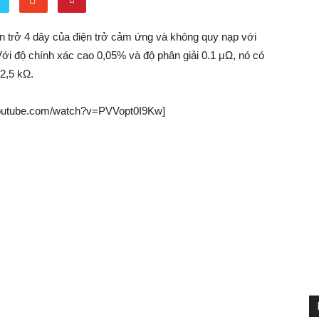
n trở 4 dây của điện trở cảm ứng và không quy nạp với
Với độ chính xác cao 0,05% và độ phân giải 0.1 μΩ, nó có
2,5 kΩ.
youtube.com/watch?v=PVVopt0I9Kw]