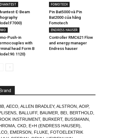
DVANTEST
FOMOTECH
vantest-E-Beam
Pin Bat5000 và Pin
thography
Bat2000 của hãng
odel:F7000)
Fomotech
UMO
ENDRESS HAUSER
mo-Push-in
Controller RMC621 Flow
ermocouples with
and energy manager
rminal head Form B
Endress hauser
odel:90.1120)
Brand
BB
,
AECO
,
ALLEN BRADLEY
,
ALSTRON
,
AOIP
,
PLISENS
,
BALLUFF
,
BAUMER
,
BEI
,
BERTHOLD
,
ROOK INSTRUMENT
,
BURKERT
,
BUSSMANN
,
HROMA
,
CKD
,
E+H (ENDRESS HAUSER)
,
LCO
,
EMERSON
,
FLUKE
,
FOTOELEKTRIK