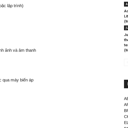
A
ặc lập trình)
Ad
Li
(M
J
Ju
th
te
ình ảnh và âm thanh
(M
ục qua máy biến áp
A
A
B
C
E