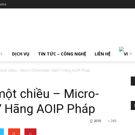
ums
DỊCH VỤ
TIN TỨC – CÔNG NGHỆ
LIÊN HỆ
ở một chiều – Micro-Ohmmeter OM17 Hãng AOIP Pháp
một chiều – Micro-
 Hãng AOIP Pháp
2010
265