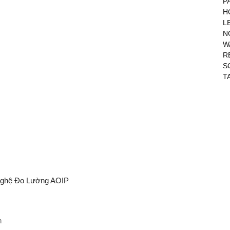
P
H
L
N
W
R
S
T
 Nghệ Đo Lường AOIP
n