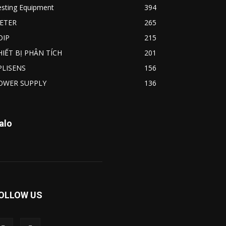
esting Equipment
394
ETER
265
OIP
215
HIẾT BỊ PHÂN TÍCH
201
PLISENS
156
OWER SUPPLY
136
alo
OLLOW US