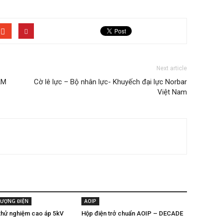
Next article
ẨM
Cờ lê lực – Bộ nhân lực- Khuyếch đại lực Norbar
Việt Nam
LƯỢNG ĐIỆN
AOIP
thử nghiệm cao áp 5kV
Hộp điện trở chuẩn AOIP – DECADE