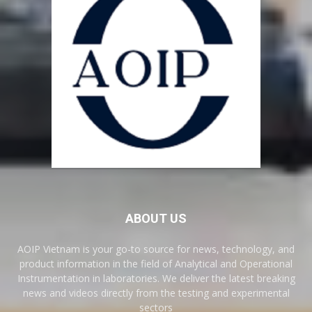
ABOUT US
AOIP Vietnam is your go-to source for news, technology, and
product information in the field of Analytical and Operational
Instrumentation in laboratories. We deliver the latest breaking
news and videos directly from the testing and experimental
sectors