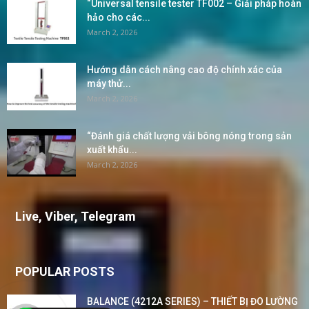
“Universal tensile tester TF002 – Giải pháp hoàn
hảo cho các...
March 2, 2026
Hướng dẫn cách nâng cao độ chính xác của
máy thử...
March 2, 2026
“Đánh giá chất lượng vải bông nóng trong sản
xuất khẩu...
March 2, 2026
Live, Viber, Telegram
POPULAR POSTS
BALANCE (4212A SERIES) – THIẾT BỊ ĐO LƯỜNG