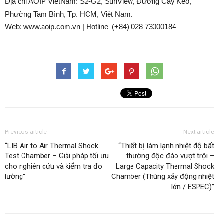
Địa chỉ AOIP VietNam: S2-G2, SunView, Đường Cây Keo,
Phường Tam Bình, Tp. HCM, Việt Nam.
Web: www.aoip.com.vn | Hotline: (+84) 028 73000184
Previous article
Next article
“LIB Air to Air Thermal Shock
“Thiết bị làm lạnh nhiệt độ bất
Test Chamber – Giải pháp tối ưu
thường độc đáo vượt trội –
cho nghiên cứu và kiểm tra đo
Large Capacity Thermal Shock
lường”
Chamber (Thùng xảy động nhiệt
lớn / ESPEC)”