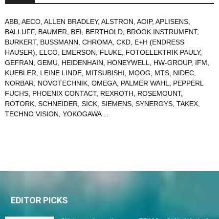
ABB
,
AECO
,
ALLEN BRADLEY
,
ALSTRON
,
AOIP
,
APLISENS
,
BALLUFF
,
BAUMER
,
BEI
,
BERTHOLD
,
BROOK INSTRUMENT
,
BURKERT
,
BUSSMANN
,
CHROMA
,
CKD
,
E+H (ENDRESS
HAUSER)
,
ELCO
,
EMERSON
,
FLUKE
,
FOTOELEKTRIK PAULY
,
GEFRAN
,
GEMU
,
HEIDENHAIN
,
HONEYWELL
,
HW-GROUP
,
IFM
,
KUEBLER
,
LEINE LINDE
,
MITSUBISHI
,
MOOG
,
MTS
,
NIDEC
,
NORBAR
,
NOVOTECHNIK
,
OMEGA
,
PALMER WAHL
,
PEPPERL
FUCHS
,
PHOENIX CONTACT
,
REXROTH
,
ROSEMOUNT
,
ROTORK
,
SCHNEIDER
,
SICK
,
SIEMENS
,
SYNERGYS
,
TAKEX
,
TECHNO VISION
,
YOKOGAWA
…
EDITOR PICKS