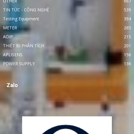
OTHER
667
TIN TỨC - CÔNG NGHỆ
539
Testing Equipment
394
METER
265
AOIP
215
THIẾT BỊ PHÂN TÍCH
201
APLISENS
156
POWER SUPPLY
136
Zalo