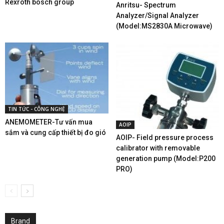
Rexroth bosch group
Anritsu- Spectrum
Analyzer/Signal Analyzer
(Model:MS2830A Microwave)
TIN TỨC - CÔNG NGHỆ
ANEMOMETER-Tư vấn mua
AOIP
sắm và cung cấp thiết bị đo gió
AOIP- Field pressure process
calibrator with removable
generation pump (Model:P200
PRO)
Brand