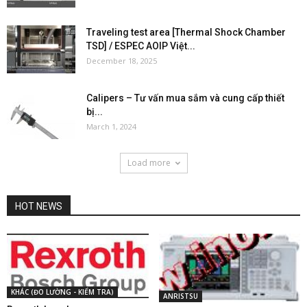
Traveling test area [Thermal Shock Chamber
TSD] / ESPEC AOIP Việt...
December 18, 2025
Calipers – Tư vấn mua sắm và cung cấp thiết
bị...
March 1, 2024
Load more
HOT NEWS
KHÁC (ĐO LƯỜNG - KIỂM TRA)
ANRISTSU