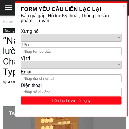
Home
Testing Equipment
Testing Equipment
“Nâng cao chất lượng đo
lường với Thermal Shock
Chamber -TSD Series- Elevator
Type / ESPEC của chúng tôi”
By
admin
-
December 17, 2025
69
0