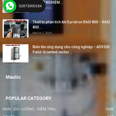
VÀ THỬ NGHIỆM...
02873000184
March 2, 2024
Thiết bị phân tích khí Eurotron RASI 800 – RASI
800...
March 1, 2024
Biến tần ứng dụng cho công nghiệp – ADV200
Field-Oriented vector...
March 1, 2024
Mautic
POPULAR CATEGORY
KHÁC (ĐO LƯỜNG - KIỂM TRA)
1949