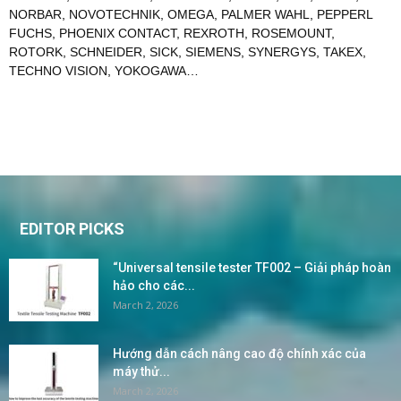
NORBAR
,
NOVOTECHNIK
,
OMEGA
,
PALMER WAHL
,
PEPPERL
FUCHS
,
PHOENIX CONTACT
,
REXROTH
,
ROSEMOUNT
,
ROTORK
,
SCHNEIDER
,
SICK
,
SIEMENS
,
SYNERGYS
,
TAKEX
,
TECHNO VISION
,
YOKOGAWA
…
EDITOR PICKS
“Universal tensile tester TF002 – Giải pháp hoàn
hảo cho các...
March 2, 2026
Hướng dẫn cách nâng cao độ chính xác của
máy thử...
March 2, 2026