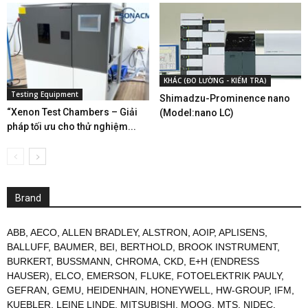
KHÁC (ĐO LƯỜNG - KIỂM TRA)
Testing Equipment
Shimadzu-Prominence nano
“Xenon Test Chambers – Giải
(Model:nano LC)
pháp tối ưu cho thử nghiệm...
Brand
ABB
,
AECO
,
ALLEN BRADLEY
,
ALSTRON
,
AOIP
,
APLISENS
,
BALLUFF
,
BAUMER
,
BEI
,
BERTHOLD
,
BROOK INSTRUMENT
,
BURKERT
,
BUSSMANN
,
CHROMA
,
CKD
,
E+H (ENDRESS
HAUSER)
,
ELCO
,
EMERSON
,
FLUKE
,
FOTOELEKTRIK PAULY
,
GEFRAN
,
GEMU
,
HEIDENHAIN
,
HONEYWELL
,
HW-GROUP
,
IFM
,
KUEBLER
,
LEINE LINDE
,
MITSUBISHI
,
MOOG
,
MTS
,
NIDEC
,