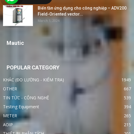
Biến tần ứng dụng cho công nghiệp – ADV200
Field-Oriented vector...
March 1, 2024
Mautic
POPULAR CATEGORY
KHÁC (ĐO LƯỜNG - KIỂM TRA)
1949
OTHER
667
TIN TỨC - CÔNG NGHỆ
539
Testing Equipment
394
METER
265
AOIP
215
THIẾT BỊ PHÂN TÍCH
201