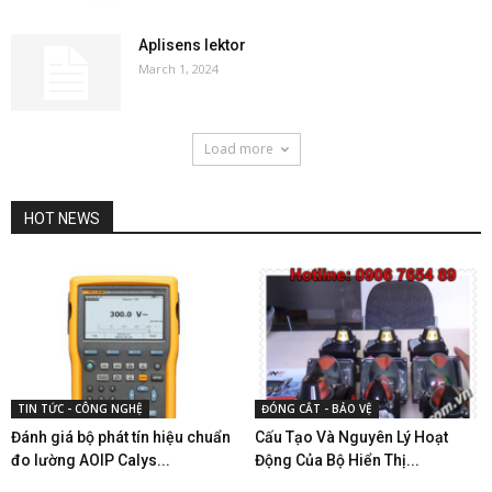
Aplisens lektor
March 1, 2024
Load more
HOT NEWS
TIN TỨC - CÔNG NGHỆ
ĐÓNG CẮT - BẢO VỆ
Đánh giá bộ phát tín hiệu chuẩn
Cấu Tạo Và Nguyên Lý Hoạt
đo lường AOIP Calys...
Động Của Bộ Hiển Thị...