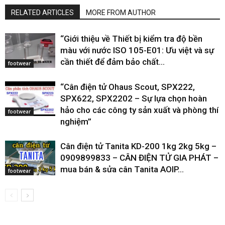
RELATED ARTICLES
MORE FROM AUTHOR
“Giới thiệu về Thiết bị kiểm tra độ bền
màu với nước ISO 105-E01: Ưu việt và sự
cần thiết để đảm bảo chất...
footwear
“Cân điện tử Ohaus Scout, SPX222,
SPX622, SPX2202 – Sự lựa chọn hoàn
hảo cho các công ty sản xuất và phòng thí
footwear
nghiệm”
Cân điện tử Tanita KD-200 1kg 2kg 5kg –
0909899833 – CÂN ĐIỆN TỬ GIA PHÁT –
mua bán & sửa cân Tanita AOIP...
footwear