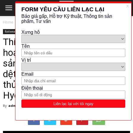
Home
footwear
footwear
Thiết bị không thể thiếu trong
hoạt động của các nhà máy
sản xuất giày da, footware hay
dệt may GT-7005-R – Máy
thủy phân rã đông vật liệu giày
Hydrostatic Head Tester
By
admin
-
March 5, 2025
183
0