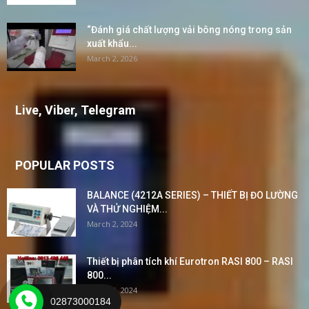
“Đánh giá chất lượng vải bông nóng trong sản
xuất khẩu...
March 2, 2026
Live, Viber, Telegram
POPULAR POSTS
BALANCE (4212A SERIES) – THIẾT BỊ ĐO LƯỜNG
VÀ THỬ NGHIỆM...
March 2, 2024
Thiết bị phân tích khí Eurotron RASI 800 – RASI
800...
March 1, 2024
02873000184