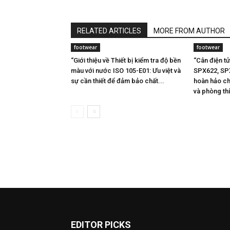
RELATED ARTICLES
MORE FROM AUTHOR
footwear
footwear
“Giới thiệu về Thiết bị kiểm tra độ bền
“Cân điện t
màu với nước ISO 105-E01: Ưu việt và
SPX622, SP
sự cần thiết để đảm bảo chất...
hoàn hảo ch
và phòng th
EDITOR PICKS