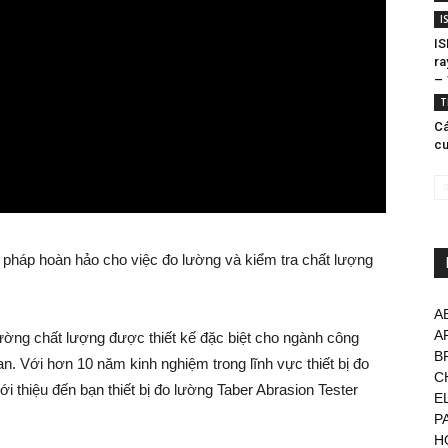
I
IS
ra
– 
T
Cá
cu
i pháp hoàn hảo cho việc đo lường và kiểm tra chất lượng
A
A
 lường chất lượng được thiết kế đặc biệt cho ngành công
B
an. Với hơn 10 năm kinh nghiệm trong lĩnh vực thiết bị đo
C
iới thiệu đến bạn thiết bị đo lường Taber Abrasion Tester
E
P
H