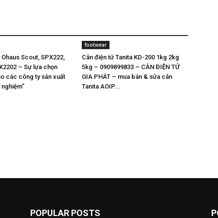
footwear
ử Ohaus Scout, SPX222,
Cân điện tử Tanita KD-200 1kg 2kg
X2202 – Sự lựa chọn
5kg – 0909899833 – CÂN ĐIỆN TỬ
o các công ty sản xuất
GIA PHÁT – mua bán & sửa cân
í nghiệm”
Tanita AOIP...
POPULAR POSTS
P