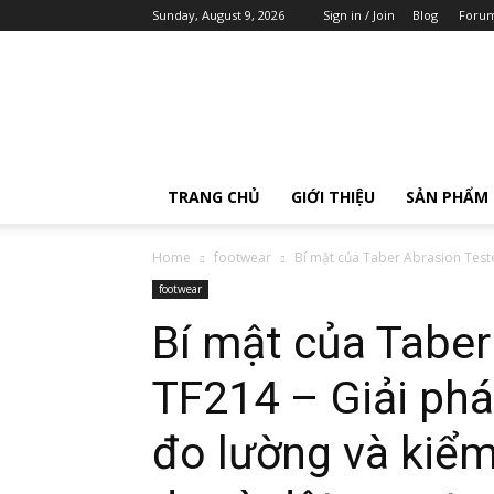
Sunday, August 9, 2026
Sign in / Join
Blog
Foru
AOIP
Việt
Nam
TRANG CHỦ
GIỚI THIỆU
SẢN PHẨM
Home
footwear
Bí mật của Taber Abrasion Teste
footwear
Bí mật của Taber
TF214 – Giải phá
đo lường và kiểm