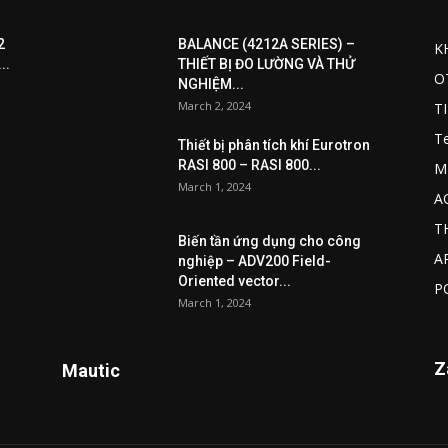
2
BALANCE (4212A SERIES) –
K
..
THIẾT BỊ ĐO LƯỜNG VÀ THỬ
O
NGHIỆM...
March 2, 2024
T
T
Thiết bị phân tích khí Eurotron
RASI 800 – RASI 800...
M
March 1, 2024
A
T
Biến tần ứng dụng cho công
A
nghiệp – ADV200 Field-
Oriented vector...
P
March 1, 2024
Z
Mautic