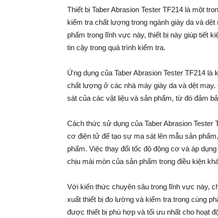
Thiết bị Taber Abrasion Tester TF214 là một tro
kiểm tra chất lượng trong ngành giày da và dệt
phẩm trong lĩnh vực này, thiết bị này giúp tiết 
tin cậy trong quá trình kiểm tra.
Ứng dụng của Taber Abrasion Tester TF214 là kh
chất lượng ở các nhà máy giày da và dệt may. Đ
sát của các vật liệu và sản phẩm, từ đó đảm b
Cách thức sử dụng của Taber Abrasion Tester T
cơ điện tử để tạo sự ma sát lên mẫu sản phẩm,
phẩm. Việc thay đổi tốc độ động cơ và áp dụng
chịu mài mòn của sản phẩm trong điều kiện kh
Với kiến thức chuyên sâu trong lĩnh vực này, c
xuất thiết bị đo lường và kiểm tra trong cùng p
được thiết bị phù hợp và tối ưu nhất cho hoạt 