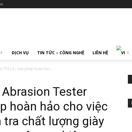
ms
DỊCH VỤ
TIN TỨC – CÔNG NGHỆ
LIÊN HỆ
r TF214 – Giải pháp hoàn hảo...
 Abrasion Tester
p hoàn hảo cho việc
 tra chất lượng giày