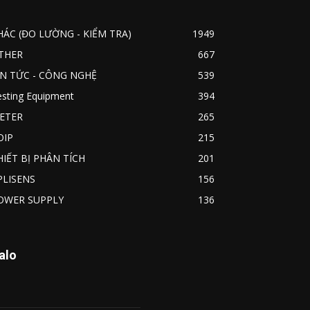
HÁC (ĐO LƯỜNG - KIỂM TRA)
1949
THER
667
IN TỨC - CÔNG NGHỆ
539
esting Equipment
394
ETER
265
OIP
215
HIẾT BỊ PHÂN TÍCH
201
PLISENS
156
OWER SUPPLY
136
alo