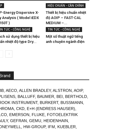
SP
HIỆU CHUẨN - CÂN CHỈNH
P-Energy Dispersive X-
Thiết bị hiệu chuẩn nhiệt
y Analysis ( Model iEDX
độ AOIP – FAST-CAL
150T )
MEDIUM –...
IN TỨC - CÔNG NGHỆ
TIN TỨC - CÔNG NGHỆ
ch sử dụng thiết bị hiệu
Một số thuật ngữ tiếng
ẩn nhiệt độ type Dry...
anh chuyên ngành điện
Brand
BB
,
AECO
,
ALLEN BRADLEY
,
ALSTRON
,
AOIP
,
PLISENS
,
BALLUFF
,
BAUMER
,
BEI
,
BERTHOLD
,
ROOK INSTRUMENT
,
BURKERT
,
BUSSMANN
,
HROMA
,
CKD
,
E+H (ENDRESS HAUSER)
,
LCO
,
EMERSON
,
FLUKE
,
FOTOELEKTRIK
AULY
,
GEFRAN
,
GEMU
,
HEIDENHAIN
,
ONEYWELL
,
HW-GROUP
,
IFM
,
KUEBLER
,