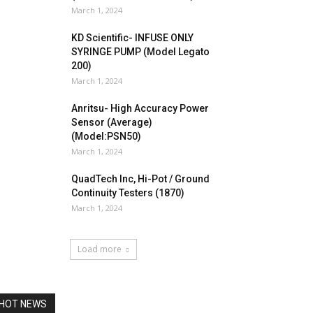
March 1, 2024
KD Scientific- INFUSE ONLY
SYRINGE PUMP (Model Legato
200)
March 1, 2024
Anritsu- High Accuracy Power
Sensor (Average)
(Model:PSN50)
March 1, 2024
QuadTech Inc, Hi-Pot / Ground
Continuity Testers (1870)
March 1, 2024
Load more
HOT NEWS