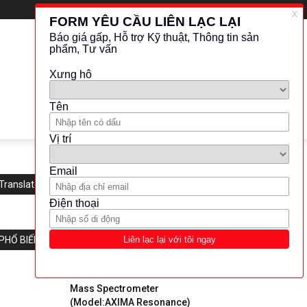
Translate this website
PHỔ BIẾN
Shimadzu- MALDI TOF-TOF
Mass Spectrometer
(Model:AXIMA Resonance)