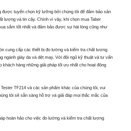
ng được tuyển chọn kỹ lưỡng bởi chúng tôi để đảm bảo sản
 lượng và tin cậy. Chính vì vậy, khi chọn mua Taber
 mua sắm tốt nhất và đảm bảo được sự hài lòng cũng như
òn cung cấp các thiết bị đo lường và kiểm tra chất lượng
ong ngành giày da và dệt may. Với đội ngũ kỹ thuật và tư vấn
 khách hàng những giải pháp tối ưu nhất cho hoạt động
on Tester TF214 và các sản phẩm khác của chúng tôi, vui
Chúng tôi sẽ sẵn sàng hỗ trợ và giải đáp mọi thắc mắc của
háp hoàn hảo cho việc đo lường và kiểm tra chất lượng