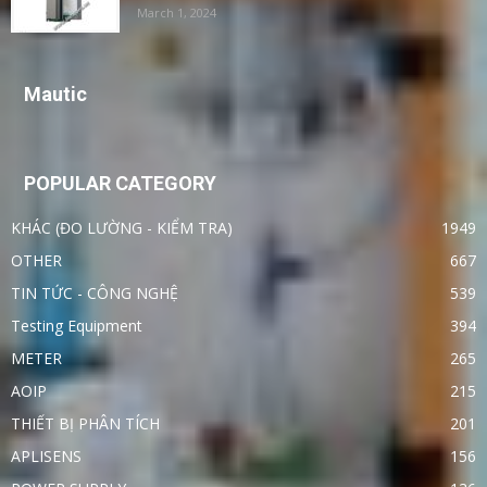
March 1, 2024
Mautic
POPULAR CATEGORY
KHÁC (ĐO LƯỜNG - KIỂM TRA)
1949
OTHER
667
TIN TỨC - CÔNG NGHỆ
539
Testing Equipment
394
METER
265
AOIP
215
THIẾT BỊ PHÂN TÍCH
201
APLISENS
156