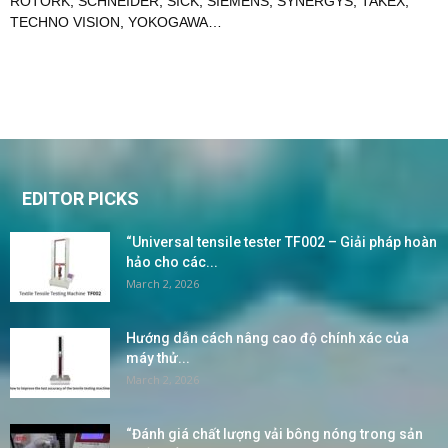
ROTORK
,
SCHNEIDER
,
SICK
,
SIEMENS
,
SYNERGYS
,
TAKEX
,
TECHNO VISION
,
YOKOGAWA
…
EDITOR PICKS
“Universal tensile tester TF002 – Giải pháp hoàn
hảo cho các...
March 2, 2026
Hướng dẫn cách nâng cao độ chính xác của
máy thử...
March 2, 2026
“Đánh giá chất lượng vải bông nóng trong sản