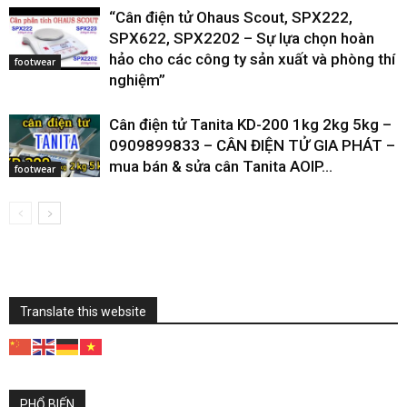
“Cân điện tử Ohaus Scout, SPX222,
SPX622, SPX2202 – Sự lựa chọn hoàn
hảo cho các công ty sản xuất và phòng thí
footwear
nghiệm”
Cân điện tử Tanita KD-200 1kg 2kg 5kg –
0909899833 – CÂN ĐIỆN TỬ GIA PHÁT –
mua bán & sửa cân Tanita AOIP...
footwear
Translate this website
PHỔ BIẾN