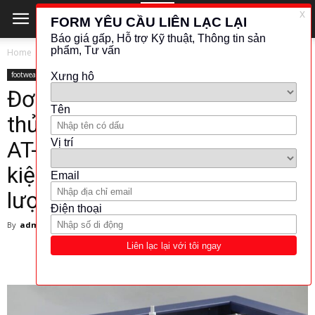
Home
footwear
footwear
Đơn giản hóa việc đo lường và
thử nghiệm với Tự động hóa
AT-2020(D): Giải pháp tiết
kiệm thời gian và tối đa hàm
lượng chất lượng
By
admin
-
March 4, 2025
169
0