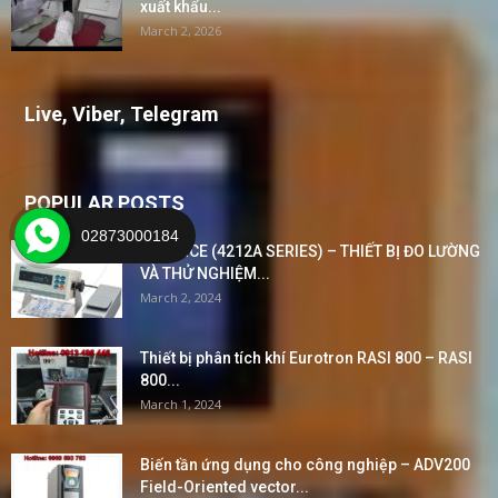
xuất khẩu...
March 2, 2026
Live, Viber, Telegram
POPULAR POSTS
02873000184
BALANCE (4212A SERIES) – THIẾT BỊ ĐO LƯỜNG
VÀ THỬ NGHIỆM...
March 2, 2024
Thiết bị phân tích khí Eurotron RASI 800 – RASI
800...
March 1, 2024
Biến tần ứng dụng cho công nghiệp – ADV200
Field-Oriented vector...