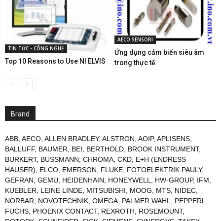
AECO SENSORI
TIN TỨC - CÔNG NGHỆ
Ứng dụng cảm biến siêu âm
Top 10 Reasons to Use NI ELVIS
trong thực tế
Brand
ABB
,
AECO
,
ALLEN BRADLEY
,
ALSTRON
,
AOIP
,
APLISENS
,
BALLUFF
,
BAUMER
,
BEI
,
BERTHOLD
,
BROOK INSTRUMENT
,
BURKERT
,
BUSSMANN
,
CHROMA
,
CKD
,
E+H (ENDRESS
HAUSER)
,
ELCO
,
EMERSON
,
FLUKE
,
FOTOELEKTRIK PAULY
,
GEFRAN
,
GEMU
,
HEIDENHAIN
,
HONEYWELL
,
HW-GROUP
,
IFM
,
KUEBLER
,
LEINE LINDE
,
MITSUBISHI
,
MOOG
,
MTS
,
NIDEC
,
NORBAR
,
NOVOTECHNIK
,
OMEGA
,
PALMER WAHL
,
PEPPERL
FUCHS
,
PHOENIX CONTACT
,
REXROTH
,
ROSEMOUNT
,