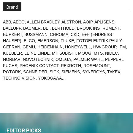
Brand
ABB
,
AECO
,
ALLEN BRADLEY
,
ALSTRON
,
AOIP
,
APLISENS
,
BALLUFF
,
BAUMER
,
BEI
,
BERTHOLD
,
BROOK INSTRUMENT
,
BURKERT
,
BUSSMANN
,
CHROMA
,
CKD
,
E+H (ENDRESS
HAUSER)
,
ELCO
,
EMERSON
,
FLUKE
,
FOTOELEKTRIK PAULY
,
GEFRAN
,
GEMU
,
HEIDENHAIN
,
HONEYWELL
,
HW-GROUP
,
IFM
,
KUEBLER
,
LEINE LINDE
,
MITSUBISHI
,
MOOG
,
MTS
,
NIDEC
,
NORBAR
,
NOVOTECHNIK
,
OMEGA
,
PALMER WAHL
,
PEPPERL
FUCHS
,
PHOENIX CONTACT
,
REXROTH
,
ROSEMOUNT
,
ROTORK
,
SCHNEIDER
,
SICK
,
SIEMENS
,
SYNERGYS
,
TAKEX
,
TECHNO VISION
,
YOKOGAWA
…
EDITOR PICKS