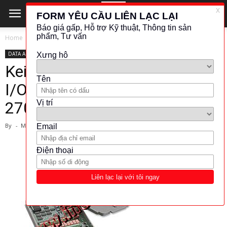
Home
DATA ACQUISITION SYSTEM
DATA ACQUISITION SYSTEM
KEITHLEY
Keithley Model 7706 All-in-One
I/O Module (for Models 2700,
2701, and 2750)
By
-
March 1, 2024
1181
139