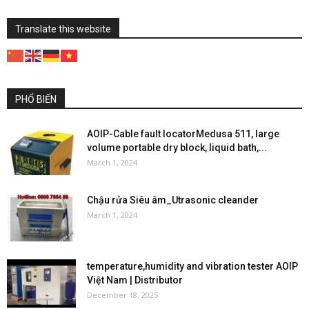
Translate this website
PHỔ BIẾN
AOIP-Cable fault locatorMedusa 511, large
volume portable dry block, liquid bath,...
March 1, 2024
Chậu rửa Siêu âm_Utrasonic cleander
March 1, 2024
temperature,humidity and vibration tester AOIP
Việt Nam | Distributor
December 18, 2025