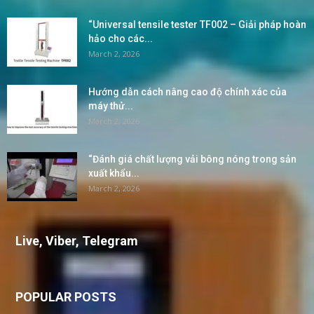
“Universal tensile tester TF002 – Giải pháp hoàn
hảo cho các...
March 2, 2026
Hướng dẫn cách nâng cao độ chính xác của
máy thử...
March 2, 2026
“Đánh giá chất lượng vải bông nóng trong sản
xuất khẩu...
March 2, 2026
Live, Viber, Telegram
POPULAR POSTS