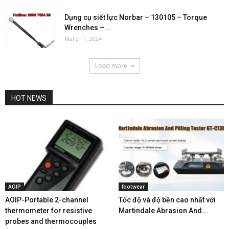
Dụng cụ siết lực Norbar – 130105 – Torque
Wrenches –...
March 1, 2024
Load more
HOT NEWS
AOIP
footwear
AOIP-Portable 2-channel
Tốc độ và độ bền cao nhất với
thermometer for resistive
Martindale Abrasion And...
probes and thermocouples