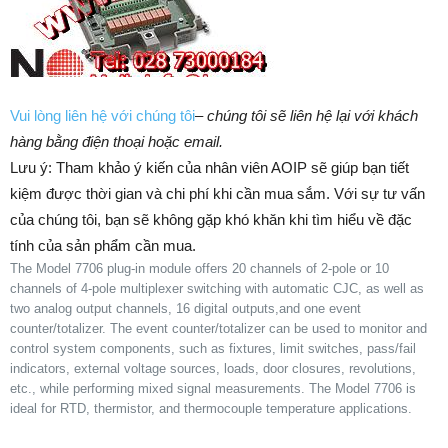
Vui lòng liên hệ với chúng tôi
–
chúng tôi sẽ liên hệ lại với khách
hàng bằng điện thoại hoặc email.
Lưu ý: Tham khảo ý kiến của nhân viên AOIP sẽ giúp bạn tiết
kiệm được thời gian và chi phí khi cần mua sắm. ​​Với sự tư vấn
của chúng tôi, bạn sẽ không gặp khó khăn khi tìm hiểu về đặc
tính của sản phẩm cần mua.
The Model 7706 plug-in module offers 20 channels of 2-pole or 10
channels of 4-pole multiplexer switching with automatic CJC, as well as
two analog output channels, 16 digital outputs,and one event
counter/totalizer. The event counter/totalizer can be used to monitor and
control system components, such as fixtures, limit switches, pass/fail
indicators, external voltage sources, loads, door closures, revolutions,
etc., while performing mixed signal measurements. The Model 7706 is
ideal for RTD, thermistor, and thermocouple temperature applications.