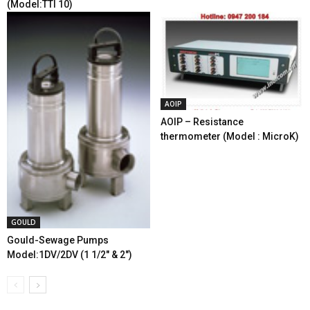
(Model:TTI 10)
AOIP
AOIP – Resistance
thermometer (Model : MicroK)
GOULD
Gould-Sewage Pumps
Model:1DV/2DV (1 1/2″ & 2″)