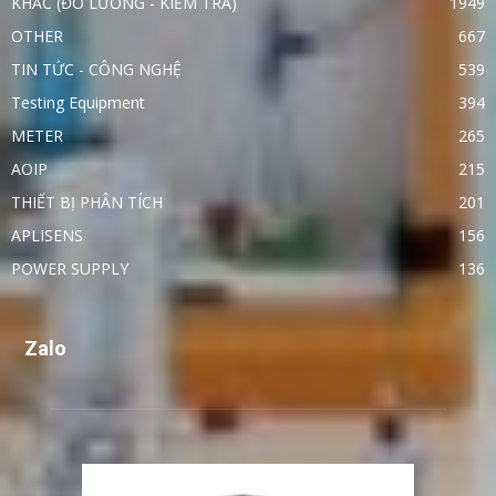
KHÁC (ĐO LƯỜNG - KIỂM TRA)
1949
OTHER
667
TIN TỨC - CÔNG NGHỆ
539
Testing Equipment
394
METER
265
AOIP
215
THIẾT BỊ PHÂN TÍCH
201
APLISENS
156
POWER SUPPLY
136
Zalo