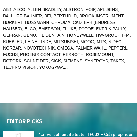
ABB
,
AECO
,
ALLEN BRADLEY
,
ALSTRON
,
AOIP
,
APLISENS
,
BALLUFF
,
BAUMER
,
BEI
,
BERTHOLD
,
BROOK INSTRUMENT
,
BURKERT
,
BUSSMANN
,
CHROMA
,
CKD
,
E+H (ENDRESS
HAUSER)
,
ELCO
,
EMERSON
,
FLUKE
,
FOTOELEKTRIK PAULY
,
GEFRAN
,
GEMU
,
HEIDENHAIN
,
HONEYWELL
,
HW-GROUP
,
IFM
,
KUEBLER
,
LEINE LINDE
,
MITSUBISHI
,
MOOG
,
MTS
,
NIDEC
,
NORBAR
,
NOVOTECHNIK
,
OMEGA
,
PALMER WAHL
,
PEPPERL
FUCHS
,
PHOENIX CONTACT
,
REXROTH
,
ROSEMOUNT
,
ROTORK
,
SCHNEIDER
,
SICK
,
SIEMENS
,
SYNERGYS
,
TAKEX
,
TECHNO VISION
,
YOKOGAWA
…
EDITOR PICKS
“Universal tensile tester TF002 – Giải pháp hoàn