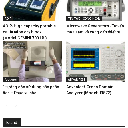
AOIP
TIN TỨC - CÔNG NGHỆ
AOIP-High capacity portable
Microwave Generators -Tư vấn
calibration dry block
mua sắm và cung cấp thiết bị
(Model:GEMINI 700 LRI)
footwear
ADVANTEST
“Hướng dẫn sử dụng cân phân
Advantest-Cross Domain
tích – Phục vụ cho...
Analyzer (Model:U3872)
Brand