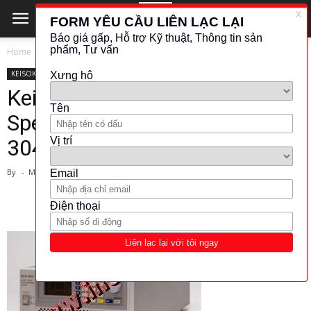
Home
KEISOKU GIKEN
KEISOKU GIKEN
KHÁC (ĐO LƯỜNG - KIỂM TRA)
OTHER
Keisoku Giken, Ultra High
Speed Electronic Load (ELS-
304)
By
-
March 1, 2024
2069
344