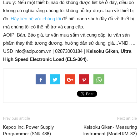
Lưu ý: Nếu một thiết bị nào đó không được liệt kê ở đây, điều đó
không có nghĩa rằng chúng tôi không hỗ trợ được bạn về thiết bị
đó.
Hãy liên hệ với chúng tôi
để biết danh sách đầy đủ về thiết bị
mà chúng tôi có thể hỗ trợ và cung cấp.
AOIP: Bán, Báo giá, tư vấn mua sắm và cung cấp, tư vấn sản
phẩm thay thế; tương đương, hướng dẫn sử dụng, giá…VNĐ, …
USD info@aoip.com.vn | 02873000184 |
Keisoku Giken, Ultra
High Speed Electronic Load (ELS-304)
.
Previous article
Next article
Kepco Inc, Power Supply
Keisoku Giken- Measuring
Programmer (SNR 488)
Instrument (Model:RM-82)