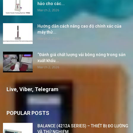
hảo cho các...
March 2, 2026
Hướng dẫn cách nâng cao độ chính xác của
máy thử...
March 2, 2026
“Đánh giá chất lượng vải bông nóng trong sản
xuất khẩu...
March 2, 2026
Live, Viber, Telegram
POPULAR POSTS
BALANCE (4212A SERIES) – THIẾT BỊ ĐO LƯỜNG
VÀ THỬ NGHIỆM...