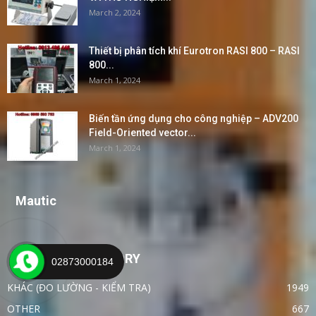
March 2, 2024
Thiết bị phân tích khí Eurotron RASI 800 – RASI
800...
March 1, 2024
Biến tần ứng dụng cho công nghiệp – ADV200
Field-Oriented vector...
March 1, 2024
Mautic
POPULAR CATEGORY
02873000184
KHÁC (ĐO LƯỜNG - KIỂM TRA)
1949
OTHER
667