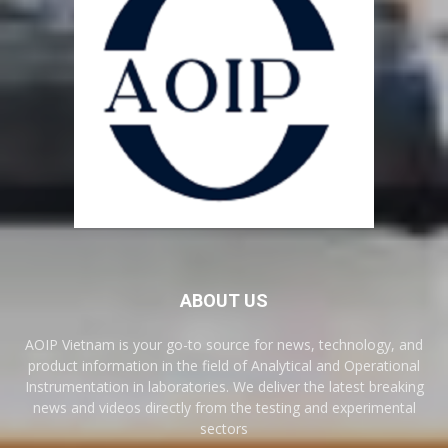
ABOUT US
AOIP Vietnam is your go-to source for news, technology, and
product information in the field of Analytical and Operational
Instrumentation in laboratories. We deliver the latest breaking
news and videos directly from the testing and experimental
sectors