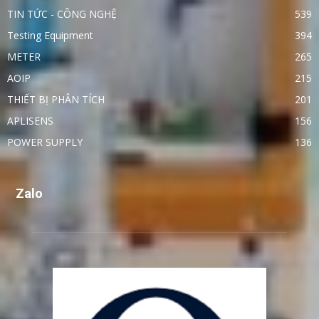
TIN TỨC - CÔNG NGHỆ
539
Testing Equipment
394
METER
265
AOIP
215
THIẾT BỊ PHÂN TÍCH
201
APLISENS
156
POWER SUPPLY
136
Zalo