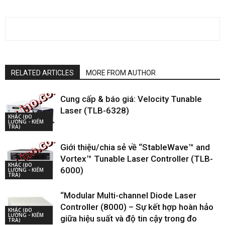
RELATED ARTICLES
MORE FROM AUTHOR
Cung cấp & báo giá: Velocity Tunable
Laser (TLB-6328)
KHÁC (ĐO
LƯỜNG - KIỂM
TRA)
Giới thiệu/chia sẻ về “StableWave™ and
Vortex™ Tunable Laser Controller (TLB-
KHÁC (ĐO
6000)
LƯỜNG - KIỂM
TRA)
“Modular Multi-channel Diode Laser
Controller (8000) – Sự kết hợp hoàn hảo
KHÁC (ĐO
LƯỜNG - KIỂM
giữa hiệu suất và độ tin cậy trong đo
TRA)