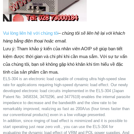
Vui lòng liên hệ với chúng tôi
–
chúng tôi sẽ liên hệ lại với khách
hàng bằng điện thoại hoặc email.
Lưu ý: Tham khảo ý kiến của nhân viên AOIP sẽ giúp bạn tiết
kiệm được thời gian và chi phí khi cần mua sắm. ​​Với sự tư vấn
của chúng tôi, bạn sẽ không gặp khó khăn khi tìm hiểu về đặc
tính của sản phẩm cần mua.
ELS-304 is an electronic load capable of creating ultra high-speed slew
rate for applications requiring high-speed dynamic load effect. Our newly
developed electronic load circuits implemented in the ELS-304 (Japan
Patent No. 3458334, 3470296, and 3477619) enables the internal parasite
impedance to decrease and the bandwidth and the slew rate to be
remarkably improved, realizing as fast as 200A/us (four times faster than
our conventional products) even in a low voltage presented.
In addition, since ringing of load effect is minimized and it is possible to
start operating just near zero volt., you can use the ELS-304 for
evaluating the dynamic load effect of VRM and POL power supplies. And