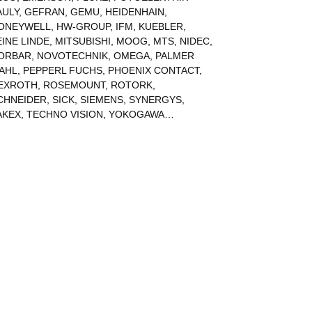
AULY
,
GEFRAN
,
GEMU
,
HEIDENHAIN
,
ONEYWELL
,
HW-GROUP
,
IFM
,
KUEBLER
,
EINE LINDE
,
MITSUBISHI
,
MOOG
,
MTS
,
NIDEC
,
ORBAR
,
NOVOTECHNIK
,
OMEGA
,
PALMER
AHL
,
PEPPERL FUCHS
,
PHOENIX CONTACT
,
EXROTH
,
ROSEMOUNT
,
ROTORK
,
CHNEIDER
,
SICK
,
SIEMENS
,
SYNERGYS
,
AKEX
,
TECHNO VISION
,
YOKOGAWA
…