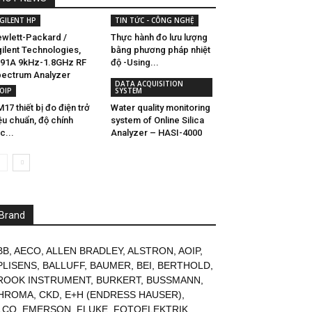
GILENT HP
TIN TỨC - CÔNG NGHỆ
wlett-Packard /
Thực hành đo lưu lượng
ilent Technologies,
bằng phương pháp nhiệt
91A 9kHz-1.8GHz RF
độ -Using...
ectrum Analyzer
DATA ACQUISITION
OIP
SYSTEM
17 thiết bị đo điện trở
Water quality monitoring
ệu chuẩn, độ chính
system of Online Silica
c...
Analyzer – HASI-4000
Brand
BB
,
AECO
,
ALLEN BRADLEY
,
ALSTRON
,
AOIP
,
PLISENS
,
BALLUFF
,
BAUMER
,
BEI
,
BERTHOLD
,
ROOK INSTRUMENT
,
BURKERT
,
BUSSMANN
,
HROMA
,
CKD
,
E+H (ENDRESS HAUSER)
,
LCO
,
EMERSON
,
FLUKE
,
FOTOELEKTRIK