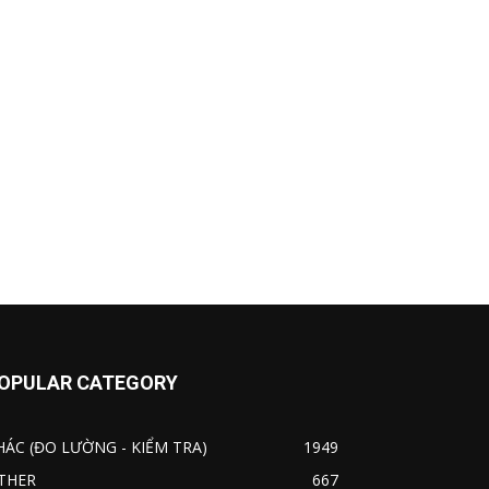
OPULAR CATEGORY
HÁC (ĐO LƯỜNG - KIỂM TRA)
1949
THER
667