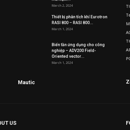
March 2, 2024
T
T
Thiết bị phân tích khí Eurotron
RASI 800 – RASI 800...
M
March 1, 2024
A
T
Biến tần ứng dụng cho công
A
nghiệp – ADV200 Field-
Oriented vector...
P
March 1, 2024
Z
Mautic
OUT US
F