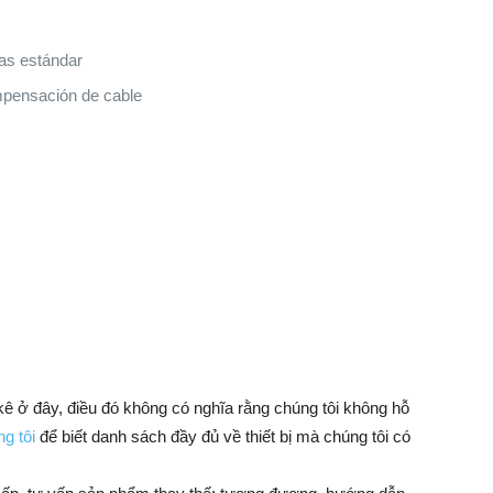
as estándar
ompensación de cable
 kê ở đây, điều đó không có nghĩa rằng chúng tôi không hỗ
g tôi
để biết danh sách đầy đủ về thiết bị mà chúng tôi có