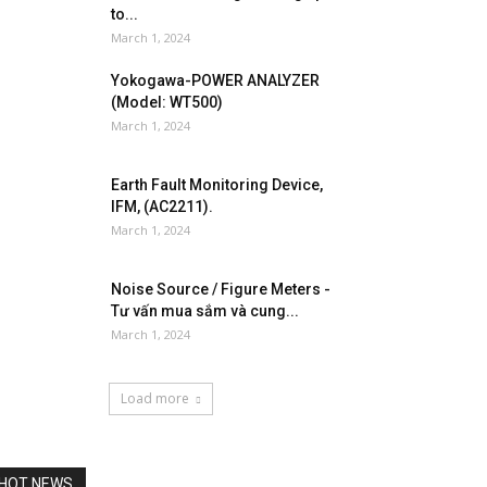
to...
March 1, 2024
Yokogawa-POWER ANALYZER
(Model: WT500)
March 1, 2024
Earth Fault Monitoring Device,
IFM, (AC2211).
March 1, 2024
Noise Source / Figure Meters -
Tư vấn mua sắm và cung...
March 1, 2024
Load more
HOT NEWS