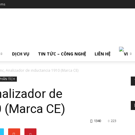
ums
DỊCH VỤ
TIN TỨC – CÔNG NGHỆ
LIÊN HỆ
c, Analizador de inductancia 1910 (Marca CE)
 PHÂN TÍCH
alizador de
0 (Marca CE)
1340
223