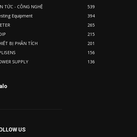
IN TỨC - CÔNG NGHỆ
539
esting Equipment
394
ETER
265
OIP
215
HIẾT BỊ PHÂN TÍCH
201
PLISENS
156
OWER SUPPLY
136
alo
OLLOW US