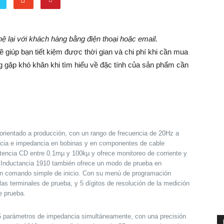
 hệ lại với khách hàng bằng điện thoại hoặc email.
giúp bạn tiết kiệm được thời gian và chi phí khi cần mua
ng gặp khó khăn khi tìm hiểu về đặc tính của sản phẩm cần
 orientado a producción, con un rango de frecuencia de 20Hz a
ncia e impedancia en bobinas y en componentes de cable
tencia CD entre 0.1mµ y 100kµ y ofrece monitoreo de corriente y
e Inductancia 1910 también ofrece un modo de prueba en
un comando simple de inicio. Con su menú de programación
s terminales de prueba, y 5 dígitos de resolución de la medición
e prueba.
5 parámetros de impedancia simultáneamente, con una precisión