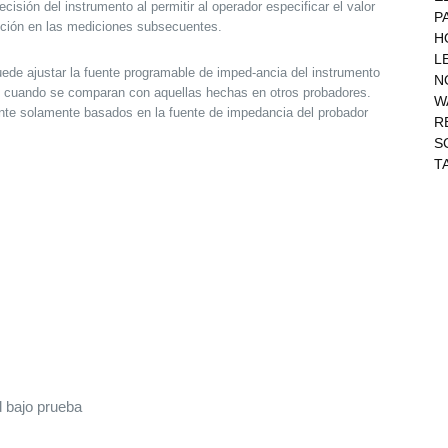
isión del instrumento al permitir al operador especificar el valor
P
ección en las mediciones subsecuentes.
H
L
ede ajustar la fuente programable de imped-ancia del instrumento
N
te cuando se comparan con aquellas hechas en otros probadores.
W
nte solamente basados en la fuente de impedancia del probador
R
S
T
d bajo prueba