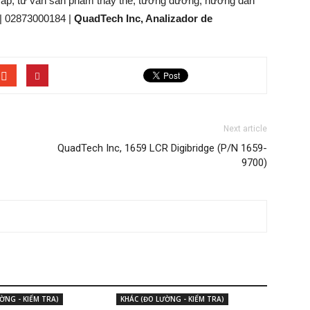
cấp, tư vấn sản phẩm thay thế; tương đương, hướng dẫn
| 02873000184 |
QuadTech Inc, Analizador de
Next article
QuadTech Inc, 1659 LCR Digibridge (P/N 1659-
9700)
ỜNG - KIỂM TRA)
KHÁC (ĐO LƯỜNG - KIỂM TRA)