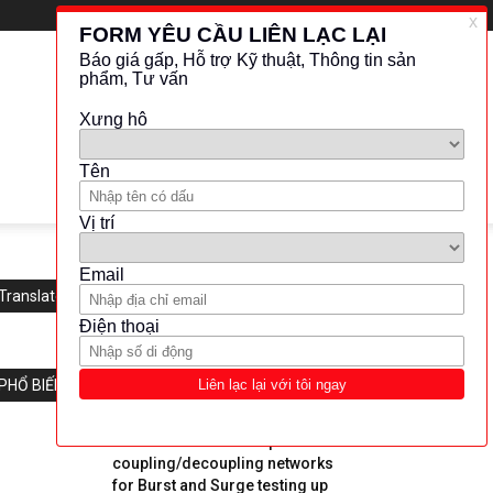
Translate this website
PHỔ BIẾN
EMTEST-Combined 1-phase
coupling/decoupling networks
for Burst and Surge testing up