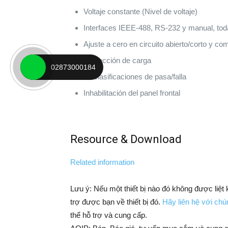
Voltaje constante (Nivel de voltaje)
Interfaces IEEE-488, RS-232 y manual, tod
Ajuste a cero en circuito abierto/corto y c
Corrección de carga
02873000184
14 clasificaciones de pasa/falla
Inhabilitación del panel frontal
Resource & Download
Related information
Lưu ý: Nếu một thiết bị nào đó không được liệt
trợ được bạn về thiết bị đó.
Hãy liên hệ với chún
thể hỗ trợ và cung cấp.