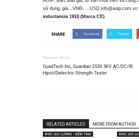
AOIP: Bán, Báo giá, tư vấn mua sắm và cung 
sử dụng, giá…VNĐ, …USD info@aoip.com.vn 
inductancia 1910 (Marca CE)
.
SHARE
Facebook
Twitter
Previous article
QuadTech Inc, Guardian 2530 5KV AC/DC/IR
Hipot/Dielectric Strength Tester
RELATED ARTICLES
MORE FROM AUTHOR
KHÁC (ĐO LƯỜNG - KIỂM TRA)
KHÁC (ĐO LƯ