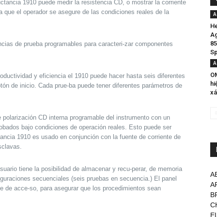
ctancia 1910 puede medir la resistencia CD, o mostrar la corriente
a que el operador se asegure de las condiciones reales de la
A
He
Ag
85
cias de prueba programables para caracteri-zar componentes
Sp
A
OM
ductividad y eficiencia el 1910 puede hacer hasta seis diferentes
hi
ón de inicio. Cada prue-ba puede tener diferentes parámetros de
xá
 polarización CD interna programable del instrumento con un
obados bajo condiciones de operación reales. Esto puede ser
ancia 1910 es usado en conjunción con la fuente de corriente de
sclavas.
suario tiene la posibilidad de almacenar y recu-perar, de memoria
A
iguraciones secuenciales (seis pruebas en secuencia.) El panel
A
ve de acce-so, para asegurar que los procedimientos sean
B
C
E