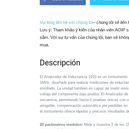
Vui lòng liên hệ với chúng tôi
–
chúng tôi sẽ liên
Lưu ý: Tham khảo ý kiến của nhân viên AOIP sẽ 
sắm. ​​Với sự tư vấn của chúng tôi, bạn sẽ khô
mua.
Descripción
El Analizador de Inductancia 1910 es un instrumento
1MHz, diseñado para realizar mediciones de inducta
enrollado. La unidad también es capaz de medir resis
voltaje del componente bajo prueba. El Analizador d
secuencia, permitiendo hasta 6 pruebas únicas con 
amigable, compensación automática por perdidas en la
el instrumento ofrece rápidos y precisos resultados d
20 parámetros medidos:
Mide y muestra 2 de los 1