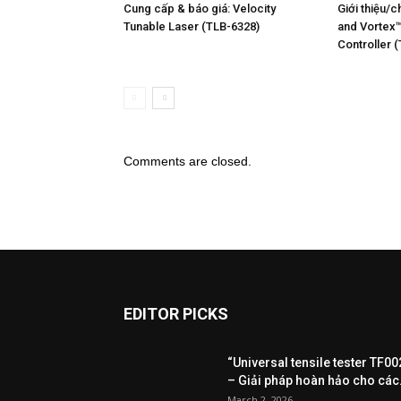
Cung cấp & báo giá: Velocity
Giới thiệu/
Tunable Laser (TLB-6328)
and Vortex™
Controller 
Comments are closed.
EDITOR PICKS
“Universal tensile tester TF00
– Giải pháp hoàn hảo cho các.
March 2, 2026