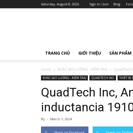
Saturday, August 8, 2026
Sign in / Join
Blog
For
AOIP
Việt
Nam
TRANG CHỦ
GIỚI THIỆU
SẢN PHẨM
Home
KHÁC (ĐO LƯỜNG - KIỂM TRA)
QuadTech In
KHÁC (ĐO LƯỜNG - KIỂM TRA)
QUADTECH INC
THIẾT BỊ
QuadTech Inc, An
inductancia 191
By
-
March 1, 2024
Share on Facebook
Tweet on Twitter