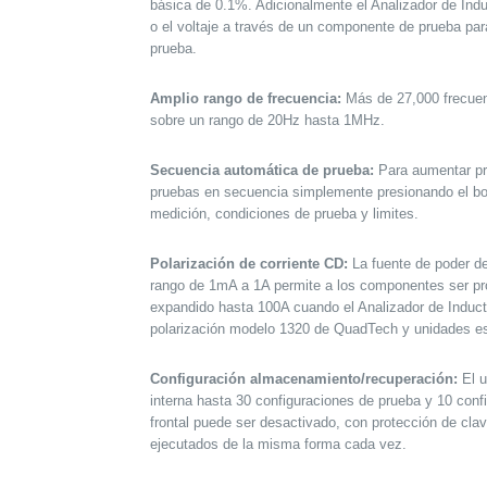
básica de 0.1%. Adicionalmente el Analizador de Indu
o el voltaje a través de un componente de prueba par
prueba.
Amplio rango de frecuencia:
Más de 27,000 frecuen
sobre un rango de 20Hz hasta 1MHz.
Secuencia automática de prueba:
Para aumentar pro
pruebas en secuencia simplemente presionando el bot
medición, condiciones de prueba y limites.
Polarización de corriente CD:
La fuente de poder de
rango de 1mA a 1A permite a los componentes ser pr
expandido hasta 100A cuando el Analizador de Induct
polarización modelo 1320 de QuadTech y unidades e
Configuración almacenamiento/recuperación:
El u
interna hasta 30 configuraciones de prueba y 10 conf
frontal puede ser desactivado, con protección de cla
ejecutados de la misma forma cada vez.