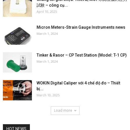
試験 – công cụ...
April 10, 2025
Micron Meters-Strain Gauge Instruments news
March 1, 2024
Tinker & Rasor – CP Test Station (Model: T-1 CP)
March 1, 2024
WOKIN Digital Caliper với 4 chế độ đo – Thiết
bị...
March 10, 2025
Load more
HOT NEWS