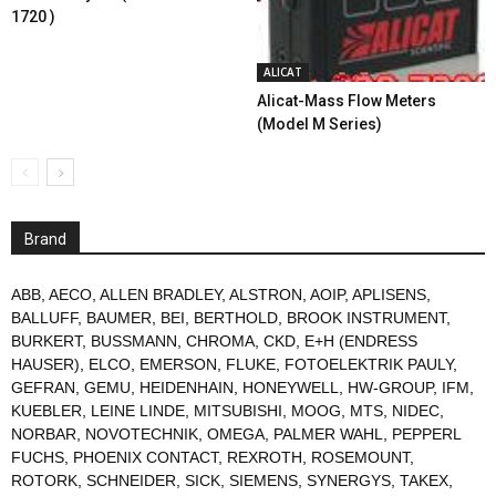
1720 )
ALICAT
Alicat-Mass Flow Meters
(Model M Series)
Brand
ABB
,
AECO
,
ALLEN BRADLEY
,
ALSTRON
,
AOIP
,
APLISENS
,
BALLUFF
,
BAUMER
,
BEI
,
BERTHOLD
,
BROOK INSTRUMENT
,
BURKERT
,
BUSSMANN
,
CHROMA
,
CKD
,
E+H (ENDRESS
HAUSER)
,
ELCO
,
EMERSON
,
FLUKE
,
FOTOELEKTRIK PAULY
,
GEFRAN
,
GEMU
,
HEIDENHAIN
,
HONEYWELL
,
HW-GROUP
,
IFM
,
KUEBLER
,
LEINE LINDE
,
MITSUBISHI
,
MOOG
,
MTS
,
NIDEC
,
NORBAR
,
NOVOTECHNIK
,
OMEGA
,
PALMER WAHL
,
PEPPERL
FUCHS
,
PHOENIX CONTACT
,
REXROTH
,
ROSEMOUNT
,
ROTORK
,
SCHNEIDER
,
SICK
,
SIEMENS
,
SYNERGYS
,
TAKEX
,