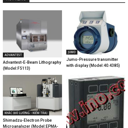
JUMO
ADVANTEST
Jumo-Pressure transmitter
Advantest-E-Beam Lithography
with display (Model:40.4385)
(Model:F5113)
KHÁC (ĐO LƯỜNG - KIỂM TRA)
Shimadzu-Electron Probe
Microanalyzer (Model:EPMA-