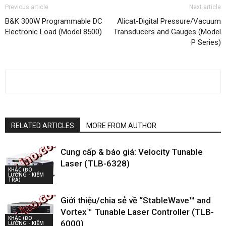
Previous article
Next article
B&K 300W Programmable DC
Alicat-Digital Pressure/Vacuum
Electronic Load (Model 8500)
Transducers and Gauges (Model
P Series)
RELATED ARTICLES
MORE FROM AUTHOR
Cung cấp & báo giá: Velocity Tunable
Laser (TLB-6328)
KHÁC (ĐO
LƯỜNG - KIỂM
TRA)
Giới thiệu/chia sẻ về “StableWave™ and
Vortex™ Tunable Laser Controller (TLB-
KHÁC (ĐO
6000)
LƯỜNG - KIỂM