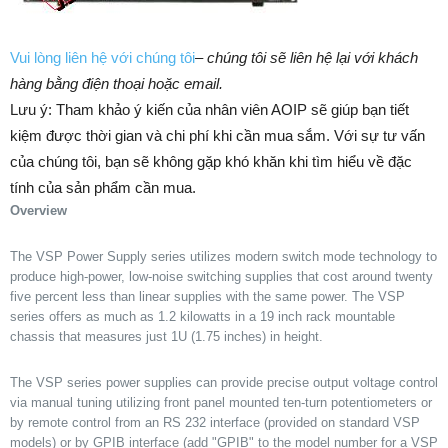
Vui lòng liên hệ với chúng tôi
–
chúng tôi sẽ liên hệ lại với khách
hàng bằng điện thoại hoặc email.
Lưu ý: Tham khảo ý kiến của nhân viên AOIP sẽ giúp bạn tiết
kiệm được thời gian và chi phí khi cần mua sắm. ​​Với sự tư vấn
của chúng tôi, bạn sẽ không gặp khó khăn khi tìm hiểu về đặc
tính của sản phẩm cần mua.
Overview
The VSP Power Supply series utilizes modern switch mode technology to
produce high-power, low-noise switching supplies that cost around twenty
five percent less than linear supplies with the same power. The VSP
series offers as much as 1.2 kilowatts in a 19 inch rack mountable
chassis that measures just 1U (1.75 inches) in height.
The VSP series power supplies can provide precise output voltage control
via manual tuning utilizing front panel mounted ten-turn potentiometers or
by remote control from an RS 232 interface (provided on standard VSP
models) or by GPIB interface (add "GPIB" to the model number for a VSP