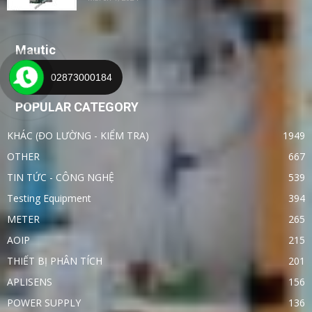
Mautic
02873000184
POPULAR CATEGORY
KHÁC (ĐO LƯỜNG - KIỂM TRA)
1949
OTHER
667
TIN TỨC - CÔNG NGHỆ
539
Testing Equipment
394
METER
265
AOIP
215
THIẾT BỊ PHÂN TÍCH
201
APLISENS
156
POWER SUPPLY
136