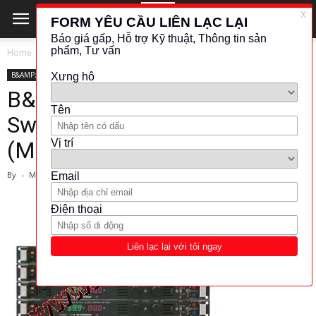
Home
B&AMP;K PRECISION
B&AMP;K PRECISION
KHÁC (ĐO LƯỜNG - KIỂM TRA)
POWER SUPPLY
B&K Precision-High Power
Switching Power Supply
(Model VSP6020)
By
-
March 1, 2024
1203
132