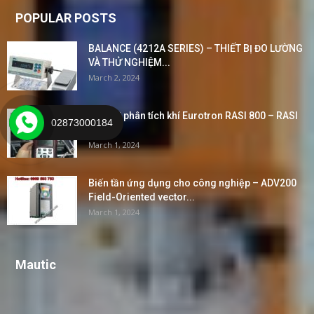
POPULAR POSTS
BALANCE (4212A SERIES) – THIẾT BỊ ĐO LƯỜNG
VÀ THỬ NGHIỆM...
March 2, 2024
Thiết bị phân tích khí Eurotron RASI 800 – RASI
02873000184
800...
March 1, 2024
Biến tần ứng dụng cho công nghiệp – ADV200
Field-Oriented vector...
March 1, 2024
Mautic