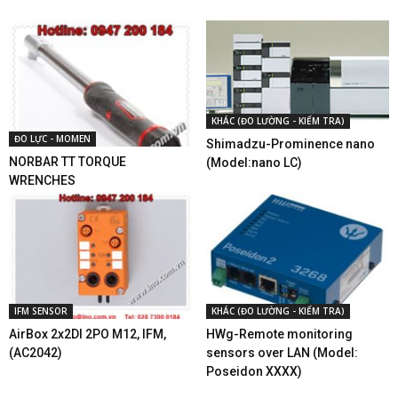
KHÁC (ĐO LƯỜNG - KIỂM TRA)
ĐO LỰC - MOMEN
Shimadzu-Prominence nano
NORBAR TT TORQUE
(Model:nano LC)
WRENCHES
IFM SENSOR
KHÁC (ĐO LƯỜNG - KIỂM TRA)
AirBox 2x2DI 2PO M12, IFM,
HWg-Remote monitoring
(AC2042)
sensors over LAN (Model:
Poseidon XXXX)