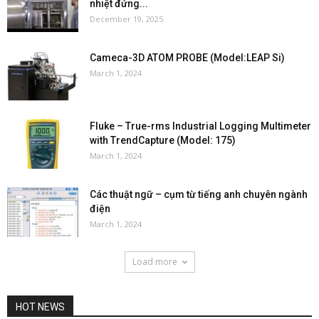
nhiệt đứng...
December 19, 2025
Cameca-3D ATOM PROBE (Model:LEAP Si)
March 1, 2024
Fluke – True-rms Industrial Logging Multimeter
with TrendCapture (Model: 175)
March 1, 2024
Các thuật ngữ – cụm từ tiếng anh chuyên ngành
điện
March 1, 2024
Load more
HOT NEWS