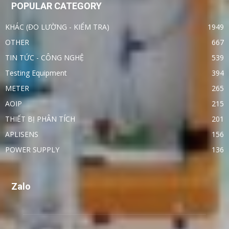
POPULAR CATEGORY
KHÁC (ĐO LƯỜNG - KIỂM TRA)
1949
OTHER
667
TIN TỨC - CÔNG NGHỆ
539
Testing Equipment
394
METER
265
AOIP
215
THIẾT BỊ PHÂN TÍCH
201
APLISENS
156
POWER SUPPLY
136
Zalo