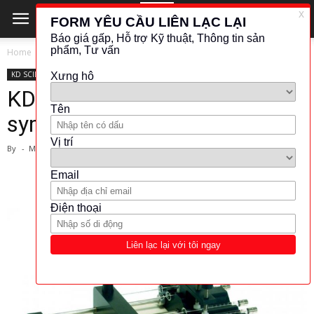
Home
KD SCIENTIFIC
KD SCIENTIFIC
KHÁC (ĐO LƯỜNG - KIỂM TRA)
OTHER
KD Scientific- Infuse-only
syringe pump (Model KDS250)
By
-
March 1, 2024
1187
152