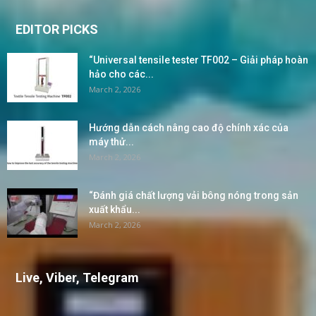
EDITOR PICKS
“Universal tensile tester TF002 – Giải pháp hoàn
hảo cho các...
March 2, 2026
Hướng dẫn cách nâng cao độ chính xác của
máy thử...
March 2, 2026
“Đánh giá chất lượng vải bông nóng trong sản
xuất khẩu...
March 2, 2026
Live, Viber, Telegram