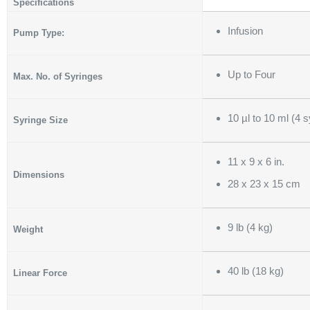
Specifications
Infusion
Pump Type:
Up to Four
Max. No. of Syringes
10 µl to 10 ml (4 
Syringe Size
11 x 9 x 6 in.
Dimensions
28 x 23 x 15 cm
9 lb (4 kg)
Weight
40 lb (18 kg)
Linear Force