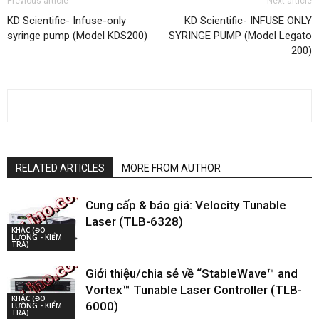
Previous article
Next article
KD Scientific- Infuse-only
KD Scientific- INFUSE ONLY
syringe pump (Model KDS200)
SYRINGE PUMP (Model Legato
200)
RELATED ARTICLES
MORE FROM AUTHOR
Cung cấp & báo giá: Velocity Tunable
Laser (TLB-6328)
KHÁC (ĐO
LƯỜNG - KIỂM
TRA)
Giới thiệu/chia sẻ về “StableWave™ and
Vortex™ Tunable Laser Controller (TLB-
KHÁC (ĐO
6000)
LƯỜNG - KIỂM
TRA)