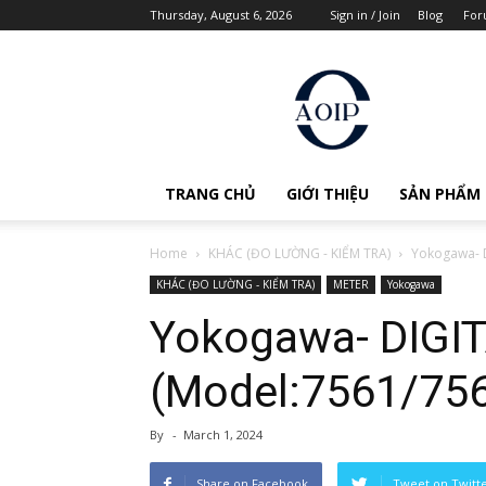
Thursday, August 6, 2026
Sign in / Join
Blog
For
AOIP
Việt
Nam
TRANG CHỦ
GIỚI THIỆU
SẢN PHẨM
Home
KHÁC (ĐO LƯỜNG - KIỂM TRA)
Yokogawa- 
KHÁC (ĐO LƯỜNG - KIỂM TRA)
METER
Yokogawa
Yokogawa- DIGI
(Model:7561/75
By
-
March 1, 2024
Share on Facebook
Tweet on Twitt