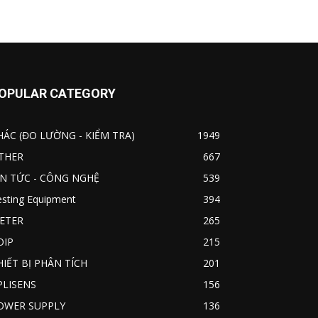
OPULAR CATEGORY
HÁC (ĐO LƯỜNG - KIỂM TRA)
1949
THER
667
IN TỨC - CÔNG NGHỆ
539
esting Equipment
394
ETER
265
OIP
215
HIẾT BỊ PHÂN TÍCH
201
PLISENS
156
OWER SUPPLY
136