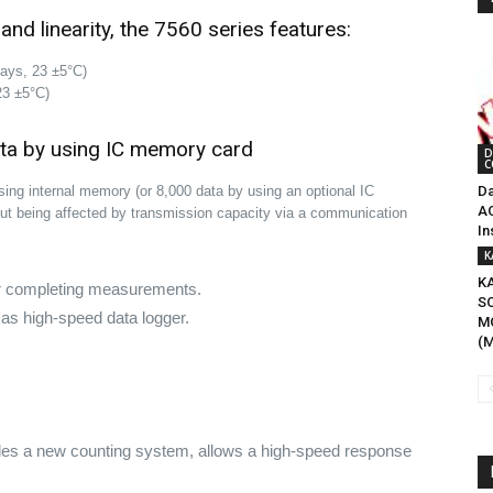
 and linearity, the 7560 series features:
days, 23 ±5°C)
23 ±5°C)
ta by using IC memory card
D
C
Da
ing internal memory (or 8,000 data by using an optional IC
AC
ut being affected by transmission capacity via a communication
In
K
K
ter completing measurements.
S
as high-speed data logger.
M
(M
es a new counting system, allows a high-speed response