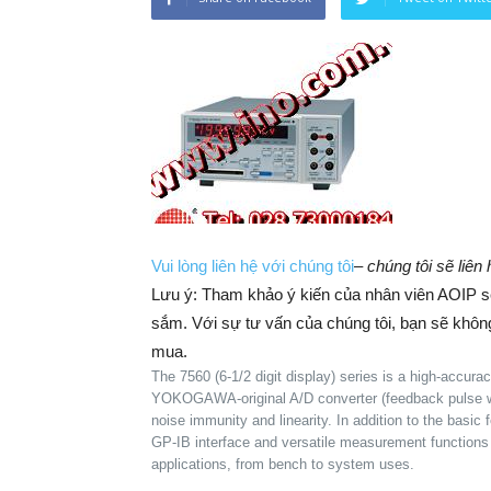
Vui lòng liên hệ với chúng tôi
–
chúng tôi sẽ liên
Lưu ý: Tham khảo ý kiến của nhân viên AOIP sẽ 
sắm. ​​Với sự tư vấn của chúng tôi, bạn sẽ khô
mua.
The 7560 (6-1/2 digit display) series is a high-accura
YOKOGAWA-original A/D converter (feedback pulse wid
noise immunity and linearity. In addition to the basic
GP-IB interface and versatile measurement functions a
applications, from bench to system uses.