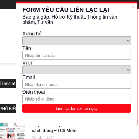
Translate this website
PHỔ BIẾN
Máy đo LCR Applent AT811 và
cách dùng – LCR Meter
March 1, 2024