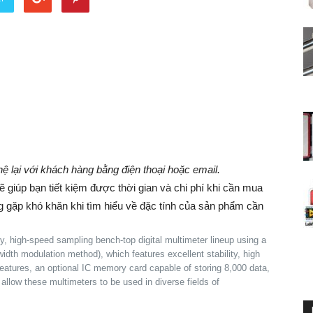
 hệ lại với khách hàng bằng điện thoại hoặc email.
giúp bạn tiết kiệm được thời gian và chi phí khi cần mua
ng gặp khó khăn khi tìm hiểu về đặc tính của sản phẩm cần
cy, high-speed sampling bench-top digital multimeter lineup using a
th modulation method), which features excellent stability, high
 features, an optional IC memory card capable of storing 8,000 data,
llow these multimeters to be used in diverse fields of