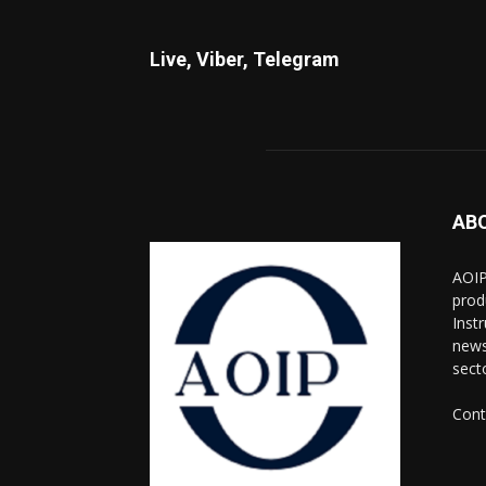
Live, Viber, Telegram
AB
AOIP
prod
Inst
news
sect
Cont