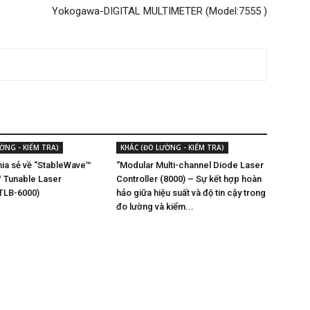
Yokogawa-DIGITAL MULTIMETER (Model:7555 )
ỜNG - KIỂM TRA)
KHÁC (ĐO LƯỜNG - KIỂM TRA)
chia sẻ về “StableWave™
“Modular Multi-channel Diode Laser
 Tunable Laser
Controller (8000) – Sự kết hợp hoàn
(TLB-6000)
hảo giữa hiệu suất và độ tin cậy trong
đo lường và kiểm...