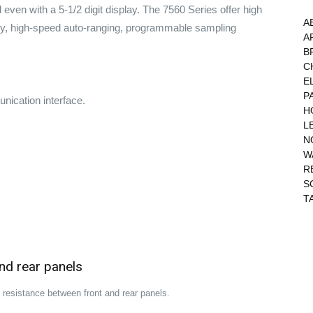
even with a 5-1/2 digit display. The 7560 Series offer high
A
ty, high-speed auto-ranging, programmable sampling
A
B
C
E
P
nication interface.
H
L
N
W
R
S
T
nd rear panels
d resistance between front and rear panels.