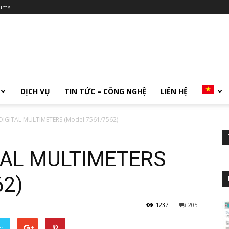
ums
DỊCH VỤ
TIN TỨC – CÔNG NGHỆ
LIÊN HỆ
DIGITAL MULTIMETERS (Model:7561/7562)
TAL MULTIMETERS
62)
1237
205
er