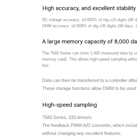
High accuracy, and excellent stability
DC voltage accuracy: ±0.003% of rdg ±15 digits (90 
OHM accuracy: ±0.009% of rdg ±30 digits (90 days, 
A large memory capacity of 8,000 da
The 7560 Series can store 1,000 measured data by us
memory card). This allows high-speed sampling witho
bus.
Data can then be transferred to a controller af
These storage functions allow DMM to be used 
High-speed sampling
7560 Series: 333 times/s
The feedback PWM A/D converter, which includ
without changing any excellent features.