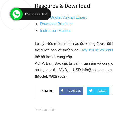
Resource & Download
02873000184
Get a Quote / Ask an Expert
Download Brochure
Instruction Manual
Lưu ý: Nếu một thiết bị nào đó không được liệt
trợ được bạn về thiết bị đó.
Hãy liên hệ với chún
thể hỗ trợ và cung cấp.
AOIP: Bán, Báo giá, tư vấn mua sắm và cung 
sử dụng, giá…VNĐ, …USD info@aoip.com.vn 
(Model:7561/7562)
.
SHARE
Facebook
Twitter
Previous article