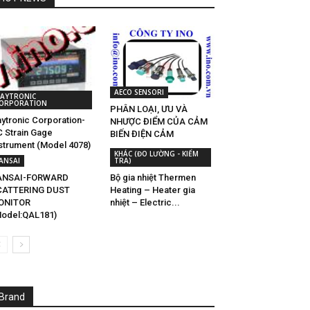
AECO SENSORI
AYTRONIC
ORPORATION
PHÂN LOẠI, ƯU VÀ
ytronic Corporation-
NHƯỢC ĐIỂM CỦA CẢM
 Strain Gage
BIẾN ĐIỆN CẢM
strument (Model 4078)
KHÁC (ĐO LƯỜNG - KIỂM
ANSAI
TRA)
ANSAI-FORWARD
Bộ gia nhiệt Thermen
CATTERING DUST
Heating – Heater gia
ONITOR
nhiệt – Electric...
odel:QAL181)
Brand