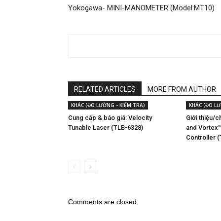
Yokogawa- MINI-MANOMETER (Model:MT10)
RELATED ARTICLES
MORE FROM AUTHOR
KHÁC (ĐO LƯỜNG - KIỂM TRA)
KHÁC (ĐO LƯ
Cung cấp & báo giá: Velocity
Giới thiệu/
Tunable Laser (TLB-6328)
and Vortex™
Controller 
Comments are closed.