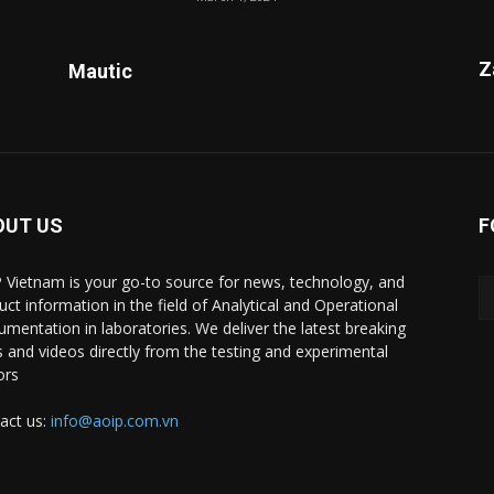
Z
Mautic
OUT US
F
 Vietnam is your go-to source for news, technology, and
uct information in the field of Analytical and Operational
rumentation in laboratories. We deliver the latest breaking
 and videos directly from the testing and experimental
ors
act us:
info@aoip.com.vn