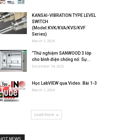
KANSAI-VIBRATION TYPE LEVEL
SWITCH
(Model:KVK/KVA/KVS/KVF
Series)
March 1, 2024
“Thử nghiệm SANWOOD 3 lớp
cho bình điện chống nổ: Sự...
December 14, 2025
Học LabVIEW qua Video. Bài 1-3
March 1, 2024
Load more
HOT NEWS