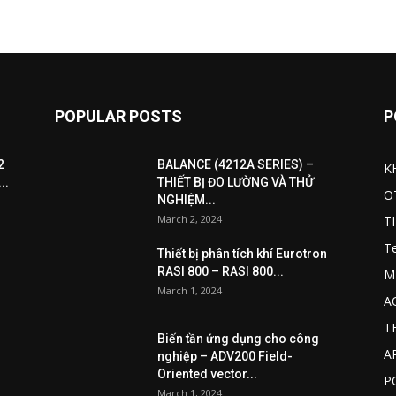
POPULAR POSTS
P
2
BALANCE (4212A SERIES) –
K
..
THIẾT BỊ ĐO LƯỜNG VÀ THỬ
O
NGHIỆM...
March 2, 2024
T
T
Thiết bị phân tích khí Eurotron
RASI 800 – RASI 800...
M
March 1, 2024
A
T
Biến tần ứng dụng cho công
A
nghiệp – ADV200 Field-
Oriented vector...
P
March 1, 2024