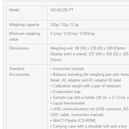
Model
AD-4212B-PT
Weighing capacity
110g / 31g / 5.1g
Minimum weighing
0.1mg / 0.01mg / 0.001mg
value
Dimensions
Weighing unit: 80 (W) x 230 (D) x 200 (H)mm
Display (with a stand): 237 (W) x 150 (D) x 155
(H)mm
Standard
• Instruction manual
Accessories
• Balance including the weighing pan unit, bree
break, AC adapter and AC adapter ID label
• Calibration weight with a pair of tweezers
• Evaporation trap
• Sample cup with a holder (30 mL x 2 / 5 mL x
• Liquid thermometer
• USB communications kit (USB converter, RS
232C cable, Instruction manual)
• WinCT-Pipette (CD-ROM)
• Carrying case with a shoulder belt and a key