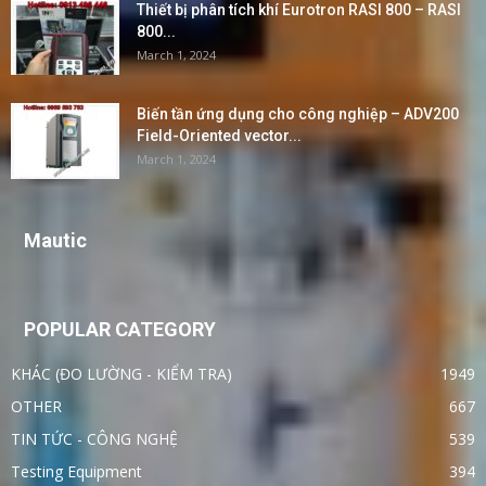
Thiết bị phân tích khí Eurotron RASI 800 – RASI
800...
March 1, 2024
Biến tần ứng dụng cho công nghiệp – ADV200
Field-Oriented vector...
March 1, 2024
Mautic
POPULAR CATEGORY
KHÁC (ĐO LƯỜNG - KIỂM TRA)
1949
OTHER
667
TIN TỨC - CÔNG NGHỆ
539
Testing Equipment
394