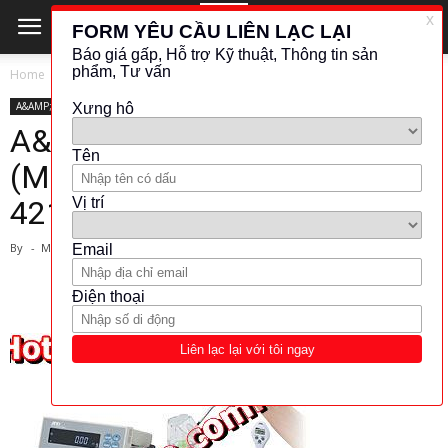
Home
A&AMP;D COMPANY
A&AMP;D COMPANY
KHÁC (ĐO LƯỜNG - KIỂM TRA)
OTHER
A&D-Pipette Accuracy Testers
(Model:AD-4212B-PT / AD-
4212A-PT / FX-300i-PT)
By
-
March 1, 2024
3453
775