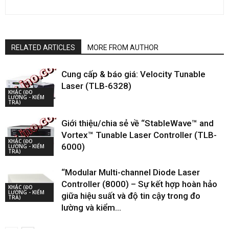
RELATED ARTICLES
MORE FROM AUTHOR
Cung cấp & báo giá: Velocity Tunable
Laser (TLB-6328)
KHÁC (ĐO
LƯỜNG - KIỂM
TRA)
Giới thiệu/chia sẻ về “StableWave™ and
Vortex™ Tunable Laser Controller (TLB-
KHÁC (ĐO
6000)
LƯỜNG - KIỂM
TRA)
“Modular Multi-channel Diode Laser
Controller (8000) – Sự kết hợp hoàn hảo
KHÁC (ĐO
LƯỜNG - KIỂM
giữa hiệu suất và độ tin cậy trong đo
TRA)
lường và kiểm...