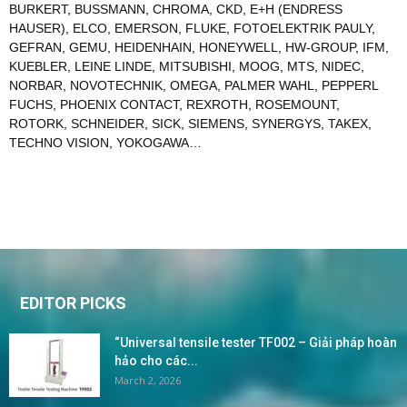
BURKERT
,
BUSSMANN
,
CHROMA
,
CKD
,
E+H (ENDRESS
HAUSER)
,
ELCO
,
EMERSON
,
FLUKE
,
FOTOELEKTRIK PAULY
,
GEFRAN
,
GEMU
,
HEIDENHAIN
,
HONEYWELL
,
HW-GROUP
,
IFM
,
KUEBLER
,
LEINE LINDE
,
MITSUBISHI
,
MOOG
,
MTS
,
NIDEC
,
NORBAR
,
NOVOTECHNIK
,
OMEGA
,
PALMER WAHL
,
PEPPERL
FUCHS
,
PHOENIX CONTACT
,
REXROTH
,
ROSEMOUNT
,
ROTORK
,
SCHNEIDER
,
SICK
,
SIEMENS
,
SYNERGYS
,
TAKEX
,
TECHNO VISION
,
YOKOGAWA
…
EDITOR PICKS
“Universal tensile tester TF002 – Giải pháp hoàn
hảo cho các...
March 2, 2026