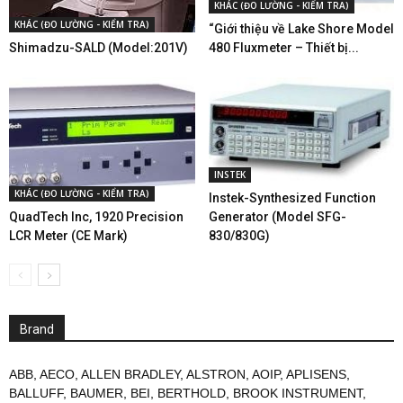
KHÁC (ĐO LƯỜNG - KIỂM TRA)
KHÁC (ĐO LƯỜNG - KIỂM TRA)
“Giới thiệu về Lake Shore Model
Shimadzu-SALD (Model:201V)
480 Fluxmeter – Thiết bị...
INSTEK
KHÁC (ĐO LƯỜNG - KIỂM TRA)
Instek-Synthesized Function
Generator (Model SFG-
QuadTech Inc, 1920 Precision
830/830G)
LCR Meter (CE Mark)
Brand
ABB
,
AECO
,
ALLEN BRADLEY
,
ALSTRON
,
AOIP
,
APLISENS
,
BALLUFF
,
BAUMER
,
BEI
,
BERTHOLD
,
BROOK INSTRUMENT
,