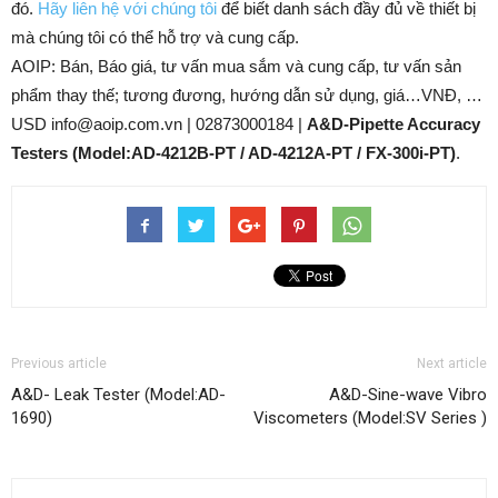
đó.
Hãy liên hệ với chúng tôi
để biết danh sách đầy đủ về thiết bị
mà chúng tôi có thể hỗ trợ và cung cấp.
AOIP: Bán, Báo giá, tư vấn mua sắm và cung cấp, tư vấn sản
phẩm thay thế; tương đương, hướng dẫn sử dụng, giá…VNĐ, …
USD info@aoip.com.vn | 02873000184 |
A&D-Pipette Accuracy
Testers (Model:AD-4212B-PT / AD-4212A-PT / FX-300i-PT)
.
Previous article
Next article
A&D- Leak Tester (Model:AD-
A&D-Sine-wave Vibro
1690)
Viscometers (Model:SV Series )