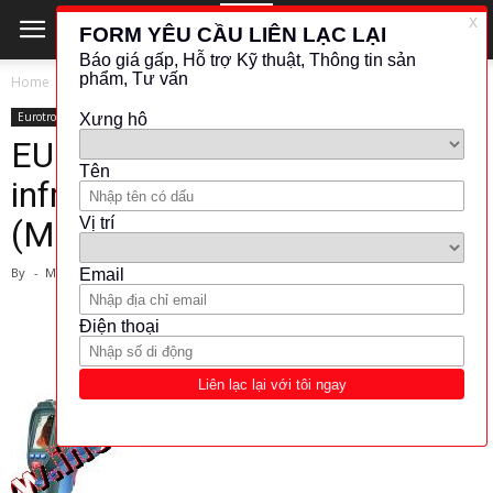
Home
Eurotron
Eurotron
KHÁC (ĐO LƯỜNG - KIỂM TRA)
METER
EUROTRON- Professional
infrared thermometer
(Model:IRtec P IVT)
By
-
March 1, 2024
4242
983