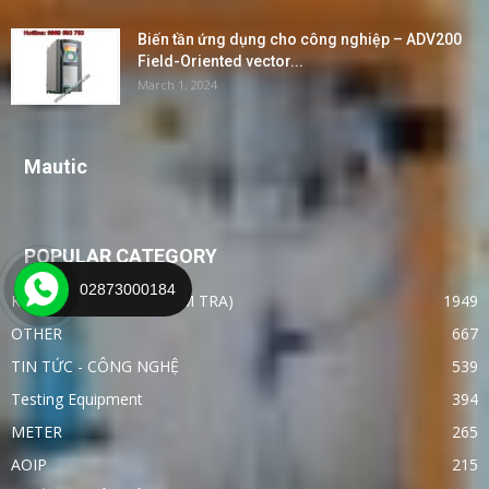
Biến tần ứng dụng cho công nghiệp – ADV200
Field-Oriented vector...
March 1, 2024
Mautic
POPULAR CATEGORY
02873000184
KHÁC (ĐO LƯỜNG - KIỂM TRA)
1949
OTHER
667
TIN TỨC - CÔNG NGHỆ
539
Testing Equipment
394
METER
265
AOIP
215