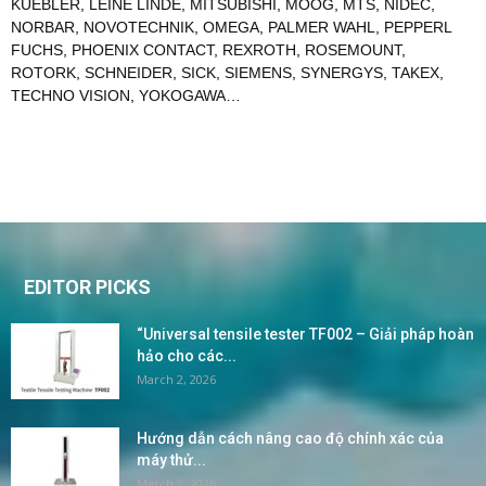
KUEBLER
,
LEINE LINDE
,
MITSUBISHI
,
MOOG
,
MTS
,
NIDEC
,
NORBAR
,
NOVOTECHNIK
,
OMEGA
,
PALMER WAHL
,
PEPPERL
FUCHS
,
PHOENIX CONTACT
,
REXROTH
,
ROSEMOUNT
,
ROTORK
,
SCHNEIDER
,
SICK
,
SIEMENS
,
SYNERGYS
,
TAKEX
,
TECHNO VISION
,
YOKOGAWA
…
EDITOR PICKS
“Universal tensile tester TF002 – Giải pháp hoàn
hảo cho các...
March 2, 2026
Hướng dẫn cách nâng cao độ chính xác của
máy thử...
March 2, 2026