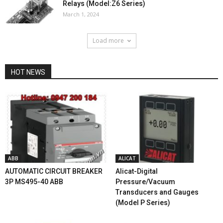
Relays (Model:Z6 Series)
March 1, 2024
Load more
HOT NEWS
ABB
ALICAT
AUTOMATIC CIRCUIT BREAKER
Alicat-Digital
3P MS495-40 ABB
Pressure/Vacuum
Transducers and Gauges
(Model P Series)