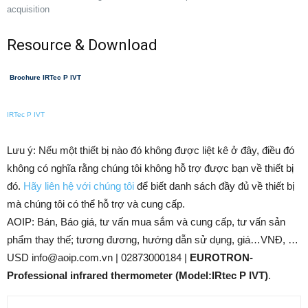
acquisition
Resource & Download
Brochure IRTec P IVT
IRTec P IVT
Lưu ý: Nếu một thiết bị nào đó không được liệt kê ở đây, điều đó
không có nghĩa rằng chúng tôi không hỗ trợ được bạn về thiết bị
đó.
Hãy liên hệ với chúng tôi
để biết danh sách đầy đủ về thiết bị
mà chúng tôi có thể hỗ trợ và cung cấp.
AOIP: Bán, Báo giá, tư vấn mua sắm và cung cấp, tư vấn sản
phẩm thay thế; tương đương, hướng dẫn sử dụng, giá…VNĐ, …
USD info@aoip.com.vn | 02873000184 |
EUROTRON-
Professional infrared thermometer (Model:IRtec P IVT)
.