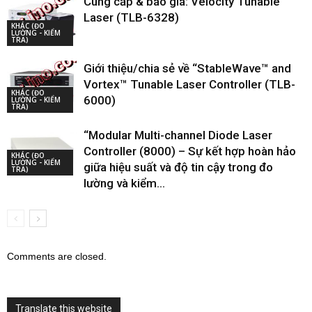
Cung cấp & báo giá: Velocity Tunable
Laser (TLB-6328)
KHÁC (ĐO
LƯỜNG - KIỂM
TRA)
Giới thiệu/chia sẻ về “StableWave™ and
Vortex™ Tunable Laser Controller (TLB-
KHÁC (ĐO
6000)
LƯỜNG - KIỂM
TRA)
“Modular Multi-channel Diode Laser
Controller (8000) – Sự kết hợp hoàn hảo
KHÁC (ĐO
LƯỜNG - KIỂM
giữa hiệu suất và độ tin cậy trong đo
TRA)
lường và kiểm...
Comments are closed.
Translate this website