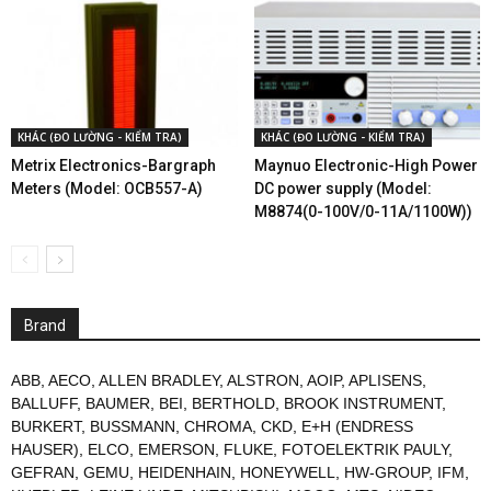
KHÁC (ĐO LƯỜNG - KIỂM TRA)
KHÁC (ĐO LƯỜNG - KIỂM TRA)
Metrix Electronics-Bargraph
Maynuo Electronic-High Power
Meters (Model: OCB557-A)
DC power supply (Model:
M8874(0-100V/0-11A/1100W))
Brand
ABB
,
AECO
,
ALLEN BRADLEY
,
ALSTRON
,
AOIP
,
APLISENS
,
BALLUFF
,
BAUMER
,
BEI
,
BERTHOLD
,
BROOK INSTRUMENT
,
BURKERT
,
BUSSMANN
,
CHROMA
,
CKD
,
E+H (ENDRESS
HAUSER)
,
ELCO
,
EMERSON
,
FLUKE
,
FOTOELEKTRIK PAULY
,
GEFRAN
,
GEMU
,
HEIDENHAIN
,
HONEYWELL
,
HW-GROUP
,
IFM
,