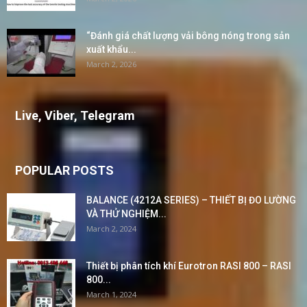
“Đánh giá chất lượng vải bông nóng trong sản
xuất khẩu...
March 2, 2026
Live, Viber, Telegram
POPULAR POSTS
BALANCE (4212A SERIES) – THIẾT BỊ ĐO LƯỜNG
VÀ THỬ NGHIỆM...
March 2, 2024
Thiết bị phân tích khí Eurotron RASI 800 – RASI
800...
March 1, 2024