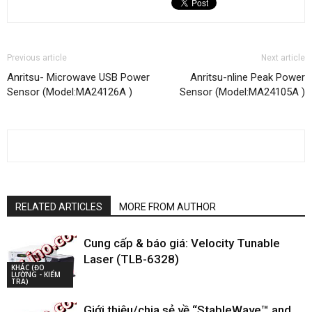
Previous article
Next article
Anritsu- Microwave USB Power
Anritsu-nline Peak Power
Sensor (Model:MA24126A )
Sensor (Model:MA24105A )
RELATED ARTICLES
MORE FROM AUTHOR
Cung cấp & báo giá: Velocity Tunable
Laser (TLB-6328)
KHÁC (ĐO
LƯỜNG - KIỂM
TRA)
Giới thiệu/chia sẻ về “StableWave™ and