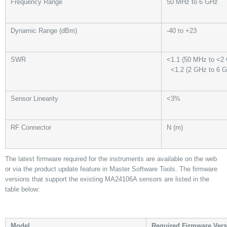
Frequency Range
50 MHz to 6 GHz
Dynamic Range (dBm)
-40 to +23
SWR
<1.1 (50 MHz to <2
<1.2 (2 GHz to 6 
Sensor Linearity
<3%
RF Connector
N (m)
The latest firmware required for the instruments are available on the web
or via the product update feature in Master Software Tools. The firmware
versions that support the existing MA24106A sensors are listed in the
table below:
Model
Required Firmware Vers