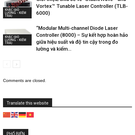
Vortex™ Tunable Laser Controller (TLB-
KHÁC (ĐO
6000)
LƯỜNG - KIỂM
TRA)
“Modular Multi-channel Diode Laser
Controller (8000) – Sự kết hợp hoàn hảo
KHÁC (ĐO
LƯỜNG - KIỂM
giữa hiệu suất và độ tin cậy trong đo
TRA)
lường và kiểm...
Comments are closed.
Translate this website
PHỔ BIẾN