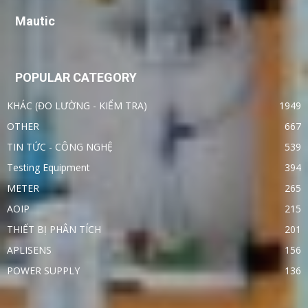
Mautic
POPULAR CATEGORY
KHÁC (ĐO LƯỜNG - KIỂM TRA)
1949
OTHER
667
TIN TỨC - CÔNG NGHỆ
539
Testing Equipment
394
METER
265
AOIP
215
THIẾT BỊ PHÂN TÍCH
201
APLISENS
156
POWER SUPPLY
136