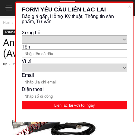
Home
ANRISTSU
ANRISTSU
KHÁC (ĐO LƯỜNG - KIỂM TRA)
SENSOR
Anritsu-USB Power Sensor
(Average) (Model:MA24106A)
By
-
March 1, 2024
4405
783