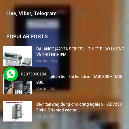
Live, Viber, Telegram
POPULAR POSTS
BALANCE (4212A SERIES) – THIẾT BỊ ĐO LƯỜNG
VÀ THỬ NGHIỆM...
March 2, 2024
02873000184
Thiết bị phân tích khí Eurotron RASI 800 – RASI
800...
March 1, 2024
Biến tần ứng dụng cho công nghiệp – ADV200
Field-Oriented vector...
March 1, 2024