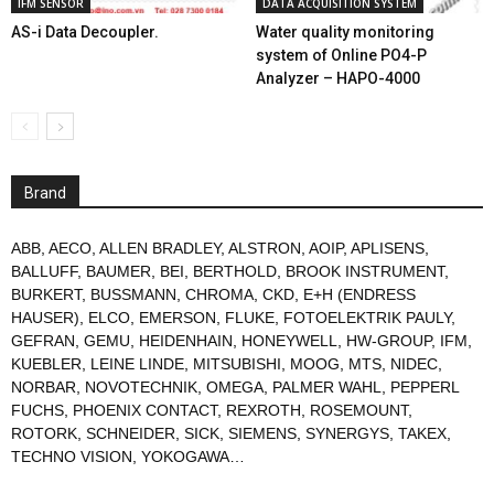
IFM SENSOR
DATA ACQUISITION SYSTEM
AS-i Data Decoupler.
Water quality monitoring
system of Online PO4-P
Analyzer – HAPO-4000
Brand
ABB
,
AECO
,
ALLEN BRADLEY
,
ALSTRON
,
AOIP
,
APLISENS
,
BALLUFF
,
BAUMER
,
BEI
,
BERTHOLD
,
BROOK INSTRUMENT
,
BURKERT
,
BUSSMANN
,
CHROMA
,
CKD
,
E+H (ENDRESS
HAUSER)
,
ELCO
,
EMERSON
,
FLUKE
,
FOTOELEKTRIK PAULY
,
GEFRAN
,
GEMU
,
HEIDENHAIN
,
HONEYWELL
,
HW-GROUP
,
IFM
,
KUEBLER
,
LEINE LINDE
,
MITSUBISHI
,
MOOG
,
MTS
,
NIDEC
,
NORBAR
,
NOVOTECHNIK
,
OMEGA
,
PALMER WAHL
,
PEPPERL
FUCHS
,
PHOENIX CONTACT
,
REXROTH
,
ROSEMOUNT
,
ROTORK
,
SCHNEIDER
,
SICK
,
SIEMENS
,
SYNERGYS
,
TAKEX
,
TECHNO VISION
,
YOKOGAWA
…