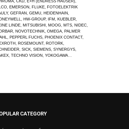
HROMA
,
CKD
,
E+H (ENDRESS HAUSER)
,
LCO
,
EMERSON
,
FLUKE
,
FOTOELEKTRIK
AULY
,
GEFRAN
,
GEMU
,
HEIDENHAIN
,
ONEYWELL
,
HW-GROUP
,
IFM
,
KUEBLER
,
EINE LINDE
,
MITSUBISHI
,
MOOG
,
MTS
,
NIDEC
,
ORBAR
,
NOVOTECHNIK
,
OMEGA
,
PALMER
AHL
,
PEPPERL FUCHS
,
PHOENIX CONTACT
,
EXROTH
,
ROSEMOUNT
,
ROTORK
,
CHNEIDER
,
SICK
,
SIEMENS
,
SYNERGYS
,
AKEX
,
TECHNO VISION
,
YOKOGAWA
…
OPULAR CATEGORY