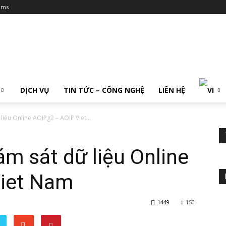
ums
DỊCH VỤ
TIN TỨC – CÔNG NGHỆ
LIÊN HỆ
liệu Online AOIPg2 – AOIP Viet...
ám sát dữ liệu Online
Viet Nam
1449
150