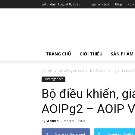
Saturday, August 8, 2026
Sign in / Join
Blog
For
AOIP
Việt
Nam
TRANG CHỦ
GIỚI THIỆU
SẢN PHẨM
Home
Uncategorized
Bộ điều khiển, giám sát dữ 
Uncategorized
Bộ điều khiển, gi
AOIPg2 – AOIP 
By
admin
-
March 1, 2024
Share on Facebook
Tweet on Twitter