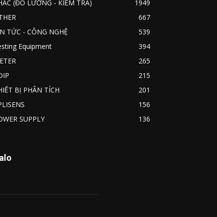
HÁC (ĐO LƯỜNG - KIỂM TRA)
1949
THER
667
IN TỨC - CÔNG NGHỆ
539
esting Equipment
394
ETER
265
OIP
215
HIẾT BỊ PHÂN TÍCH
201
PLISENS
156
OWER SUPPLY
136
alo