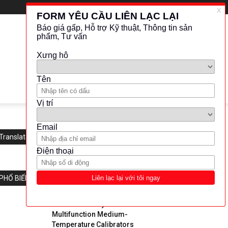
Translate this website
PHỔ BIẾN
EUROTRON- Dry Block
Multifunction Medium-
Temperature Calibrators