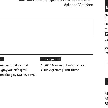
Aplisens Viet Nam
K
T
Na
1.
Co
Wi
I
Cả
IF
ZV
Pr
ed
Uncategorized
uất sản xuất và chất
AI 7000 Máy kiểm tra độ bền kéo
giày với thiết bị thử
AOIP Việt Nam | Distributor
bền đầu giày SATRA TM92
A
A
B