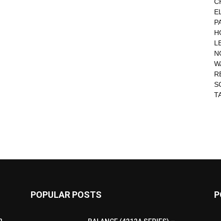
C
E
P
H
L
N
W
R
S
T
POPULAR POSTS
P