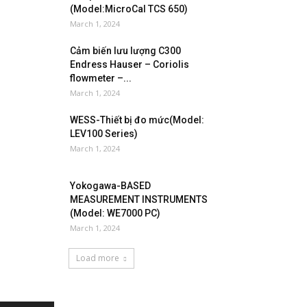
(Model:MicroCal TCS 650)
March 1, 2024
Cảm biến lưu lượng C300
Endress Hauser – Coriolis
flowmeter –...
March 1, 2024
WESS-Thiết bị đo mức(Model:
LEV100 Series)
March 1, 2024
Yokogawa-BASED
MEASUREMENT INSTRUMENTS
(Model: WE7000 PC)
March 1, 2024
Load more