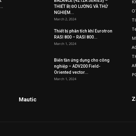
2
BALANCE (4212A SERIES) –
K
..
THIẾT BỊ ĐO LƯỜNG VÀ THỬ
O
NGHIỆM...
March 2, 2024
T
T
Thiết bị phân tích khí Eurotron
RASI 800 – RASI 800...
M
March 1, 2024
A
T
Biến tần ứng dụng cho công
A
nghiệp – ADV200 Field-
Oriented vector...
P
March 1, 2024
Z
Mautic