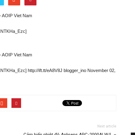
 – AOIP Viet Nam
aENTKHa_Ezc]
 – AOIP Viet Nam
TKHa_Ezc] http://ift.tt/eA8V8J blogger_ino November 02,
Next article
Cảm biến nhiệt độ Aplisens APC-2000ALW/L –