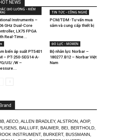
HOT NEWS
HÁC (ĐO LƯỜNG - KIỂM
RA)
TIN TỨC - CÔNG NGHỆ
tional Instruments –
PCM/TDM -Tư vấn mua
06 GHz Dual-Core
sắm và cung cấp thiết bị
ntroller, LX75 FPGA
th Real-Time...
fm
ĐO LỰC - MOMEN
m biến áp suất PT5401
Bộ nhân lực Norbar –
M – PT-250-SEG14-A-
180277.B12 – Norbar Việt
G/US/ /W –
Nam
essure...
Brand
BB
,
AECO
,
ALLEN BRADLEY
,
ALSTRON
,
AOIP
,
PLISENS
,
BALLUFF
,
BAUMER
,
BEI
,
BERTHOLD
,
ROOK INSTRUMENT
,
BURKERT
,
BUSSMANN
,