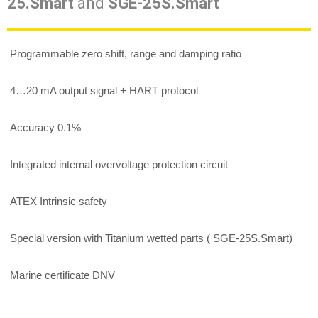
25.Smart
and
SGE-25S.Smart
Programmable zero shift, range and damping ratio
4…20 mA output signal + HART protocol
Accuracy 0.1%
Integrated internal overvoltage protection circuit
ATEX Intrinsic safety
Special version with Titanium wetted parts ( SGE-25S.Smart)
Marine certificate DNV