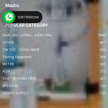
Mautic
02873000184
POPULAR CATEGORY
KHÁC (ĐO LƯỜNG - KIỂM TRA)
1949
OTHER
667
TIN TỨC - CÔNG NGHỆ
539
Testing Equipment
394
METER
265
AOIP
215
THIẾT BỊ PHÂN TÍCH
201
APLISENS
156
POWER SUPPLY
136