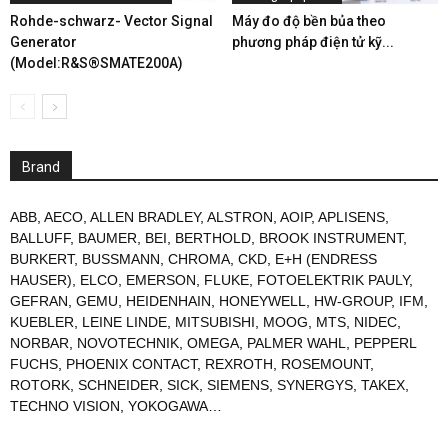
Rohde-schwarz- Vector Signal
Máy đo độ bền bủa theo
Generator
phương pháp điện tử kỹ...
(Model:R&S®SMATE200A)
Brand
ABB
,
AECO
,
ALLEN BRADLEY
,
ALSTRON
,
AOIP
,
APLISENS
,
BALLUFF
,
BAUMER
,
BEI
,
BERTHOLD
,
BROOK INSTRUMENT
,
BURKERT
,
BUSSMANN
,
CHROMA
,
CKD
,
E+H (ENDRESS
HAUSER)
,
ELCO
,
EMERSON
,
FLUKE
,
FOTOELEKTRIK PAULY
,
GEFRAN
,
GEMU
,
HEIDENHAIN
,
HONEYWELL
,
HW-GROUP
,
IFM
,
KUEBLER
,
LEINE LINDE
,
MITSUBISHI
,
MOOG
,
MTS
,
NIDEC
,
NORBAR
,
NOVOTECHNIK
,
OMEGA
,
PALMER WAHL
,
PEPPERL
FUCHS
,
PHOENIX CONTACT
,
REXROTH
,
ROSEMOUNT
,
ROTORK
,
SCHNEIDER
,
SICK
,
SIEMENS
,
SYNERGYS
,
TAKEX
,
TECHNO VISION
,
YOKOGAWA
…