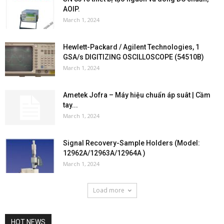
AOIP.
March 1, 2024
Hewlett-Packard / Agilent Technologies, 1
GSA/s DIGITIZING OSCILLOSCOPE (54510B)
March 1, 2024
Ametek Jofra – Máy hiệu chuẩn áp suât | Cầm
tay...
March 1, 2024
Signal Recovery-Sample Holders (Model:
12962A/12963A/12964A )
March 1, 2024
Load more
HOT NEWS