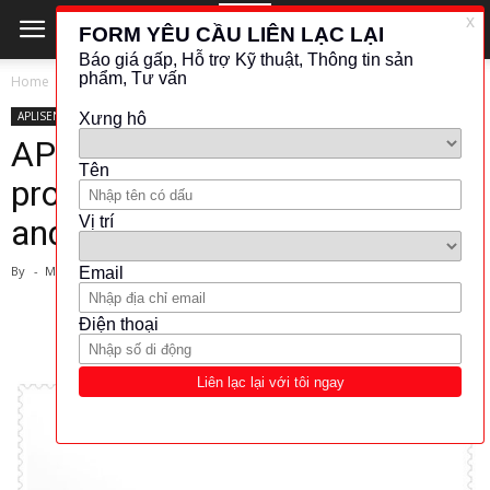
Home
APLISENS
APLISENS
LƯU LƯỢNG - ĐO MỨC
APLISENS-Hydrostatic level
probes ( Model: SGE-25.Smart
and SGE-25S.Smart )
By
-
March 1, 2024
2049
327