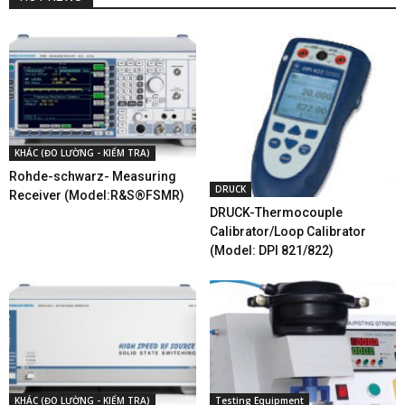
KHÁC (ĐO LƯỜNG - KIỂM TRA)
Rohde-schwarz- Measuring
DRUCK
Receiver (Model:R&S®FSMR)
DRUCK-Thermocouple
Calibrator/Loop Calibrator
(Model: DPI 821/822)
KHÁC (ĐO LƯỜNG - KIỂM TRA)
Testing Equipment