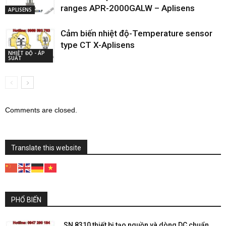
ranges APR-2000GALW – Aplisens
APLISENS
Cảm biến nhiệt độ-Temperature sensor
type CT X-Aplisens
NHIỆT ĐỘ - ÁP
SUẤT
Comments are closed.
Translate this website
PHỔ BIẾN
SN 8310 thiết bị tạo nguồn và dòng DC chuẩn,