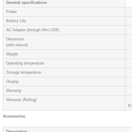
General specifications
Power
R
Battery Life
8
AC Adapter (through Mini USB)
2
Dimension
8
(with sleeve)
9
Weight
50
Operating temperature
+
Storage temperature
-
Display
LE
Warranty
1 
Warranty (Rolling)
5 
Ei
Accessories
Description