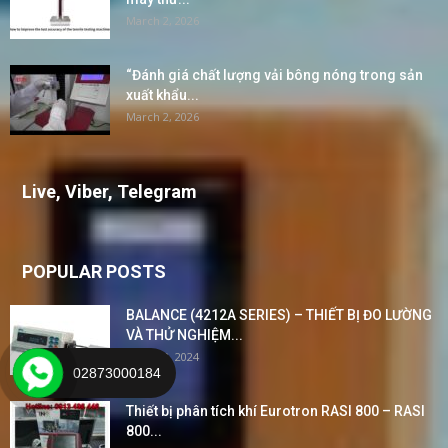
March 2, 2026
“Đánh giá chất lượng vải bông nóng trong sản
xuất khẩu...
March 2, 2026
Live, Viber, Telegram
POPULAR POSTS
BALANCE (4212A SERIES) – THIẾT BỊ ĐO LƯỜNG
VÀ THỬ NGHIỆM...
March 2, 2024
02873000184
Thiết bị phân tích khí Eurotron RASI 800 – RASI
800...