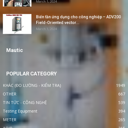
March 1, 2024
Biến tần ứng dụng cho công nghiệp – ADV200
Field-Oriented vector...
March 1, 2024
Mautic
POPULAR CATEGORY
KHÁC (ĐO LƯỜNG - KIỂM TRA)
1949
OTHER
667
TIN TỨC - CÔNG NGHỆ
539
Testing Equipment
394
METER
265