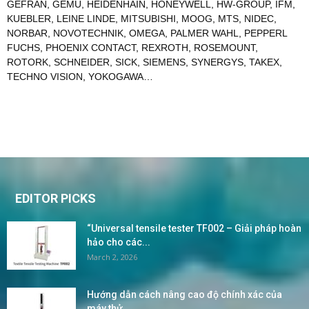
GEFRAN
,
GEMU
,
HEIDENHAIN
,
HONEYWELL
,
HW-GROUP
,
IFM
,
KUEBLER
,
LEINE LINDE
,
MITSUBISHI
,
MOOG
,
MTS
,
NIDEC
,
NORBAR
,
NOVOTECHNIK
,
OMEGA
,
PALMER WAHL
,
PEPPERL
FUCHS
,
PHOENIX CONTACT
,
REXROTH
,
ROSEMOUNT
,
ROTORK
,
SCHNEIDER
,
SICK
,
SIEMENS
,
SYNERGYS
,
TAKEX
,
TECHNO VISION
,
YOKOGAWA
…
EDITOR PICKS
“Universal tensile tester TF002 – Giải pháp hoàn
hảo cho các...
March 2, 2026
Hướng dẫn cách nâng cao độ chính xác của
máy thử...