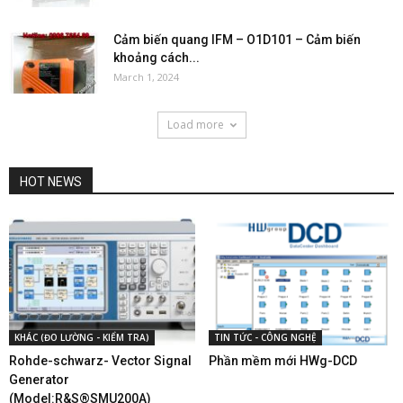
Cảm biến quang IFM – O1D101 – Cảm biến
khoảng cách...
March 1, 2024
Load more
HOT NEWS
KHÁC (ĐO LƯỜNG - KIỂM TRA)
TIN TỨC - CÔNG NGHỆ
Rohde-schwarz- Vector Signal
Phần mềm mới HWg-DCD
Generator
(Model:R&S®SMU200A)