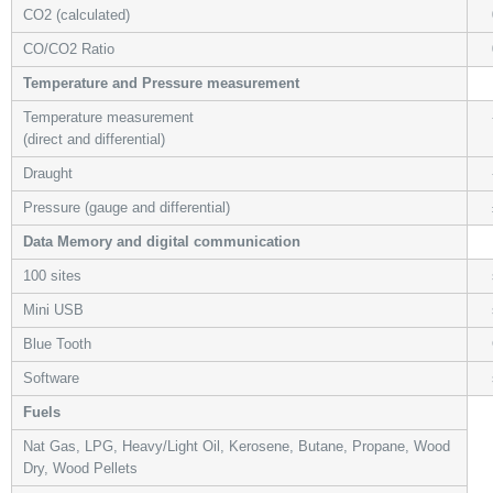
CO2 (calculated)
0
CO/CO2 Ratio
0
Temperature and Pressure measurement
Temperature measurement
-
(direct and differential)
Draught
-
Pressure (gauge and differential)
±
Data Memory and digital communication
100 sites
s
Mini USB
s
Blue Tooth
O
Software
s
Fuels
Nat Gas, LPG, Heavy/Light Oil, Kerosene, Butane, Propane, Wood
Dry, Wood Pellets