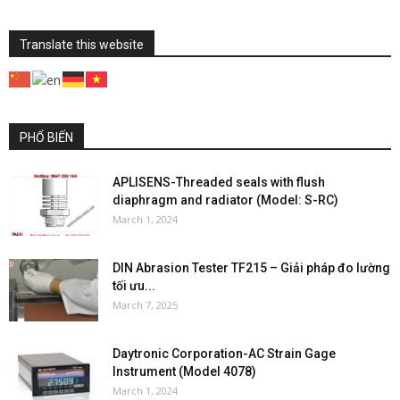
Translate this website
PHỔ BIẾN
APLISENS-Threaded seals with flush
diaphragm and radiator (Model: S-RC)
March 1, 2024
DIN Abrasion Tester TF215 – Giải pháp đo lường
tối ưu...
March 7, 2025
Daytronic Corporation-AC Strain Gage
Instrument (Model 4078)
March 1, 2024