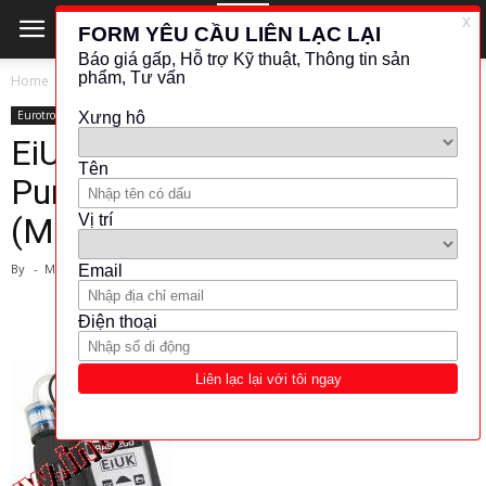
Home
Eurotron
Eurotron
KHÁC (ĐO LƯỜNG - KIỂM TRA)
OTHER
EiUK EUROTRON-Multi-
Purpose Flue Gas Analyser
(Model:RASI 200)
By
-
March 1, 2024
4096
853