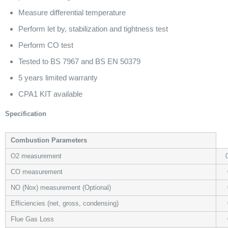
Measure differential temperature
Perform let by, stabilization and tightness test
Perform CO test
Tested to BS 7967 and BS EN 50379
5 years limited warranty
CPA1 KIT available
Specification
Combustion Parameters
O2 measurement
0
CO measurement
0
NO (Nox) measurement (Optional)
0
Efficiencies (net, gross, condensing)
0
Flue Gas Loss
0