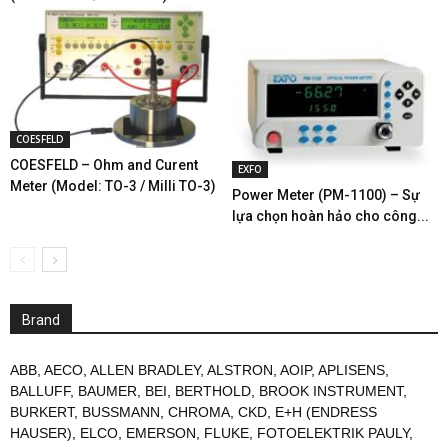
COESFELD
COESFELD – Ohm and Curent
EXFO
Meter (Model: TO-3 / Milli TO-3)
Power Meter (PM-1100) – Sự
lựa chọn hoàn hảo cho công...
Brand
ABB
,
AECO
,
ALLEN BRADLEY
,
ALSTRON
,
AOIP
,
APLISENS
,
BALLUFF
,
BAUMER
,
BEI
,
BERTHOLD
,
BROOK INSTRUMENT
,
BURKERT
,
BUSSMANN
,
CHROMA
,
CKD
,
E+H (ENDRESS
HAUSER)
,
ELCO
,
EMERSON
,
FLUKE
,
FOTOELEKTRIK PAULY
,