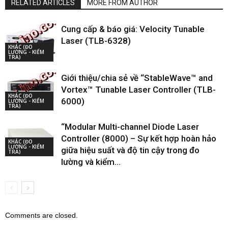
RELATED ARTICLES
MORE FROM AUTHOR
Cung cấp & báo giá: Velocity Tunable
Laser (TLB-6328)
KHÁC (ĐO
LƯỜNG - KIỂM
TRA)
Giới thiệu/chia sẻ về “StableWave™ and
Vortex™ Tunable Laser Controller (TLB-
KHÁC (ĐO
6000)
LƯỜNG - KIỂM
TRA)
“Modular Multi-channel Diode Laser
Controller (8000) – Sự kết hợp hoàn hảo
KHÁC (ĐO
LƯỜNG - KIỂM
giữa hiệu suất và độ tin cậy trong đo
TRA)
lường và kiểm...
Comments are closed.