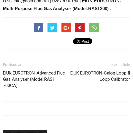
USD info@aoip.com.vn | 02873000184 |
EiUK EUROTRON-
Multi-Purpose Flue Gas Analyser (Model:RASI 200)
.
Previous article
Next article
EiUK EUROTRON-Advanced Flue
EiUK EUROTRON-Calog Loop II
Gas Analyser (Model:RASI
Loop Calibrator
700CA)