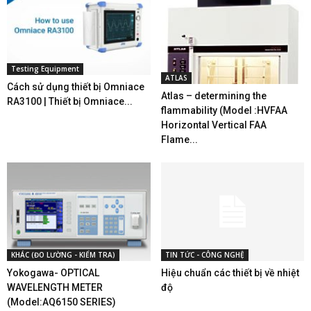
Testing Equipment
ATLAS
Cách sử dụng thiết bị Omniace
Atlas – determining the
RA3100 | Thiết bị Omniace...
flammability (Model :HVFAA
Horizontal Vertical FAA
Flame...
KHÁC (ĐO LƯỜNG - KIỂM TRA)
TIN TỨC - CÔNG NGHỆ
Yokogawa- OPTICAL
Hiệu chuẩn các thiết bị về nhiệt
WAVELENGTH METER
độ
(Model:AQ6150 SERIES)