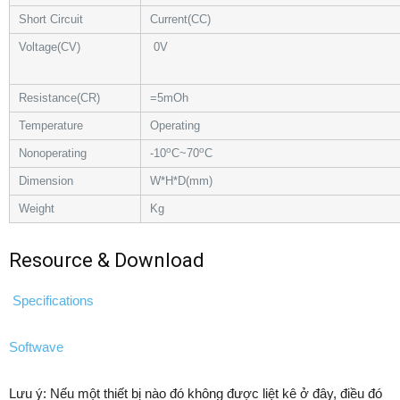
Short Circuit
Current(CC)
Voltage(CV)
0V
Resistance(CR)
=5mOh
Temperature
Operating
o
o
Nonoperating
-10
C~70
C
Dimension
W*H*D(mm)
Weight
Kg
Resource & Download
Specifications
Softwave
Lưu ý: Nếu một thiết bị nào đó không được liệt kê ở đây, điều đó