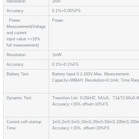
Resolution
1mA
Accuracy
0.1%+0.05%FS
Power
Power
Measurement
(Voltage
and current
input value
>=
10%
full measurement)
Resolution
1mW
Accuracy
0.1%+0.1%FS
Battery Test
Battery Input:0.1-150V;Max. Measurement:
Capacity=999AH; Resolution=0.1mA; Time Ra
Dynamic Test
Transition List: 0-25kHZ; 5A/uS; T1&T2:60uS-
Accuracy:
+
15% offset+10%FS
Current soft-startup
1mS;2mS;5mS;10mS;20mS;50mS;100mS;200
Time
Accuracy:
+
15%
offset+10%FS