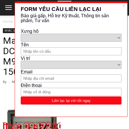
Home
KHÁC (ĐO LƯỜNG - KIỂM TRA)
KHÁC (ĐO LƯỜNG - KIỂM TRA)
MAYNUO
OTHER
Maynuo Electronic-High Power
DC electronic load (Model:
M9835(0-500A/0-
150V/15KW))
By
-
March 1, 2024
1942
292