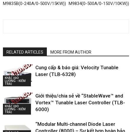
M9835B(0-240A/0-500V/15KW))
M9834(0-500A/0-150V/10KW))
RELATED ARTICLES
MORE FROM AUTHOR
Cung cấp & báo giá: Velocity Tunable
Laser (TLB-6328)
KHÁC (ĐO
LƯỜNG - KIỂM
TRA)
Giới thiệu/chia sẻ về “StableWave™ and
Vortex™ Tunable Laser Controller (TLB-
KHÁC (ĐO
6000)
LƯỜNG - KIỂM
TRA)
“Modular Multi-channel Diode Laser
Controller (8000) – Sự kết hợp hoàn hảo