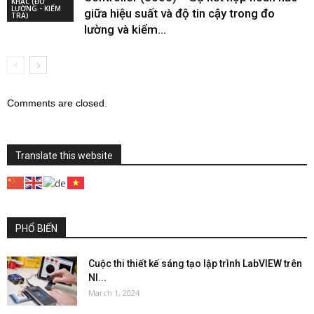
KHÁC (ĐO
LƯỜNG - KIỂM
giữa hiệu suất và độ tin cậy trong đo
TRA)
lường và kiểm...
Comments are closed.
Translate this website
PHỔ BIẾN
Cuộc thi thiết kế sáng tạo lập trình LabVIEW trên
NI...
March 1, 2024