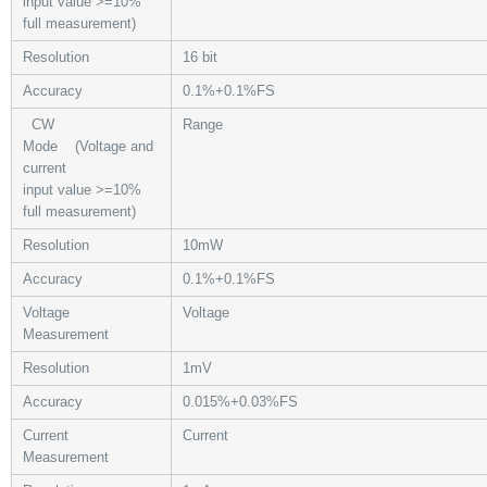
input value
>=
10%
full measurement)
Resolution
16 bit
Accuracy
0.1%+0.1%FS
CW
Range
Mode
(Voltage and
current
input value
>=
10%
full measurement)
Resolution
10mW
Accuracy
0.1%+0.1%FS
Voltage
Voltage
Measurement
Resolution
1mV
Accuracy
0.015%+0.03%FS
Current
Current
Measurement