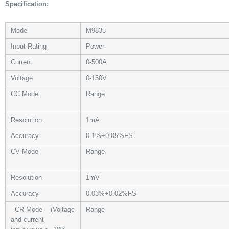
Specification:
Model
M9835
Input Rating
Power
Current
0-500A
Voltage
0-150V
CC Mode
Range
Resolution
1mA
Accuracy
0.1%+0.05%FS
CV Mode
Range
Resolution
1mV
Accuracy
0.03%+0.02%FS
CR Mode
(Voltage
Range
and current