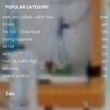
POPULAR CATEGORY
KHÁC (ĐO LƯỜNG - KIỂM TRA)
1949
OTHER
667
TIN TỨC - CÔNG NGHỆ
539
Testing Equipment
394
METER
265
AOIP
215
THIẾT BỊ PHÂN TÍCH
201
APLISENS
156
POWER SUPPLY
136
Zalo