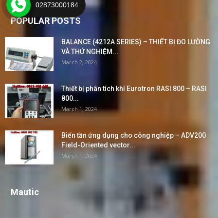
02873000184
POPULAR POSTS
BALANCE (4212A SERIES) – THIẾT BỊ ĐO LƯỜNG
VÀ THỬ NGHIỆM...
March 2, 2024
Thiết bị phân tích khí Eurotron RASI 800 – RASI
800...
March 1, 2024
Biến tần ứng dụng cho công nghiệp – ADV200
Field-Oriented vector...
March 1, 2024
Mautic