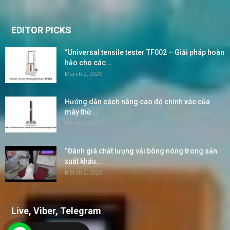
EDITOR PICKS
“Universal tensile tester TF002 – Giải pháp hoàn
hảo cho các...
March 2, 2026
Hướng dẫn cách nâng cao độ chính xác của
máy thử...
March 2, 2026
“Đánh giá chất lượng vải bông nóng trong sản
xuất khẩu...
March 2, 2026
Live, Viber, Telegram