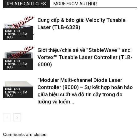
RELATED ARTICLES
MORE FROM AUTHOR
Cung cấp & báo giá: Velocity Tunable
Laser (TLB-6328)
KHÁC (ĐO
LƯỜNG - KIỂM
TRA)
Giới thiệu/chia sẻ về “StableWave™ and
Vortex™ Tunable Laser Controller (TLB-
KHÁC (ĐO
6000)
LƯỜNG - KIỂM
TRA)
“Modular Multi-channel Diode Laser
Controller (8000) – Sự kết hợp hoàn hảo
KHÁC (ĐO
LƯỜNG - KIỂM
giữa hiệu suất và độ tin cậy trong đo
TRA)
lường và kiểm...
Comments are closed.