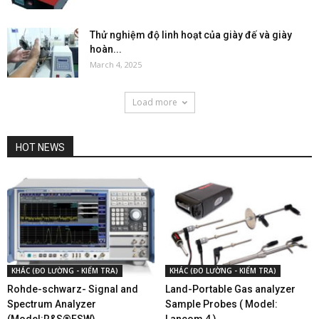
Thử nghiệm độ linh hoạt của giày đế và giày
hoàn...
March 4, 2025
Load more
HOT NEWS
KHÁC (ĐO LƯỜNG - KIỂM TRA)
KHÁC (ĐO LƯỜNG - KIỂM TRA)
Rohde-schwarz- Signal and
Land-Portable Gas analyzer
Spectrum Analyzer
Sample Probes ( Model: