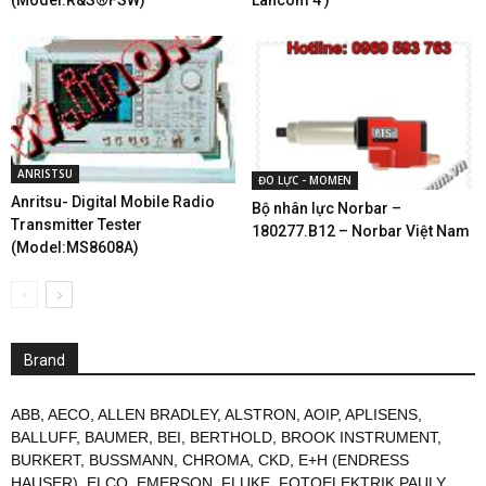
(Model:R&S®FSW)
Lancom 4 )
ANRISTSU
ĐO LỰC - MOMEN
Anritsu- Digital Mobile Radio
Bộ nhân lực Norbar –
Transmitter Tester
180277.B12 – Norbar Việt Nam
(Model:MS8608A)
Brand
ABB
,
AECO
,
ALLEN BRADLEY
,
ALSTRON
,
AOIP
,
APLISENS
,
BALLUFF
,
BAUMER
,
BEI
,
BERTHOLD
,
BROOK INSTRUMENT
,
BURKERT
,
BUSSMANN
,
CHROMA
,
CKD
,
E+H (ENDRESS
HAUSER)
,
ELCO
,
EMERSON
,
FLUKE
,
FOTOELEKTRIK PAULY
,