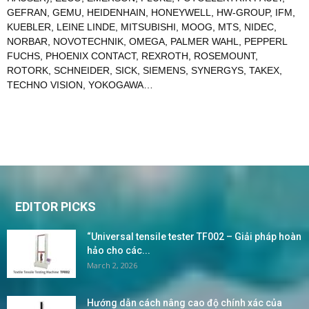
GEFRAN
,
GEMU
,
HEIDENHAIN
,
HONEYWELL
,
HW-GROUP
,
IFM
,
KUEBLER
,
LEINE LINDE
,
MITSUBISHI
,
MOOG
,
MTS
,
NIDEC
,
NORBAR
,
NOVOTECHNIK
,
OMEGA
,
PALMER WAHL
,
PEPPERL
FUCHS
,
PHOENIX CONTACT
,
REXROTH
,
ROSEMOUNT
,
ROTORK
,
SCHNEIDER
,
SICK
,
SIEMENS
,
SYNERGYS
,
TAKEX
,
TECHNO VISION
,
YOKOGAWA
…
EDITOR PICKS
“Universal tensile tester TF002 – Giải pháp hoàn
hảo cho các...
March 2, 2026
Hướng dẫn cách nâng cao độ chính xác của