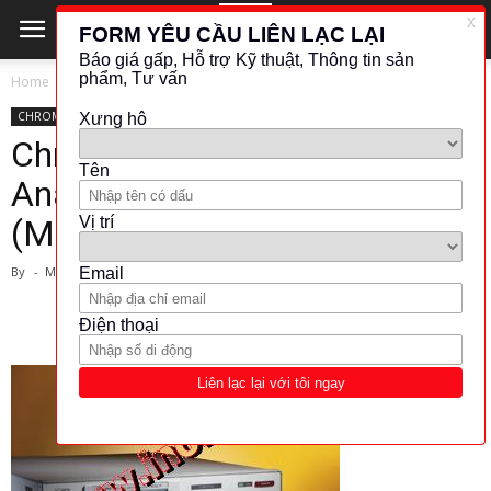
Home
CHROMA ATE
CHROMA ATE
KHÁC (ĐO LƯỜNG - KIỂM TRA)
THIẾT BỊ PHÂN TÍCH
Chroma ATE-Electrical Safety
Analyzer
(Model:19032/19032-P)
By
-
March 1, 2024
2159
399