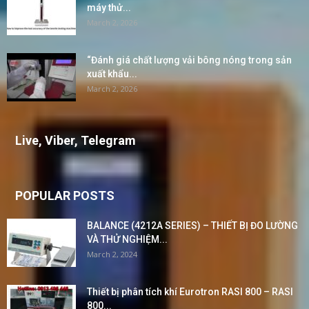
máy thử...
March 2, 2026
“Đánh giá chất lượng vải bông nóng trong sản
xuất khẩu...
March 2, 2026
Live, Viber, Telegram
POPULAR POSTS
BALANCE (4212A SERIES) – THIẾT BỊ ĐO LƯỜNG
VÀ THỬ NGHIỆM...
March 2, 2024
Thiết bị phân tích khí Eurotron RASI 800 – RASI
800...