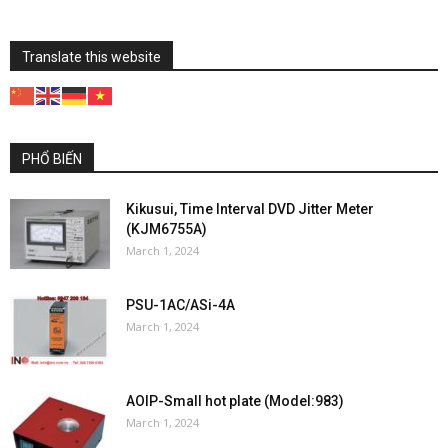
Translate this website
PHỔ BIẾN
Kikusui, Time Interval DVD Jitter Meter
(KJM6755A)
March 1, 2024
PSU-1AC/ASi-4A
March 1, 2024
AOIP-Small hot plate (Model:983)
March 1, 2024