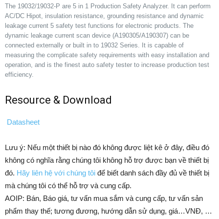
The 19032/19032-P are 5 in 1 Production Safety Analyzer. It can perform
AC/DC Hipot, insulation resistance, grounding resistance and dynamic
leakage current 5 safety test functions for electronic products. The
dynamic leakage current scan device (A190305/A190307) can be
connected externally or built in to 19032 Series. It is capable of
measuring the complicate safety requirements with easy installation and
operation, and is the finest auto safety tester to increase production test
efficiency.
Resource & Download
Datasheet
Lưu ý: Nếu một thiết bị nào đó không được liệt kê ở đây, điều đó
không có nghĩa rằng chúng tôi không hỗ trợ được bạn về thiết bị
đó.
Hãy liên hệ với chúng tôi
để biết danh sách đầy đủ về thiết bị
mà chúng tôi có thể hỗ trợ và cung cấp.
AOIP: Bán, Báo giá, tư vấn mua sắm và cung cấp, tư vấn sản
phẩm thay thế; tương đương, hướng dẫn sử dụng, giá…VNĐ, …