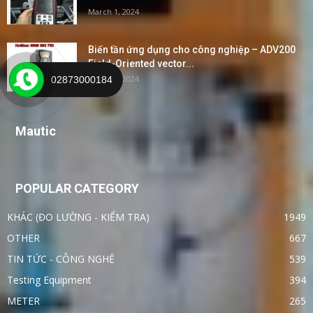
March 1, 2024
Biến tần ứng dụng cho công nghiệp – ADV200
Field-Oriented vector...
March 1, 2024
02873000184
Mautic
POPULAR CATEGORY
KHÁC (ĐO LƯỜNG - KIỂM TRA)
1949
OTHER
667
TIN TỨC - CÔNG NGHỆ
539
Testing Equipment
394
METER
265