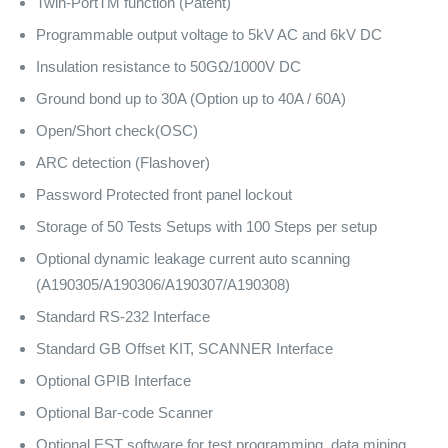
Twin-PortTM function (Patent)
Programmable output voltage to 5kV AC and 6kV DC
Insulation resistance to 50GΩ/1000V DC
Ground bond up to 30A (Option up to 40A / 60A)
Open/Short check(OSC)
ARC detection (Flashover)
Password Protected front panel lockout
Storage of 50 Tests Setups with 100 Steps per setup
Optional dynamic leakage current auto scanning
(A190305/A190306/A190307/A190308)
Standard RS-232 Interface
Standard GB Offset KIT, SCANNER Interface
Optional GPIB Interface
Optional Bar-code Scanner
Optional EST software for test programming, data mining,