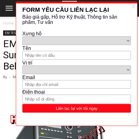
Home
EM TEST
EM TEST
KHÁC (ĐO LƯỜNG - KIỂM TRA)
OTHER
EMTEST-Compact Telecom
Surge Generator as per
Bellcore (Model: TSS 500N6B)
By
-
March 1, 2024
2089
339