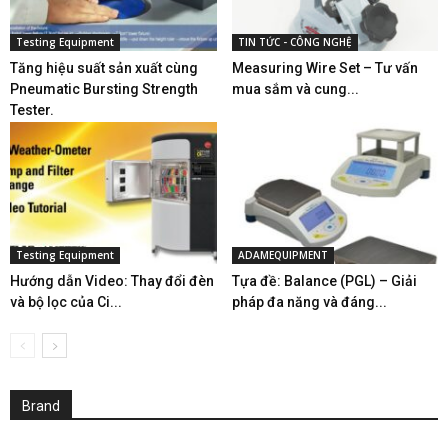
Testing Equipment
TIN TỨC - CÔNG NGHỆ
Tăng hiệu suất sản xuất cùng
Measuring Wire Set – Tư vấn
Pneumatic Bursting Strength
mua sắm và cung...
Tester.
Testing Equipment
ADAMEQUIPMENT
Hướng dẫn Video: Thay đổi đèn
Tựa đề: Balance (PGL) – Giải
và bộ lọc của Ci...
pháp đa năng và đáng...
Brand