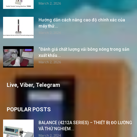
March 2, 2026
Hướng dẫn cách nâng cao độ chính xác của
máy thử...
March 2, 2026
“Đánh giá chất lượng vải bông nóng trong sản
xuất khẩu...
March 2, 2026
Live, Viber, Telegram
POPULAR POSTS
BALANCE (4212A SERIES) – THIẾT BỊ ĐO LƯỜNG
VÀ THỬ NGHIỆM...
March 2, 2024