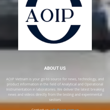
ABOUT US
AOIP Vietnam is your go-to source for news, technology, and
product information in the field of Analytical and Operational
Instrumentation in laboratories. We deliver the latest breaking
news and videos directly from the testing and experimental
sectors
Contact us:
info@aoip.com.vn