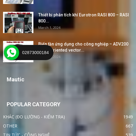
Thiết bị phân tích khí Eurotron RASI 800 – RASI
800...
March 1, 2024
Biến tần ứng dụng cho công nghiệp – ADV200
Field-Oriented vector...
02873000184
March 1, 2024
Mautic
POPULAR CATEGORY
KHÁC (ĐO LƯỜNG - KIỂM TRA)
1949
OTHER
667
TIN TỨC - CÔNG NGHỆ
539