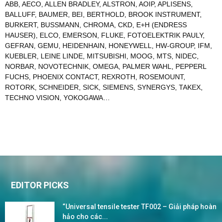
ABB
,
AECO
,
ALLEN BRADLEY
,
ALSTRON
,
AOIP
,
APLISENS
,
BALLUFF
,
BAUMER
,
BEI
,
BERTHOLD
,
BROOK INSTRUMENT
,
BURKERT
,
BUSSMANN
,
CHROMA
,
CKD
,
E+H (ENDRESS
HAUSER)
,
ELCO
,
EMERSON
,
FLUKE
,
FOTOELEKTRIK PAULY
,
GEFRAN
,
GEMU
,
HEIDENHAIN
,
HONEYWELL
,
HW-GROUP
,
IFM
,
KUEBLER
,
LEINE LINDE
,
MITSUBISHI
,
MOOG
,
MTS
,
NIDEC
,
NORBAR
,
NOVOTECHNIK
,
OMEGA
,
PALMER WAHL
,
PEPPERL
FUCHS
,
PHOENIX CONTACT
,
REXROTH
,
ROSEMOUNT
,
ROTORK
,
SCHNEIDER
,
SICK
,
SIEMENS
,
SYNERGYS
,
TAKEX
,
TECHNO VISION
,
YOKOGAWA
…
EDITOR PICKS
“Universal tensile tester TF002 – Giải pháp hoàn
hảo cho các...