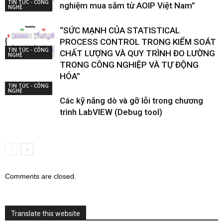
TIN TỨC - CÔNG
nghiệm mua sắm từ AOIP Việt Nam”
NGHỆ
“SỨC MẠNH CỦA STATISTICAL
PROCESS CONTROL TRONG KIỂM SOÁT
TIN TỨC - CÔNG
CHẤT LƯỢNG VÀ QUY TRÌNH ĐO LƯỜNG
NGHỆ
TRONG CÔNG NGHIỆP VÀ TỰ ĐỘNG
HÓA”
TIN TỨC - CÔNG
NGHỆ
Các kỹ năng dò và gỡ lỗi trong chương
trình LabVIEW (Debug tool)
Comments are closed.
Translate this website