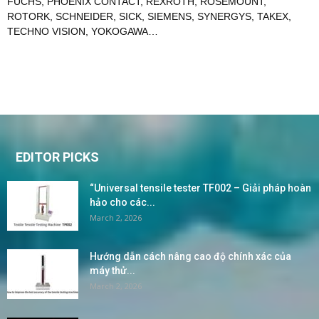
FUCHS
,
PHOENIX CONTACT
,
REXROTH
,
ROSEMOUNT
,
ROTORK
,
SCHNEIDER
,
SICK
,
SIEMENS
,
SYNERGYS
,
TAKEX
,
TECHNO VISION
,
YOKOGAWA
…
EDITOR PICKS
“Universal tensile tester TF002 – Giải pháp hoàn
hảo cho các...
March 2, 2026
Hướng dẫn cách nâng cao độ chính xác của
máy thử...
March 2, 2026