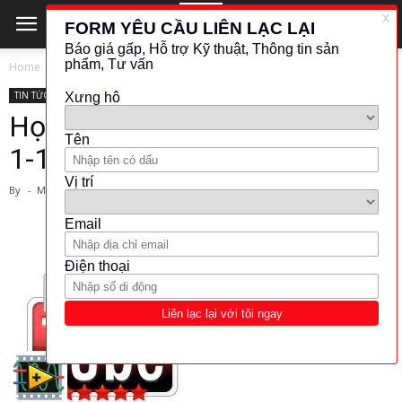
Home
TIN TỨC - CÔNG NGHỆ
TIN TỨC - CÔNG NGHỆ
Học LabVIEW qua Video. Bài
1-1
By
-
March 1, 2024
806
1