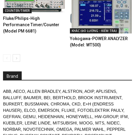
COUNTER/TIMER
Fluke/Philips-High
Performance Timer/Counter
(Model PM 6681)
KHÁC (ĐO LƯỜNG - KIỂM TRA)
Yokogawa-POWER ANALYZER
(Model: WT500)
Brand
ABB
,
AECO
,
ALLEN BRADLEY
,
ALSTRON
,
AOIP
,
APLISENS
,
BALLUFF
,
BAUMER
,
BEI
,
BERTHOLD
,
BROOK INSTRUMENT
,
BURKERT
,
BUSSMANN
,
CHROMA
,
CKD
,
E+H (ENDRESS
HAUSER)
,
ELCO
,
EMERSON
,
FLUKE
,
FOTOELEKTRIK PAULY
,
GEFRAN
,
GEMU
,
HEIDENHAIN
,
HONEYWELL
,
HW-GROUP
,
IFM
,
KUEBLER
,
LEINE LINDE
,
MITSUBISHI
,
MOOG
,
MTS
,
NIDEC
,
NORBAR
,
NOVOTECHNIK
,
OMEGA
,
PALMER WAHL
,
PEPPERL