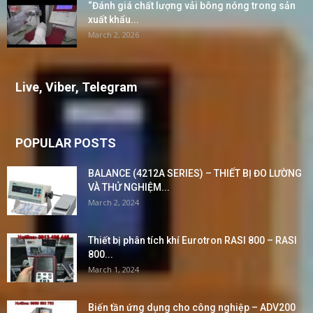
“Đánh giá chất lượng vải bông nóng trong sản
xuất khẩu...
March 2, 2026
Live, Viber, Telegram
POPULAR POSTS
BALANCE (4212A SERIES) – THIẾT BỊ ĐO LƯỜNG
VÀ THỬ NGHIỆM...
March 2, 2024
Thiết bị phân tích khí Eurotron RASI 800 – RASI
800...
March 1, 2024
Biến tần ứng dụng cho công nghiệp – ADV200