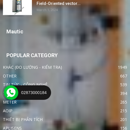
Field-Oriented vector...
March 1, 2024
Mautic
POPULAR CATEGORY
KHÁC (ĐO LƯỜNG - KIỂM TRA)
1949
OTHER
667
TIN TỨC - CÔNG NGHỆ
539
02873000184
Testing Equipment
394
METER
265
AOIP
215
THIẾT BỊ PHÂN TÍCH
201
APLISENS
156