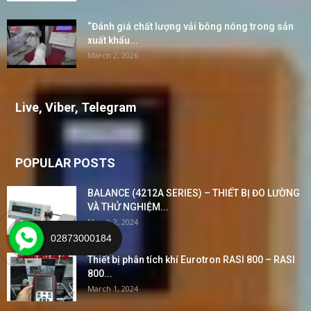
“Đánh giá chất lượng vải bông nóng trong sản
xuất khẩu...
March 2, 2026
Live, Viber, Telegram
POPULAR POSTS
BALANCE (4212A SERIES) – THIẾT BỊ ĐO LƯỜNG
VÀ THỬ NGHIỆM...
March 2, 2024
02873000184
Thiết bị phân tích khí Eurotron RASI 800 – RASI
800...
March 1, 2024