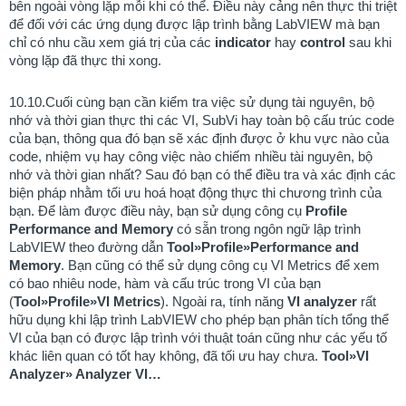
bên ngoài vòng lặp mỗi khi có thể. Điều này cảng nên thực thi triệt
để đối với các ứng dụng được lập trình bằng LabVIEW mà bạn
chỉ có nhu cầu xem giá trị của các
indicator
hay
control
sau khi
vòng lặp đã thực thi xong.
10.
10.Cuối cùng bạn cần kiểm tra việc sử dụng tài nguyên, bộ
nhớ và thời gian thực thi các VI, SubVi hay toàn bộ cấu trúc code
của bạn, thông qua đó bạn sẽ xác định được ở khu vực nào của
code, nhiệm vụ hay công việc nào chiếm nhiều tài nguyên, bộ
nhớ và thời gian nhất? Sau đó bạn có thể điều tra và xác định các
biện pháp nhằm tối ưu hoá hoạt động thực thi chương trình của
bạn. Để làm được điều này, bạn sử dụng công cụ
Profile
Performance and Memory
có sẵn trong ngôn ngữ lập trình
LabVIEW theo đường dẫn
Tool
»
Profile
»
Performance and
Memory
. Bạn cũng có thể sử dụng công cụ VI Metrics để xem
có bao nhiêu node, hàm và cấu trúc trong VI của bạn
(
Tool
»
Profile
»
VI Metrics
). Ngoài ra, tính năng
VI analyzer
rất
hữu dụng khi lập trình LabVIEW cho phép bạn phân tích tổng thể
VI của bạn có được lập trình với thuật toán cũng như các yếu tố
khác liên quan có tốt hay không, đã tối ưu hay chưa.
Tool
»
VI
Analyzer
»
Analyzer VI…