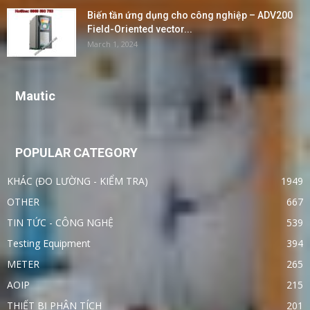
Biến tần ứng dụng cho công nghiệp – ADV200
Field-Oriented vector...
March 1, 2024
Mautic
POPULAR CATEGORY
KHÁC (ĐO LƯỜNG - KIỂM TRA)
1949
OTHER
667
TIN TỨC - CÔNG NGHỆ
539
Testing Equipment
394
METER
265
AOIP
215
THIẾT BỊ PHÂN TÍCH
201