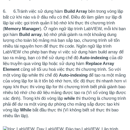
6.
6.Tránh việc sử dụng hàm
Build Array
bên trong vòng lặp
bất cứ khi nào và ở đâu nếu có thể. Điều đó làm giảm sự lặp đi
lặp lại việc gọi trình quản lí bộ nhớ khi thực thi chương trình
(
Memory Manager
). Ở ngôn ngữ lập trình LabVIEW, mỗi khi bạn
gọi hàm
Build array
, bộ nhớ phải giành ra một khoảng dung
lượng cho toàn bộ mảng mà bạn sắp tạo, chương trình sẽ tốn
nhiều tài nguyên hơn để thực thi code. Ngôn ngữ lập trình
LabVIEW cho phép bạn thay vì việc sử dụng hàm build array để
tạo ra mảng, bạn có thể sử dụng chế độ
Auto-indexing
của dữ
liệu truyền qua vòng lặp hoặc sử dụng hàm
Replace Array
Element
cũng sẽ tối ưu hoá việc thực thi chương trình. So với
một vòng lặp while thì chế độ
Auto-indexing
để tạo ra một mảng
của vòng lặp for là ít tốn bộ nhớ hơn, tốc độ thực thi nhanh hơn vì
ngay khi thực thi vòng lặp for thì chương trình biết phải giành bao
nhiêu bộ nhớ cho dữ liệu mảng được tạo ra (Vì số vòng lặp được
xác định). Trong khi đó vòng lặp
while
thì thường là chương trình
phải để dư ra một vùng dự phòng cho mảng sắp được tạo khi
vòng lặp
While
bắt đầu thực thi (Vì không biết sẽ thực thi bao
nhiêu lần lặp).