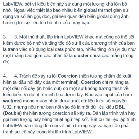
LabVIEW, bởi vì kiểu biến này sử dụng một lượng khá lớn bộ
nhớ. Ngoài việc thiết lập bao nhiêu biến
global
thì thời gian sử
dụng và số lần gọi, đọc, ghi liên quan đến biến global cũng ảnh
hưởng tới sự tiêu tốn bộ nhớ của máy bạn.
3.
3. Một thủ thuật lập trình LabVIEW khác mà cũng có thể tiết
kiệm được bộ nhớ và tăng tốc độ xử lí của chương trình của bạn
là tránh việc sử dụng loại data phức tạp, nhiều tầng lớp (ví dụ như
một mảng bao gồm các phần tử là
cluster
chứa các mảng trong
đó)
4.
4.
Tránh để xảy ra lỗi
Coercion
(hiện tượng chấm đỏ xuất
hiện tại đầu nối dây của một terminal).
Coercion
chỉ ra rằng tại
một đầu nối dây (in hoặc out) có một sự không tương thích về
kiểu biến. Ví dụ như minh hoạ dưới đây. Đầu vào Input của hàm
wait(ms)
mong muốn nhận được một dữ liệu kiểu số nguyên
U32, nhưng nếu như bạn nối vào đó là một dữ liệu kiểu
DBL
(Double)
thì hiện tượng coercion sẽ xảy ra. Dân lập trình vẫn hay
gọi hiện tượng này bằng thuật ngữ “ép số”. Bất cứ tài liệu lập trình
LabVIEW nào cũng đều nói về hiện tương này và bạn cần phải
tránh sự cố này trong khi lập trình LabVIEW.