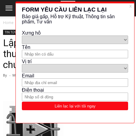
Home
TIN TỨC - CÔNG NGHỆ
TIN TỨC - CÔNG NGHỆ
Lập trình LabVIEW, 10 thủ
thuật quan trọng để tối ưu hoá
chương trình.
By
-
March 1, 2024
4875
956