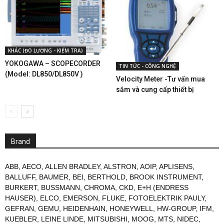
KHÁC (ĐO LƯỜNG - KIỂM TRA)
YOKOGAWA – SCOPECORDER
TIN TỨC - CÔNG NGHỆ
(Model: DL850/DL850V )
Velocity Meter -Tư vấn mua
sắm và cung cấp thiết bị
Brand
ABB
,
AECO
,
ALLEN BRADLEY
,
ALSTRON
,
AOIP
,
APLISENS
,
BALLUFF
,
BAUMER
,
BEI
,
BERTHOLD
,
BROOK INSTRUMENT
,
BURKERT
,
BUSSMANN
,
CHROMA
,
CKD
,
E+H (ENDRESS
HAUSER)
,
ELCO
,
EMERSON
,
FLUKE
,
FOTOELEKTRIK PAULY
,
GEFRAN
,
GEMU
,
HEIDENHAIN
,
HONEYWELL
,
HW-GROUP
,
IFM
,
KUEBLER
,
LEINE LINDE
,
MITSUBISHI
,
MOOG
,
MTS
,
NIDEC
,