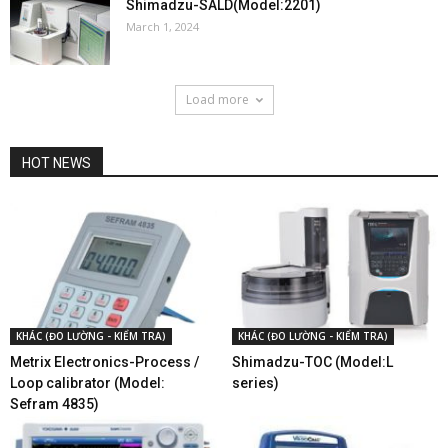
Shimadzu-SALD(Model:2201)
March 1, 2024
Load more
HOT NEWS
KHÁC (ĐO LƯỜNG - KIỂM TRA)
KHÁC (ĐO LƯỜNG - KIỂM TRA)
Metrix Electronics-Process /
Shimadzu-TOC (Model:L
Loop calibrator (Model:
series)
Sefram 4835)