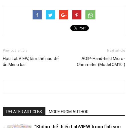
Previous article
Next article
Học LabVIEW, làm thế nào để
AOIP-Hand-held Micro-
ẩn Menu bar
Ohmmeter (Model:OM10 )
RELATED ARTICLES
MORE FROM AUTHOR
“Không thể thiếu LabVIEW trong lĩnh vực