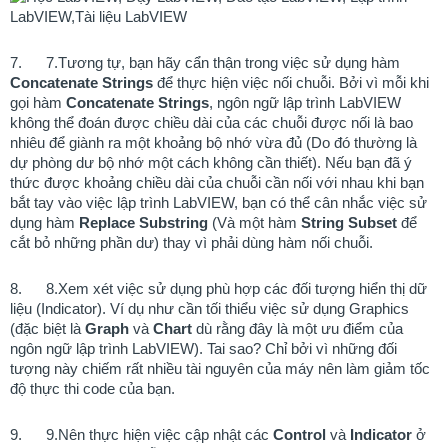
7.
7.Tương tự, bạn hãy cẩn thận trong việc sử dụng hàm
Concatenate Strings
để thực hiện việc nối chuỗi. Bởi vì mỗi khi
gọi hàm
Concatenate Strings
, ngôn ngữ lập trình LabVIEW
không thể đoán được chiều dài của các chuỗi được nối là bao
nhiêu để giành ra một khoảng bộ nhớ vừa đủ (Do đó thường là
dự phòng dư bộ nhớ một cách không cần thiết). Nếu bạn đã ý
thức được khoảng chiều dài của chuỗi cần nối với nhau khi bạn
bắt tay vào việc lập trình LabVIEW, bạn có thể cân nhắc việc sử
dụng hàm
Replace Substring
(Và một hàm
String Subset
để
cắt bỏ những phần dư) thay vì phải dùng hàm nối chuỗi.
8.
8.
Xem xét việc sử dụng phù hợp các đối tượng hiển thị dữ
liệu (Indicator). Ví dụ như cần tối thiểu việc sử dụng Graphics
(đặc biệt là
Graph
và
Chart
dù rằng đây là một ưu điểm của
ngôn ngữ lập trình LabVIEW). Tai sao? Chỉ bởi vì những đối
tượng này chiếm rất nhiều tài nguyên của máy nên làm giảm tốc
độ thực thi code của bạn.
9.
9.Nên thực hiện việc cập nhật các
Control
và
Indicator
ở