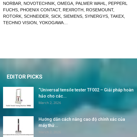
NORBAR
,
NOVOTECHNIK
,
OMEGA
,
PALMER WAHL
,
PEPPERL
FUCHS
,
PHOENIX CONTACT
,
REXROTH
,
ROSEMOUNT
,
ROTORK
,
SCHNEIDER
,
SICK
,
SIEMENS
,
SYNERGYS
,
TAKEX
,
TECHNO VISION
,
YOKOGAWA
…
EDITOR PICKS
“Universal tensile tester TF002 – Giải pháp hoàn
hảo cho các...
March 2, 2026
Hướng dẫn cách nâng cao độ chính xác của
máy thử...
March 2, 2026