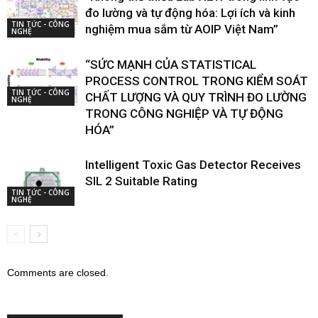
đo lường và tự động hóa: Lợi ích và kinh
TIN TỨC - CÔNG
nghiệm mua sắm từ AOIP Việt Nam”
NGHỆ
“SỨC MẠNH CỦA STATISTICAL
PROCESS CONTROL TRONG KIỂM SOÁT
TIN TỨC - CÔNG
CHẤT LƯỢNG VÀ QUY TRÌNH ĐO LƯỜNG
NGHỆ
TRONG CÔNG NGHIỆP VÀ TỰ ĐỘNG
HÓA”
Intelligent Toxic Gas Detector Receives
SIL 2 Suitable Rating
TIN TỨC - CÔNG
NGHỆ
Comments are closed.