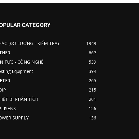
OPULAR CATEGORY
HÁC (ĐO LƯỜNG - KIỂM TRA)
1949
THER
667
IN TỨC - CÔNG NGHỆ
539
esting Equipment
394
ETER
265
OIP
215
HIẾT BỊ PHÂN TÍCH
201
PLISENS
156
OWER SUPPLY
136