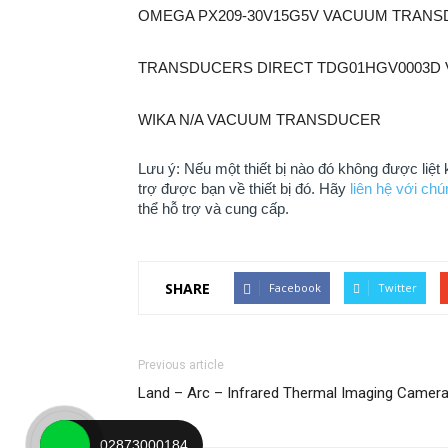
OMEGA PX209-30V15G5V VACUUM TRAN
TRANSDUCERS DIRECT TDG01HGV0003D
WIKA N/A VACUUM TRANSDUCER
Lưu ý: Nếu một thiết bị nào đó không được liệt
trợ được bạn về thiết bị đó. Hãy
liên hệ với chú
thể hỗ trợ và cung cấp.
SHARE
Facebook
Twitter
Previous article
Land – Arc – Infrared Thermal Imaging Camer
02873000184