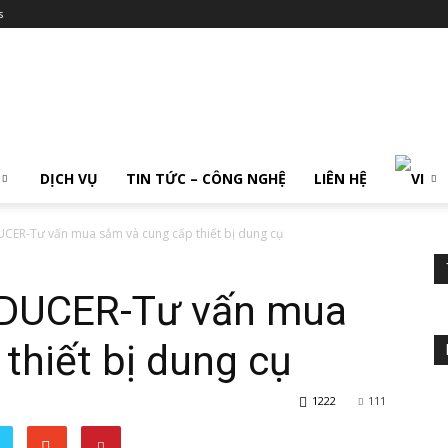
s
DỊCH VỤ
TIN TỨC – CÔNG NGHỆ
LIÊN HỆ
R-Tư vấn mua sắm và cung cấp thiết bị dung cụ
UCER-Tư vấn mua
thiết bị dung cụ
1222
111