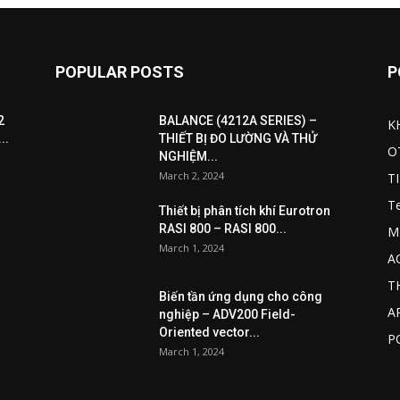
POPULAR POSTS
P
2
BALANCE (4212A SERIES) –
K
..
THIẾT BỊ ĐO LƯỜNG VÀ THỬ
O
NGHIỆM...
March 2, 2024
T
T
Thiết bị phân tích khí Eurotron
RASI 800 – RASI 800...
M
March 1, 2024
A
T
Biến tần ứng dụng cho công
A
nghiệp – ADV200 Field-
Oriented vector...
P
March 1, 2024