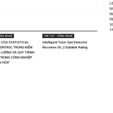
L
N
W
R
S
T
CÔNG NGHỆ
TIN TỨC - CÔNG NGHỆ
 CỦA STATISTICAL
Intelligent Toxic Gas Detector
ONTROL TRONG KIỂM
Receives SIL 2 Suitable Rating
 LƯỢNG VÀ QUY TRÌNH
TRONG CÔNG NGHIỆP
G HÓA”