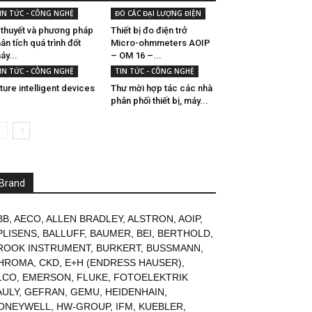
IN TỨC - CÔNG NGHỆ
ĐO CÁC ĐẠI LƯỢNG ĐIỆN
 thuyết và phương pháp
Thiết bị đo điện trở
ân tích quá trình đốt
Micro-ohmmeters AOIP
áy...
– OM 16 –...
IN TỨC - CÔNG NGHỆ
TIN TỨC - CÔNG NGHỆ
ture intelligent devices
Thư mời hợp tác các nhà
phân phối thiết bị, máy...
Brand
BB
,
AECO
,
ALLEN BRADLEY
,
ALSTRON
,
AOIP
,
PLISENS
,
BALLUFF
,
BAUMER
,
BEI
,
BERTHOLD
,
ROOK INSTRUMENT
,
BURKERT
,
BUSSMANN
,
HROMA
,
CKD
,
E+H (ENDRESS HAUSER)
,
LCO
,
EMERSON
,
FLUKE
,
FOTOELEKTRIK
AULY
,
GEFRAN
,
GEMU
,
HEIDENHAIN
,
ONEYWELL
,
HW-GROUP
,
IFM
,
KUEBLER
,