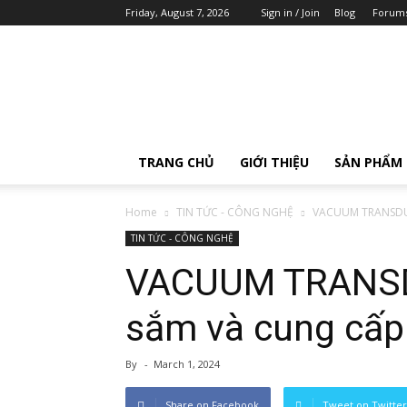
Friday, August 7, 2026
Sign in / Join
Blog
Forum
AOIP
Việt
Nam
TRANG CHỦ
GIỚI THIỆU
SẢN PHẨM
Home
TIN TỨC - CÔNG NGHỆ
VACUUM TRANSDUCE
TIN TỨC - CÔNG NGHỆ
VACUUM TRANSD
sắm và cung cấp 
By
-
March 1, 2024
Share on Facebook
Tweet on Twitter