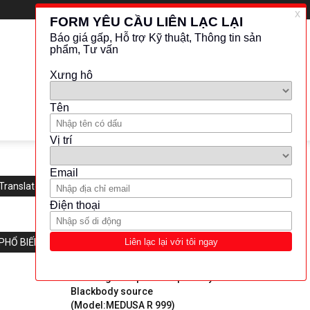
Translate this website
PHỔ BIẾN
AOIP-high temperature primary
Blackbody source
(Model:MEDUSA R 999)