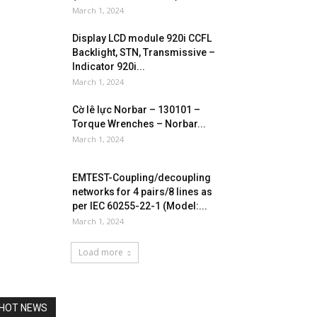
March 1, 2024
Display LCD module 920i CCFL
Backlight, STN, Transmissive –
Indicator 920i...
March 1, 2024
Cờ lê lực Norbar – 130101 –
Torque Wrenches – Norbar...
March 1, 2024
EMTEST-Coupling/decoupling
networks for 4 pairs/8 lines as
per IEC 60255-22-1 (Model:...
March 1, 2024
Load more
HOT NEWS