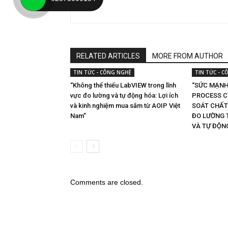
RELATED ARTICLES
MORE FROM AUTHOR
TIN TỨC - CÔNG NGHỆ
TIN TỨC - 
“Không thể thiếu LabVIEW trong lĩnh
“SỨC MẠNH
vực đo lường và tự động hóa: Lợi ích
PROCESS C
và kinh nghiệm mua sắm từ AOIP Việt
SOÁT CHẤT
Nam”
ĐO LƯỜNG 
VÀ TỰ ĐỘN
Comments are closed.