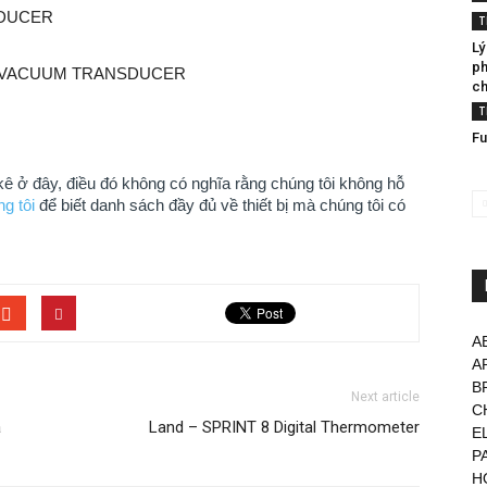
SDUCER
T
Lý
ph
 VACUUM TRANSDUCER
ch
T
Fu
 kê ở đây, điều đó không có nghĩa rằng chúng tôi không hỗ
ng tôi
để biết danh sách đầy đủ về thiết bị mà chúng tôi có
A
A
B
Next article
C
a
Land – SPRINT 8 Digital Thermometer
E
P
H