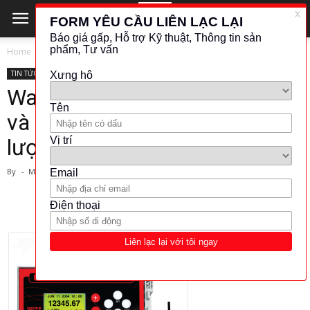
Home
TIN TỨC - CÔNG NGHỆ
TIN TỨC - CÔNG NGHỆ
Water Flow-Tư vấn mua sắm
và cung cấp thiết bị đo lưu
lượng nước
By
-
March 1, 2024
1518
184