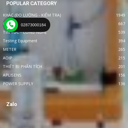
POPULAR CATEGORY
KHÁC (ĐO LƯỜNG - KIỂM TRA)
1949
OTHER
667
02873000184
TIN TỨC - CÔNG NGHỆ
539
Testing Equipment
394
METER
265
AOIP
215
THIẾT BỊ PHÂN TÍCH
201
APLISENS
156
POWER SUPPLY
136
Zalo