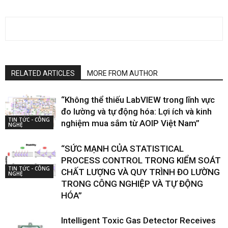
RELATED ARTICLES
MORE FROM AUTHOR
“Không thể thiếu LabVIEW trong lĩnh vực
đo lường và tự động hóa: Lợi ích và kinh
TIN TỨC - CÔNG
nghiệm mua sắm từ AOIP Việt Nam”
NGHỆ
“SỨC MẠNH CỦA STATISTICAL
PROCESS CONTROL TRONG KIỂM SOÁT
TIN TỨC - CÔNG
CHẤT LƯỢNG VÀ QUY TRÌNH ĐO LƯỜNG
NGHỆ
TRONG CÔNG NGHIỆP VÀ TỰ ĐỘNG
HÓA”
Intelligent Toxic Gas Detector Receives