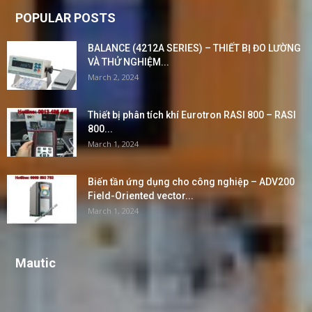
POPULAR POSTS
BALANCE (4212A SERIES) – THIẾT BỊ ĐO LƯỜNG
VÀ THỬ NGHIỆM...
March 2, 2024
Thiết bị phân tích khí Eurotron RASI 800 – RASI
800...
March 1, 2024
Biến tần ứng dụng cho công nghiệp – ADV200
Field-Oriented vector...
March 1, 2024
Mautic