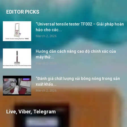
EDITOR PICKS
“Universal tensile tester TF002 – Giải pháp hoàn
hảo cho các...
March 2, 2026
Hướng dẫn cách nâng cao độ chính xác của
máy thử...
March 2, 2026
“Đánh giá chất lượng vải bông nóng trong sản
xuất khẩu...
March 2, 2026
Live, Viber, Telegram