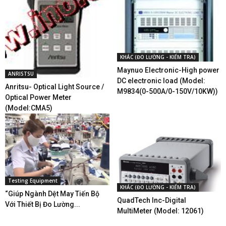
KHÁC (ĐO LƯỜNG - KIỂM TRA)
Maynuo Electronic-High power
ANRISTSU
DC electronic load (Model:
Anritsu- Optical Light Source /
M9834(0-500A/0-150V/10KW))
Optical Power Meter
(Model:CMA5)
Testing Equipment
KHÁC (ĐO LƯỜNG - KIỂM TRA)
“Giúp Ngành Dệt May Tiến Bộ
QuadTech Inc-Digital
Với Thiết Bị Đo Lường...
MultiMeter (Model: 12061)